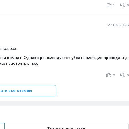
1
0
22.06.2026
 коврах.
ки комнат. Однако рекомендуется убрать висящие провода и д
ет застрять в них.
0
0
ать все отзывы
Техносервис плюс