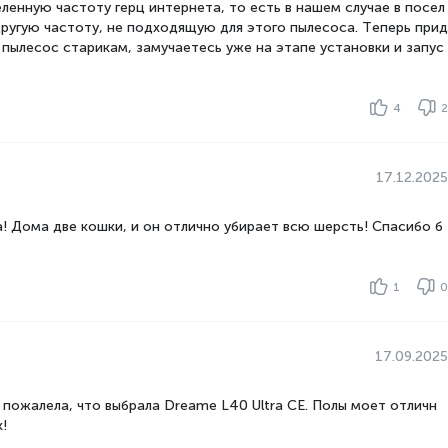
ленную частоту герц интернета, то есть в нашем случае в посел
а
Да
другую частоту, не подходящую для этого пылесоса. Теперь прид
 пылесос старикам, замучаетесь уже на этапе установки и запус
4
2
17.12.2025
а! Дома две кошки, и он отлично убирает всю шерсть! Спасибо б
1
0
17.09.2025
 пожалела, что выбрала Dreame L40 Ultra CE. Полы моет отличн
!