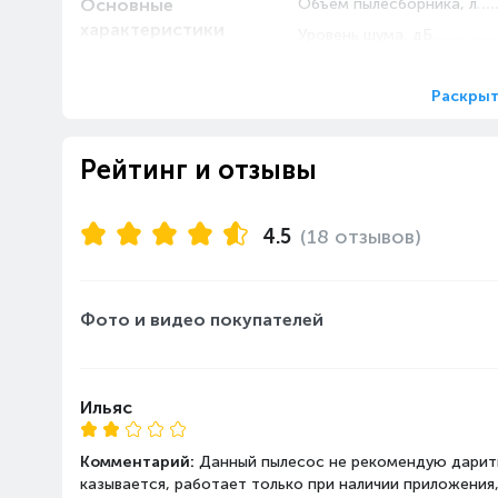
Основные
Объем пылесборника, л
характеристики
Уровень шума, дБ
Пылесборник
Раскрыт
Объем резервуара для вод
Тип навигации
Тип подключения
Рейтинг и отзывы
Серия
Тип уборки
4.5
(18 отзывов)
Тип пылесоса
Аккумулятор
Время работы, мин
Фото и видео покупателей
Тип аккумулятора
Время зарядки, мин
Ильяс
Особенности
Функции и особенности
Комментарий:
Данный пылесос не рекомендую дарить
Источник питания
казывается, работает только при наличии приложения,
Станция самоочистки