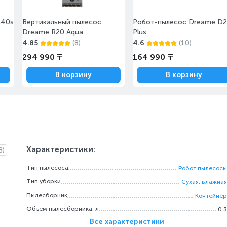
L40s
Вертикальный пылесос
Робот-пылесос Dreame D
Dreame R20 Aqua
Plus
4.85
(8)
4.6
(10)
294 990 ₸
164 990 ₸
В корзину
В корзину
Характеристики:
8)
Тип пылесоса
Робот пылесосы
Тип уборки
Сухая, влажная
Пылесборник
Контейнер
Объем пылесборника, л
0.3
Все характеристики