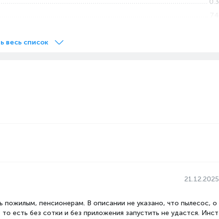
0.3
74
Контейнер
ь весь список
ы, л
0.08
LiDAR Сенсор
Беспроводное
Dreame L40 Ultra CE
Сухая, влажная
Робот пылесосы
260
Li-Ion
210
21.12.2025
Автоматическая уборка CleanGenius
 пожилым, пенсионерам. В описании не указано, что пылесос, о
Аккумулятор
 то есть без сотки и без приложения запустить не удастся. Инст
Да