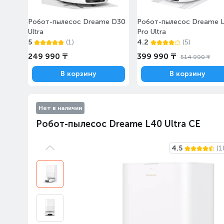
Робот-пылеcос Dreame D30
Робот-пылеcос Dreame 
Ultra
Pro Ultra
5
(1)
4.2
(5)
249 990 ₸
399 990 ₸
514 990 ₸
В корзину
В корзину
Нет в наличии
Робот-пылесос Dreame L40 Ultra CE
4.5
(1