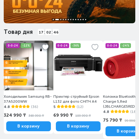
Товар дня
:
:
17
02
44
0-0-24
-12%
0-0-24
-36%
0-0-24
-24%
Холодильник Samsung RB-
Принтер струйный Epson
Колонка Bluetooth 
37A5200WW
L132 для фото СНПЧ А4
Charge 5,Red
(JBLCHARGE5RED
4.8
(36)
5
(12)
4.8
(18)
324 990 ₸
69 990 ₸
369 990 ₸
109 990 ₸
75 790 ₸
99 990 ₸
В корзину
В корзину
В корзину