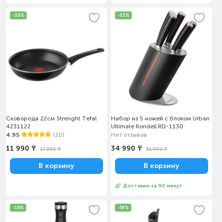
-33%
-33%
Сковорода 22см Strenght Tefal
Набор из 5 ножей с блоком Urban
4231122
Ultimate Rondell RD-1130
4.95
(20)
Нет отзывов
11 990 ₸
34 990 ₸
17 990 ₸
51 990 ₸
В корзину
В корзину
Доставим за 90 минут
-16%
-58%