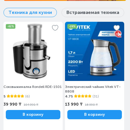
Техника для кухни
Встраиваемая техника
-62%
-26%
Соковыжималка Rondell RDE-1501
Электрический чайник Vitek VT-
8808
5
(6)
4.75
(31)
39 990 ₸
13 990 ₸
104 990 ₸
18 990 ₸
В корзину
В корзину