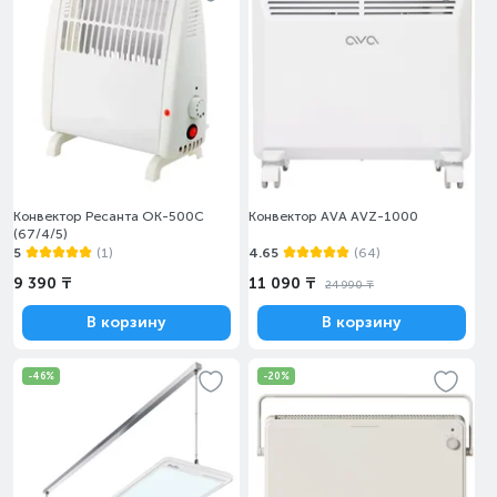
Конвектор Ресанта ОК-500С
Конвектор AVA AVZ-1000
(67/4/5)
5
(1)
4.65
(64)
9 390 ₸
11 090 ₸
24 990 ₸
В корзину
В корзину
-46%
-20%