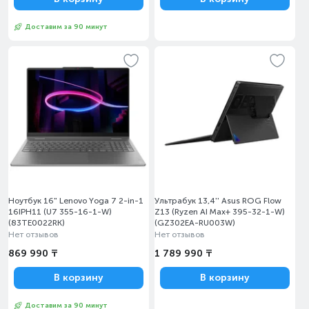
Доставим за 90 минут
Ноутбук 16" Lenovo Yoga 7 2-in-1
Ультрабук 13,4'' Asus ROG Flow
16IPH11 (U7 355-16-1-W)
Z13 (Ryzen AI Max+ 395-32-1-W)
(83TE0022RK)
(GZ302EA-RU003W)
Нет отзывов
Нет отзывов
869 990 ₸
1 789 990 ₸
В корзину
В корзину
Доставим за 90 минут