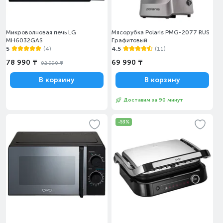
Микроволновая печь LG
Мясорубка Polaris PMG-2077 RUS
MH6032GAS
Графитовый
5
(4)
4.5
(11)
78 990 ₸
69 990 ₸
92 990 ₸
В корзину
В корзину
Доставим за 90 минут
-53%