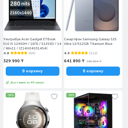
Ультрабук Acer Gadget ETBook
Смартфон Samsung Galaxy S25
E10 i5 12450H / 16ГБ / 512SSD / 14
Ultra 12/512GB Titanium Blue
/ Win11 / (Z14H24031454)
4.8
(60)
4.9
(112)
329 990 ₸
641 890 ₸
969 890 ₸
В корзину
В корзину
Доставим за 90 минут
-50%
-50%