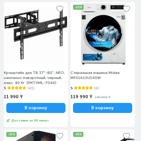
-20%
Кронштейн для ТВ 37"-80", NEO,
Стиральная машина Midea
наклонно-поворотный, черный,
MF01610US40W
макс. 40 Кг. (FMTVML-7040)
5
(41)
5
(6)
11 990 ₸
119 990 ₸
149 990 ₸
В корзину
В корзину
Доставим за 90 минут
-52%
-50%