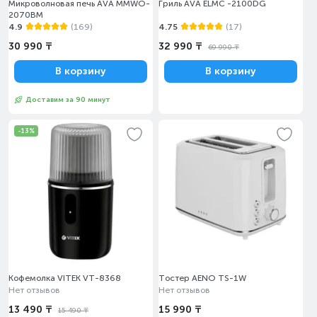
Микроволновая печь AVA MMWO-
Гриль AVA ELMC -2100DG
2070BM
4.9
(169)
4.75
(17)
30 990 ₸
32 990 ₸
69 990 ₸
В корзину
В корзину
Доставим за 90 минут
-13%
Кофемолка VITEK VT-8368
Тостер AENO TS-1W
Нет отзывов
Нет отзывов
13 490 ₸
15 990 ₸
15 490 ₸