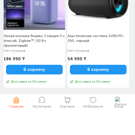
Умная колонка Яндекс Станция 3 с
Акустическая система SVEN PS-
Алисой, Zigbee™, 50 Вт,
395, черный
(фиолетовый)
Нет отзывов
Нет отзывов
186 990 ₸
54 990 ₸
В корзину
В корзину
Доставим за 90 минут
Доставим за 90 минут
Водонагреватели
Главная
Категории
Корзина
Избранное
Вход
-22%