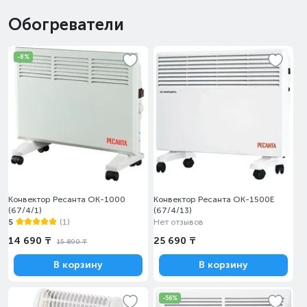
Обогреватели
-8%
Конвектор Ресанта ОК-1000
Конвектор Ресанта ОК-1500Е
(67/4/1)
(67/4/13)
5
(1)
Нет отзывов
14 690 ₸
25 690 ₸
15 890 ₸
В корзину
В корзину
-56%