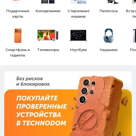
Подарочные
Холодильники
Стиральные
Пылесосы
Встр
карты
машины
т
Смартфоны и
Телевизоры
Ноутбуки
Наушники
Пл
гаджеты