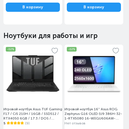
В корзину
В корзину
Ноутбуки для работы и игр
-12%
-12%
Игровой ноутбук Asus TUF Gaming
Игровой ноутбук 16'' Asus ROG
F17 / Ci5 210H / 16GB / SSD512 /
Zephyrus G16 OLED (U9 386H-32-
RTX4050 6GB / 17.3 / DOS /
1-RTX5080 16-W)(GU606AW-
(FX707VUR-HX224)
TB031W)
5
(9)
Нет отзывов