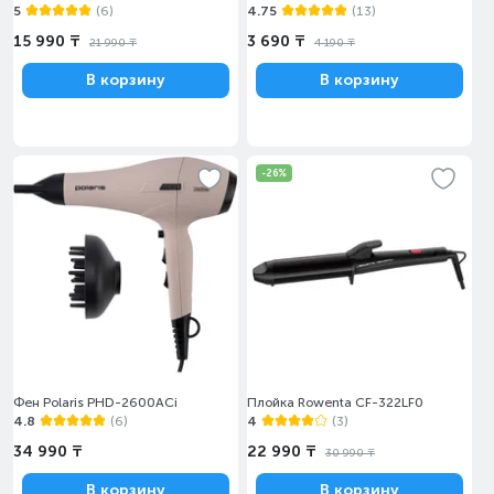
5
(6)
4.75
(13)
15 990 ₸
3 690 ₸
21 990 ₸
4 190 ₸
В корзину
В корзину
-26%
Фен Polaris PHD-2600ACi
Плойка Rowenta CF-322LF0
4.8
(6)
4
(3)
34 990 ₸
22 990 ₸
30 990 ₸
В корзину
В корзину