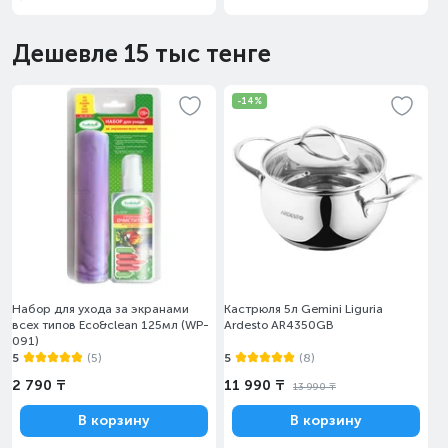
Дешевле 15 тыс тенге
-14%
Набор для ухода за экранами
Кастрюля 5л Gemini Liguria
всех типов Eco&clean 125мл (WP-
Ardesto AR4350GB
091)
5
(5)
5
(8)
2 790 ₸
11 990 ₸
13 990 ₸
В корзину
В корзину