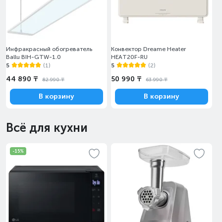
Инфракрасный обогреватель
Конвектор Dreame Heater
Ballu BIH-GTW-1.0
HEAT20F-RU
5
(1)
5
(2)
44 890 ₸
50 990 ₸
82 990 ₸
63 990 ₸
В корзину
В корзину
Всё для кухни
-15%