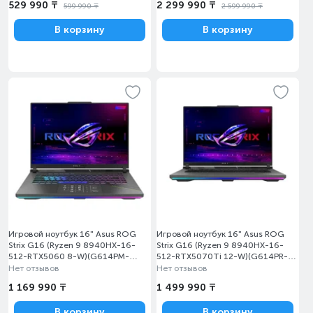
529 990 ₸
2 299 990 ₸
599 990 ₸
2 599 990 ₸
В корзину
В корзину
Игровой ноутбук 16" Asus ROG
Игровой ноутбук 16" Asus ROG
Strix G16 (Ryzen 9 8940HX-16-
Strix G16 (Ryzen 9 8940HX-16-
512-RTX5060 8-W)(G614PM-
512-RTX5070Ti 12-W)(G614PR-
TS277W)
RV010W)
Нет отзывов
Нет отзывов
1 169 990 ₸
1 499 990 ₸
В корзину
В корзину