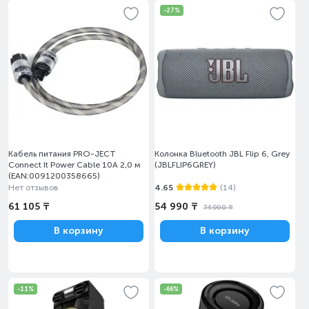
-27%
Кабель питания PRO-JECT
Колонка Bluetooth JBL Flip 6, Grey
Connect It Power Cable 10A 2,0 м
(JBLFLIP6GREY)
(EAN:0091200358665)
Нет отзывов
4.65
(14)
61 105 ₸
54 990 ₸
74 990 ₸
В корзину
В корзину
-11%
-66%