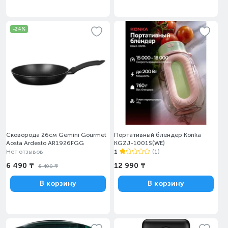
-24%
Сковорода 26см Gemini Gourmet
Портативный блендер Konka
Aosta Ardesto AR1926FGG
KGZJ-1001S(WE)
Нет отзывов
1
(1)
6 490 ₸
12 990 ₸
8 490 ₸
В корзину
В корзину