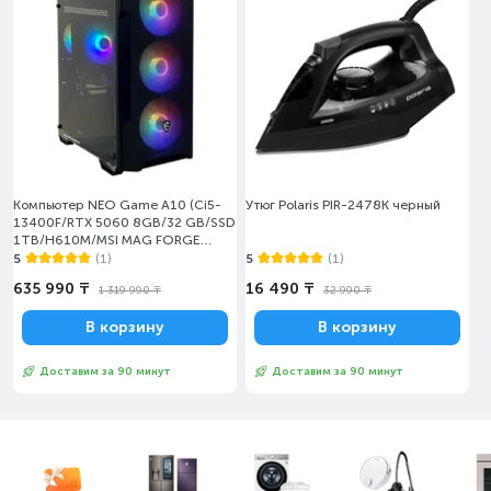
Компьютер NEO Game A10 (Ci5-
Утюг Polaris PIR-2478K черный
13400F/RTX 5060 8GB/32 GB/SSD
1TB/H610M/MSI MAG FORGE
M100A)
5
(1)
5
(1)
635 990 ₸
16 490 ₸
1 319 990 ₸
32 990 ₸
В корзину
В корзину
Доставим за 90 минут
Доставим за 90 минут