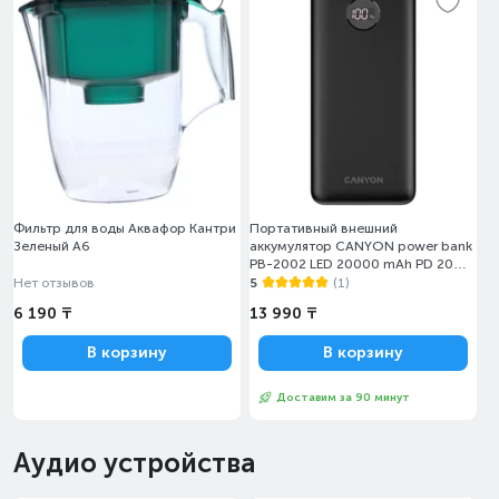
Фильтр для воды Аквафор Кантри
Портативный внешний
Зеленый A6
аккумулятор CANYON power bank
PB-2002 LED 20000 mAh PD 20W
QC 3.0 Black
Нет отзывов
5
(1)
6 190 ₸
13 990 ₸
В корзину
В корзину
Доставим за 90 минут
Аудио устройства