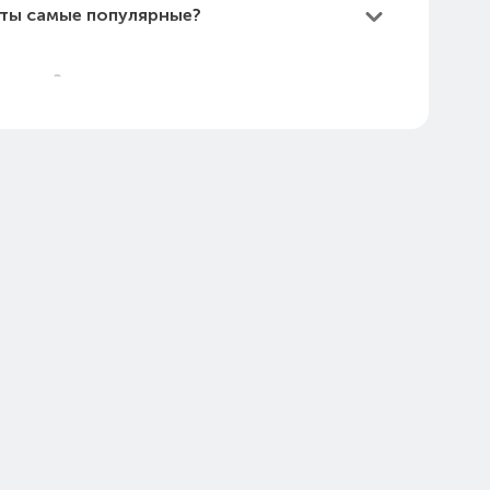
аты самые популярные?
Алматы?
е дешевые?
маты в 2026 году?
ra CE в Алматы (стоимость на
а