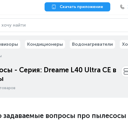
Скачать приложение
евизоры
Кондиционеры
Водонагреватели
Хо
ы
сы - Серия: Dreame L40 Ultra CE в
ы
товаров
о задаваемые вопросы про пылесосы