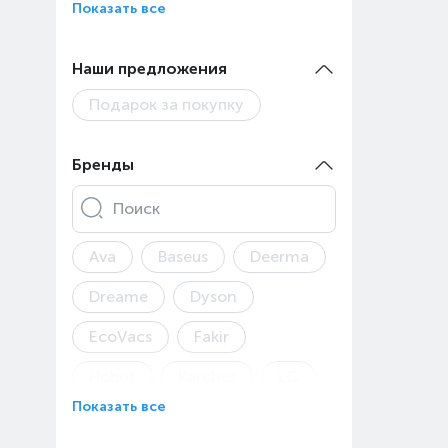
Показать все
Пылесосы мешковые
Наши предложения
Пылесосы хозяйственные
Подарок за покупку
Робот пылесосы
Ручные пылесосы
Бренды
Поиск
Ava
Baseus
Deerma
Dreame
Dyson
EcoVacs
Fakir
Hobot
Karcher
LG
Показать все
Midea
Miele
Philips