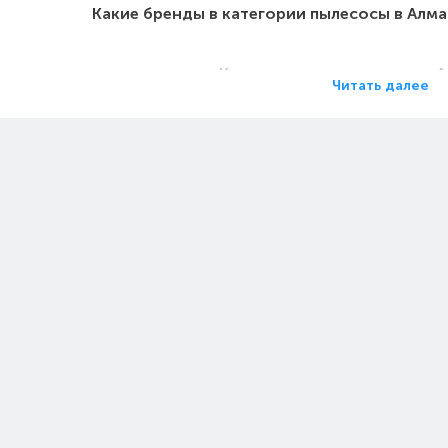
Какие бренды в категории пылесосы в Алм
Какие цены на пылесосы в 
Читать далее
Какие пылесосы в Алматы самы
Какие самые популярные пылесосы в Ал
на пылесосы - Серия: Dreame L40 Ult
т 2026)
Цен