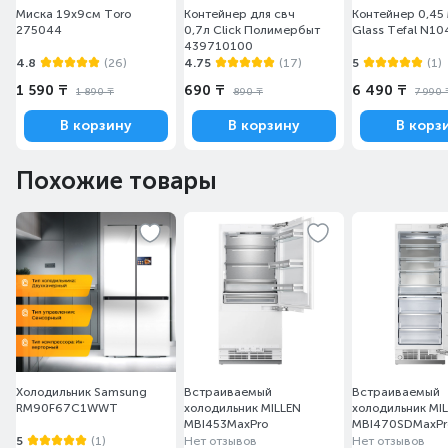
акцента.
Миска 19х9см Toro
Контейнер для свч
Контейнер 0,45 
275044
0,7л Click Полимербыт
Glass Tefal N1
* Возможные варианты цвета дверей: Прозрачная дверь из черного прозрачного стекла с вставками из
439710100
нержавеющей стали, чисто-белые или чисто-черные панели. Выбор цвета зависит от страны.
4.8
(26)
4.75
(17)
5
(1)
1 590 ₸
690 ₸
6 490 ₸
1 890 ₸
890 ₸
7 990 
В корзину
В корзину
В корз
Похожие товары
Холодильник Samsung
Встраиваемый
Встраиваемый
RM90F67C1WWT
холодильник MILLEN
холодильник MI
MBI453MaxPro
MBI470SDMaxPr
Стильный и уникальный
5
(1)
Нет отзывов
Нет отзывов