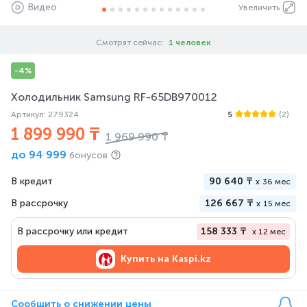
Видео
Увеличить
Смотрят сейчас:
1 человек
-4%
Холодильник Samsung RF-65DB970012
Артикул: 279324
5
(2)
1 899 990 ₸
1 969 990 ₸
до
94 999
бонусов
В кредит
90 640 ₸
x
36 мес
В рассрочку
126 667 ₸
x
15 мес
В рассрочку или кредит
158 333 ₸
x 12 мес
Купить на
Kaspi.kz
Сообщить о снижении цены