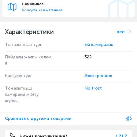
Самовывоз:
07 августа,
из 8 магазинов
Характеристики
все
Тоңазытқыш түрі
Екі камералық
Пайдалы жалпы көлем,
322
л
Басқару түрі
Электрондық
Тоңазытқыш
No frost
камераны жібіту
жүйесі
Сравнить с другими товарами
1717
Нужна консультация?