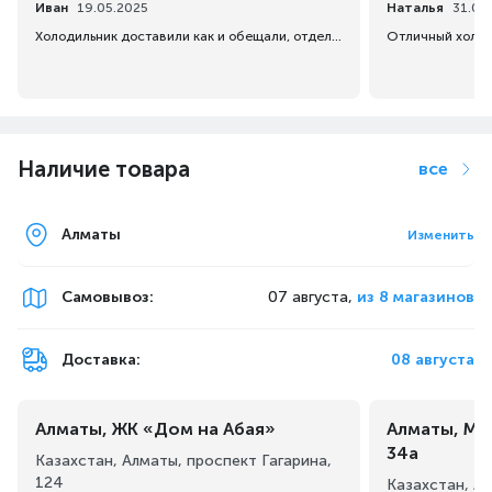
Иван
19.05.2025
Наталья
31.07
Холодильник доставили как и обещали, отдельно спасибо доставщикам, вежливые и быстро занесли на 4 этаж.
Наличие товара
все
Многопоточная система охлаждения, благодаря которой
в каждой отдельной зоне холодильника быстро
и равномерно формируется свой нужный климат для
Алматы
Изменить
длительного и качественного хранения продуктов.
Самовывоз
:
07 августа,
из 8 магазинов
Доставка:
08 августа
Алматы, ЖК «Дом на Абая»
Алматы, Ма
34а
Казахстан, Алматы, проспект Гагарина,
124
Казахстан, А