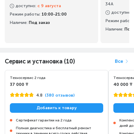
34А
доступно
:
с 9 августа
доступно
:
Режим работы
:
10:00-21:00
Режим работ
Наличие:
Под заказ
Наличие:
Под 
Инверторный компрессор обеспечивает тихую работу,
высокий класс энергоэффективности и стабильное
поддержание заданной температуры.
Сервис и установка (10)
Все
Техносервис 2 года
Техносерви
37 000 ₸
40 000 ₸
4.8
(380 отзывов)
Добавить к товару
Специальный ящик для овощей и фруктов с контролем
Сертификат гарантии на 2 года
Компенс
уровня влажности для длительного хранения.
дней до
Полная диагностика и бесплатный ремонт
техники в течении всего срока действия
Компенс