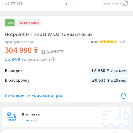
Увеличить
77 955
-3%
На витрине
Hotpoint HT 7201I W O3 тоңазытқышы
Артикул: 273708
4.35
(16)
304 990 ₸
314 990 ₸
15 249
бонусқа дейін
В кредит
14 550 ₸
x
36 мес
В рассрочку
20 333 ₸
x
15 мес
Сообщить о снижении цены
Доставка:
08 августа