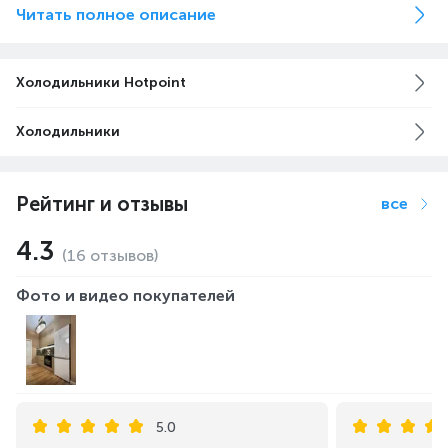
размножению до 97%* бактерий и вирусов благодаря
Читать полное описание
молекулам озона (O3).
* Согласно испытаниям биотехнологической компании Notovir в соответствии с Руководством по
законодательству о биоцидах, том II, части B+C, вер.3.0, апрель 2018 г.
Холодильники Hotpoint
Холодильники
Рейтинг и отзывы
все
4.3
(16 отзывов)
Фото и видео покупателей
Температурные датчики обеспечивают точный контроль
температуры в холодильной и морозильной камерах
благодаря чему снижают амплитуду температурного
колебания внутри. В случае быстрого набора тепла
(например, при частом открывании двери), датчики
мгновенно улавливают изменения и холодильник переходит
в активную фазу. Это позволяет дольше сохранять
продукты свежими.
5.0