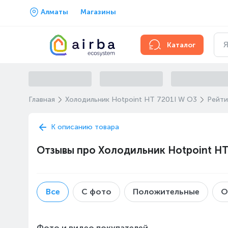
Алматы
Магазины
Каталог
Главная
Холодильник Hotpoint HT 7201I W O3
Рейти
К описанию товара
Отзывы про Холодильник Hotpoint HT
Все
С фото
Положительные
О
Фото и видео покупателей