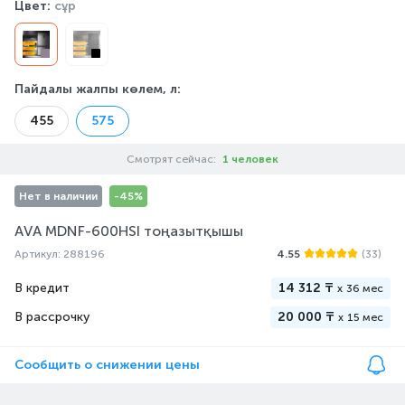
Цвет:
сұр
Пайдалы жалпы көлем, л
:
455
575
Смотрят сейчас:
1 человек
Нет в наличии
-45%
AVA MDNF-600HSI тоңазытқышы
Артикул: 288196
4.55
(33)
В кредит
14 312 ₸
x
36 мес
В рассрочку
20 000 ₸
x
15 мес
Сообщить о снижении цены