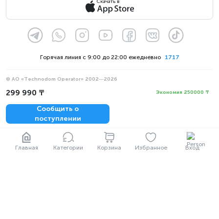
Скачать в
Горячая линия с 9:00 до 22:00 ежедневно
1717
© АО «Technodom Operator» 2002—2026
Мы принимаем:
299 990 ₸
Экономия 250000 ₸
Официальное уведомление
Сообщить о
Политика конфиденциальности
поступлении
Главная
Категории
Корзина
Избранное
Вход