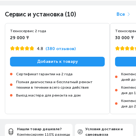
Сервис и установка (10)
Все
Техносервис 2 года
Техносерви
29 000 ₸
30 000 ₸
4.8
(380 отзывов)
Добавить к товару
Сертификат гарантии на 2 года
Компенс
дней до
Полная диагностика и бесплатный ремонт
техники в течении всего срока действия
Компенс
дня до 
Выезд мастера для ремонта на дом
Компенс
дня до 
Нашли товар дешевле?
Условия доставки и
Компенсируем 110% разницы
самовывоза