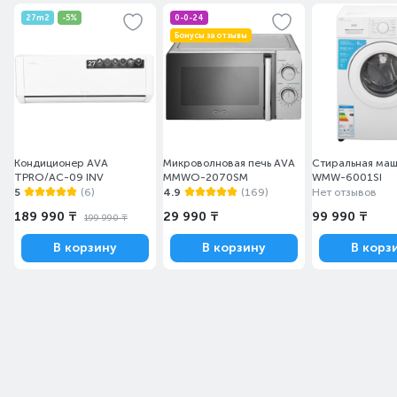
27m2
-5%
0-0-24
Бонусы за отзывы
Кондиционер AVA
Микроволновая печь AVA
Стиральная ма
TPRO/AC-09 INV
MMWO-2070SM
WMW-6001SI
5
(6)
4.9
(169)
Нет отзывов
189 990 ₸
29 990 ₸
99 990 ₸
199 990 ₸
В корзину
В корзину
В корз