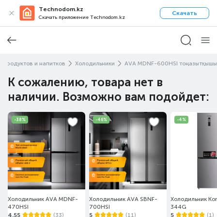
Technodom.kz
Скачать
Скачать приложение Technodom.kz
 продуктов и напитков
Холодильники
AVA MDNF-600HSI тоңазытқышы
К сожалению, товара нет в
наличии. Возможно вам подойдет:
-38%
-46%
-4%
Холодильник AVA MDNF-
Холодильник AVA SBNF-
Холодильник Ko
470HSI
700HSI
344G
4.55
(33)
5
(11)
5
(1)