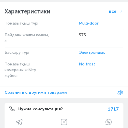
Характеристики
все
Тоңазытқыш түрі
Multi-door
Пайдалы жалпы көлем,
575
л
Басқару түрі
Электрондық
Тоңазытқыш
No frost
камераны жібіту
жүйесі
Сравнить с другими товарами
1717
Нужна консультация?