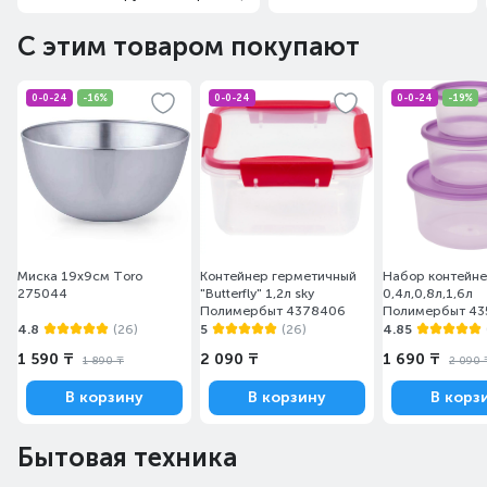
С этим товаром покупают
0-0-24
-16%
0-0-24
0-0-24
-19%
Миска 19х9см Toro
Контейнер герметичный
Набор контейн
275044
"Butterfly" 1,2л sky
0,4л,0,8л,1,6л
Полимербыт 4378406
Полимербыт 43
4.8
(26)
5
(26)
4.85
1 590 ₸
2 090 ₸
1 690 ₸
1 890 ₸
2 090 
В корзину
В корзину
В корз
Бытовая техника