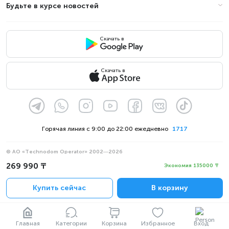
Будьте в курсе новостей
Скачать в
Скачать в
Горячая линия с 9:00 до 22:00 ежедневно
1717
© АО «Technodom Operator» 2002—2026
Мы принимаем:
269 990 ₸
Экономия 135000 ₸
Официальное уведомление
Купить сейчас
В корзину
Политика конфиденциальности
Главная
Категории
Корзина
Избранное
Вход