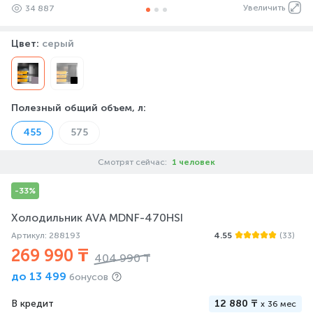
Увеличить
34 887
Цвет:
серый
Полезный общий объем, л
:
455
575
Смотрят сейчас:
1 человек
-33%
Холодильник AVA MDNF-470HSI
Артикул: 288193
4.55
(33)
269 990 ₸
404 990 ₸
до
13 499
бонусов
В кредит
12 880 ₸
x
36 мес