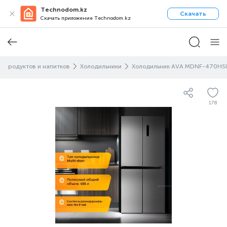
Technodom.kz
Скачать
Скачать приложение Technodom.kz
е продуктов и напитков
Холодильники
Холодильник AVA MDNF-470HSI
178