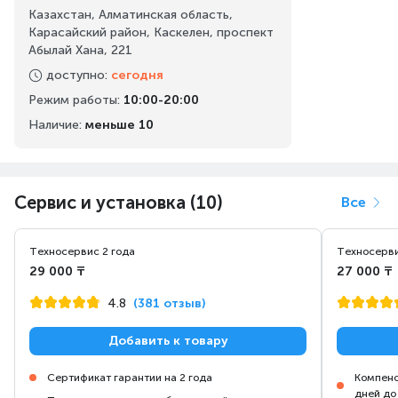
Казахстан, Алматинская область,
Карасайский район, Каскелен, проспект
Абылай Хана, 221
доступно
:
сегодня
Режим работы
:
10:00-20:00
Наличие:
меньше 10
Сервис и установка (10)
Все
Техносервис 2 года
Техносерви
29 000 ₸
27 000 ₸
4.8
(381 отзыв)
Добавить к товару
Сертификат гарантии на 2 года
Компенс
дней до