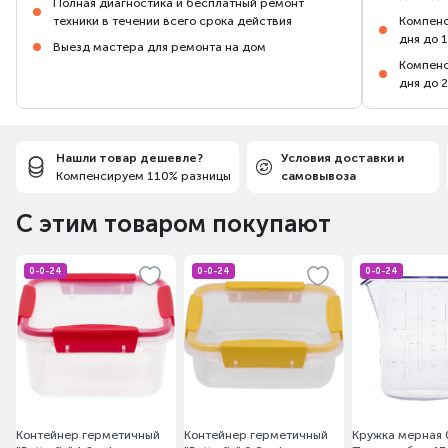
Полная диагностика и бесплатный ремонт
техники в течении всего срока действия
Компенс
дня до 
Выезд мастера для ремонта на дом
Компенс
дня до 
Нашли товар дешевле?
Условия доставки и
Компенсируем 110% разницы
самовывоза
С этим товаром покупают
0-0-24
0-0-24
0-0-24
Контейнер герметичный
Контейнер герметичный
Кружка мерная 