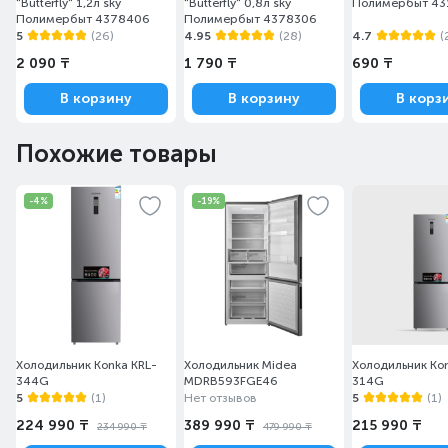
"Butterfly" 1,2л sky
"Butterfly" 0,8л sky
Полимербыт 4
Полимербыт 4378406
Полимербыт 4378306
5
(26)
4.95
(28)
4.7
(
2 090 ₸
1 790 ₸
690 ₸
В корзину
В корзину
В корз
Похожие товары
-4%
-19%
Холодильник Konka KRL-
Холодильник Midea
Холодильник Ko
344G
MDRB593FGE46
314G
5
(1)
Нет отзывов
5
(1)
224 990 ₸
389 990 ₸
215 990 ₸
234 990 ₸
479 990 ₸