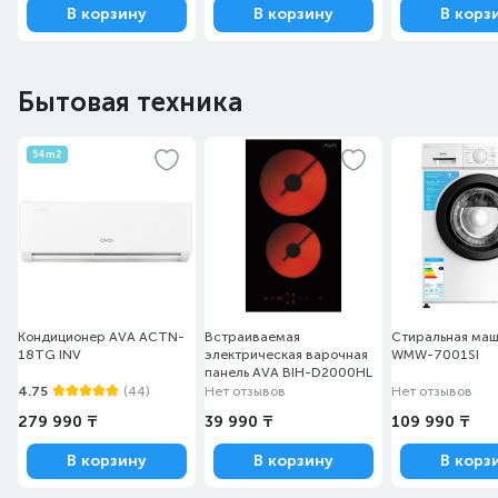
В корзину
В корзину
В корз
Бытовая техника
54m2
Кондиционер AVA ACTN-
Встраиваемая
Стиральная ма
18TG INV
электрическая варочная
WMW-7001SI
панель AVA BIH-D2000HL
4.75
(44)
Нет отзывов
Нет отзывов
279 990 ₸
39 990 ₸
109 990 ₸
В корзину
В корзину
В корз