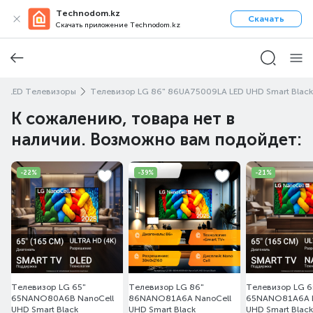
Technodom.kz
Скачать
Скачать приложение Technodom.kz
LED Телевизоры
Телевизор LG 86" 86UA75009LA LED UHD Smart Black
К сожалению, товара нет в
наличии. Возможно вам подойдет:
-22%
-39%
-21%
Телевизор LG 65"
Телевизор LG 86"
Телевизор LG 6
65NANO80A6B NanoCell
86NANO81A6A NanoCell
65NANO81A6A N
UHD Smart Black
UHD Smart Black
UHD Smart Black