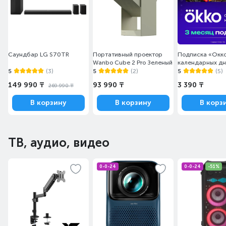
Саундбар LG S70TR
Портативный проектор
Подписка «Окко
Wanbo Cube 2 Pro Зеленый
календарных д
5
(3)
5
(2)
5
(5)
149 990 ₸
93 990 ₸
3 390 ₸
269 990 ₸
В корзину
В корзину
В корз
ТВ, аудио, видео
0-0-24
0-0-24
-51%