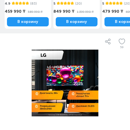
4.9
(83)
5
(20)
5
(20
459 990 ₸
849 990 ₸
479 990 ₸
589 990 ₸
1 399 990 ₸
60
В корзину
В корзину
В корз
59