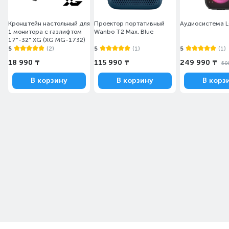
Кронштейн настольный для
Проектор портативный
Аудиосистема 
1 монитора с газлифтом
Wanbo T2 Max, Blue
17"-32" XG (XG MG-1732)
5
(2)
5
(1)
5
(1)
18 990 ₸
115 990 ₸
249 990 ₸
50
В корзину
В корзину
В корз