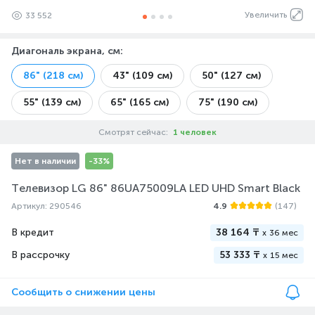
Увеличить
33 552
Диагональ экрана, см
:
86" (218 см)
43" (109 см)
50" (127 см)
55" (139 см)
65" (165 см)
75" (190 см)
Смотрят сейчас:
1 человек
Нет в наличии
-33%
Телевизор LG 86" 86UA75009LA LED UHD Smart Black
Артикул: 290546
4.9
(147)
В кредит
38 164 ₸
x
36 мес
В рассрочку
53 333 ₸
x
15 мес
Сообщить о снижении цены