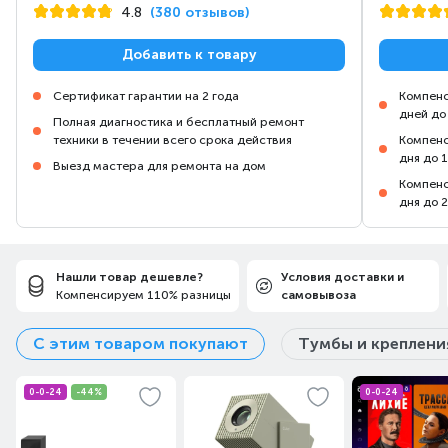
4.8
(380 отзывов)
Добавить к товару
Сертификат гарантии на 2 года
Компенс
дней до
Полная диагностика и бесплатный ремонт
техники в течении всего срока действия
Компенс
дня до 
Выезд мастера для ремонта на дом
Компенс
дня до 
Нашли товар дешевле?
Условия доставки и
Компенсируем 110% разницы
самовывоза
С этим товаром покупают
Тумбы и креплени
0-0-24
-44%
0-0-24