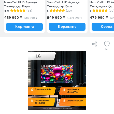
NanoCell UHD Ақылды
NanoCell UHD Ақылды
NanoCell UHD А
Теледидар Қара
Теледидар Қара
Теледидар Қар
4.9
(83)
5
(20)
5
(20
459 990 ₸
849 990 ₸
479 990 ₸
589 990 ₸
1 399 990 ₸
60
Қоржынға
Қоржынға
Қоржы
59