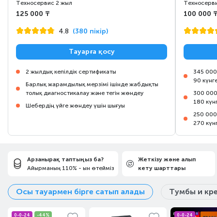
Техносервис 2 жыл
Техносерви
125 000 ₸
100 000 
4.8
(380 пікір)
Тауарға қосу
2 жылдық кепілдік сертификаты
345 000
90 күнг
Барлық жарамдылық мерзімі ішінде жабдықты
толық диагностикалау және тегін жөндеу
300 000
180 күн
Шебердің үйге жөндеу үшін шығуы
250 000
270 күн
Арзанырақ таптыңыз ба?
Жеткізу және алып
Айырманың 110% - ын өтейміз
кету шарттары
Осы тауармен бірге сатып алады
Тумбы и кр
0-0-24
-44%
0-0-24