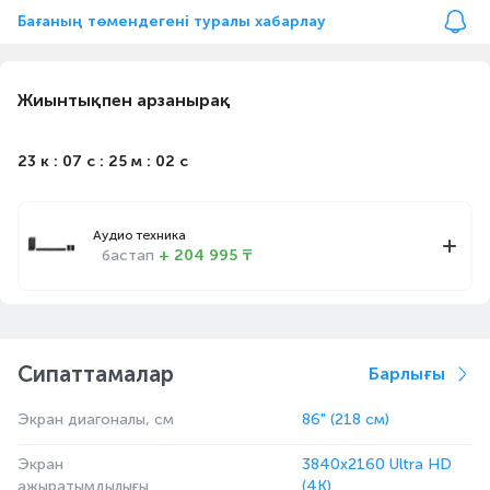
Бағаның төмендегені туралы хабарлау
Жиынтықпен арзанырақ
23 к : 07 с : 25 м : 02 с
Аудио техника
бастап
+ 204 995 ₸
Сипаттамалар
Барлығы
Экран диагоналы, см
86" (218 см)
Экран
3840x2160 Ultra HD
ажыратымдылығы
(4K)