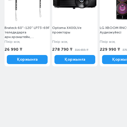
Brateck 60"-120" LP73-69F
Optoma X400LVe
LG XBOOM RNC
теледидарға
проекторы
Аудиожүйесі
арн.кронштейн,
макс.ж.к.20 кг, қара
Пікір жоқ
Пікір жоқ
Пікір жоқ
26 990 ₸
278 790 ₸
229 990 ₸
316 655 ₸
37
Қоржынға
Қоржынға
Қоржы