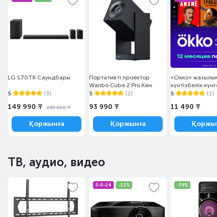
LG S70TR Саундбары
Портативті проектор
«Окко» жазылы
Wanbo Cube 2 Pro Көк
күнтізбелік күнг
5
(3)
5
(2)
5
(1)
149 990 ₸
93 990 ₸
11 490 ₸
269 990 ₸
Қоржынға
Қоржынға
Қоржы
ТВ, аудио, видео
0-0-24
-12%
-39%