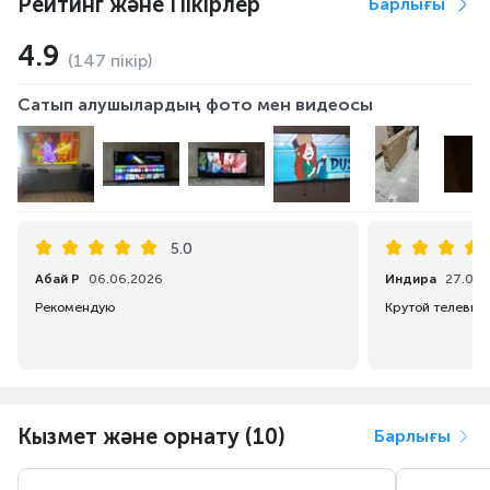
Рейтинг және Пікірлер
Барлығы
4.9
(147 пікір)
Сатып алушылардың фото мен видеосы
5.0
Абай Р
06.06.2026
Индира
27.04.
Рекомендую
Кызмет және орнату (10)
Барлығы