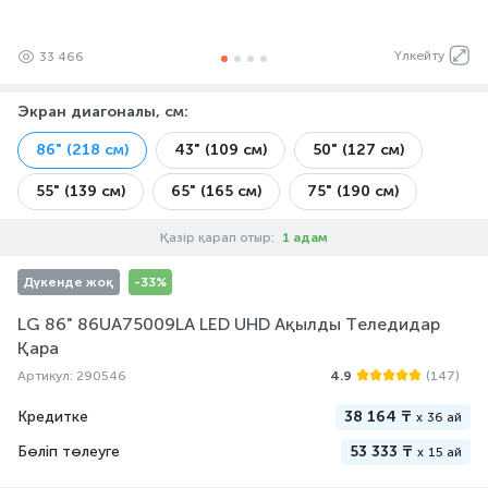
Үлкейту
33 466
Экран диагоналы, см
:
86" (218 см)
43" (109 см)
50" (127 см)
55" (139 см)
65" (165 см)
75" (190 см)
Қазір қарап отыр:
1 адам
Дүкенде жоқ
-33%
LG 86" 86UA75009LA LED UHD Ақылды Теледидар
Қара
Артикул: 290546
4.9
(147)
Кредитке
38 164 ₸
x
36 ай
Бөліп төлеуге
53 333 ₸
x
15 ай