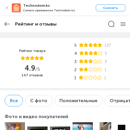
Technodom.kz
Скачать
Скачать приложение Technodom.kz
Рейтинг и отзывы
5
137
Рейтинг товара
4
5
3
3
4.9
/5
2
1
147 отзывов
1
1
Все
С фото
Положительные
Отрицат
Фото и видео покупателей