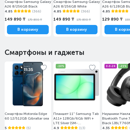
Смартфон Samsung Galaxy
Смартфон Samsung Galaxy
Смартфон Sams
A26 8/256GB Black
A26 8/256GB White
A26 6/128GB Bl
4.85
(366)
4.85
(366)
4.85
149 890 ₸
149 890 ₸
129 890 ₸
179 890 ₸
179 890 ₸
159
В корзину
В корзину
В корз
Смартфоны и гаджеты
-18%
0-0-24
-21%
Смартфон Motorola Edge
Планшет 11" Samsung Tab
Наушники Накл
60 12/512GB Gibraltar sea
A11+ 128Gb/6Gb WiFi +
Bluetooth Tune 
LTE Silver (SM-
Black (JBLT760
X236BZSASKZ)
5
(5)
4.9
(13)
4.35