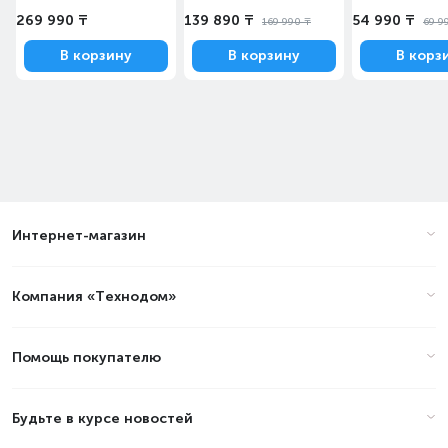
269 990 ₸
139 890 ₸
54 990 ₸
169 990 ₸
69 9
В корзину
В корзину
В корз
Интернет-магазин
Компания «Технодом»
Помощь покупателю
Будьте в курсе новостей