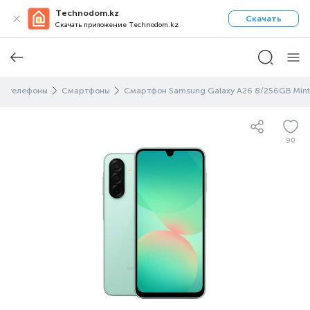
Technodom.kz
Скачать
Скачать приложение Technodom.kz
и телефоны
Смартфоны
Смартфон Samsung Galaxy A26 8/256GB Mint
90