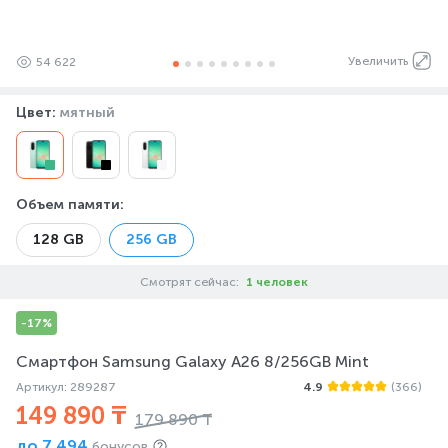
Увеличить
54 622
Цвет:
мятный
Объем памяти
:
128 GB
256 GB
Смотрят сейчас:
1 человек
-17%
Смартфон Samsung Galaxy A26 8/256GB Mint
Артикул: 289287
4.9
(366)
149 890 ₸
179 890 ₸
до
7 494
бонусов