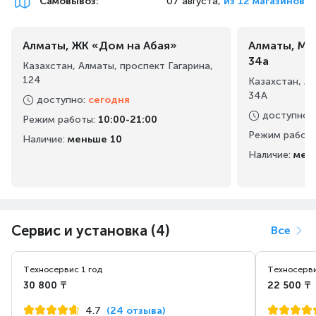
Самовывоз
:
07 августа,
из 12 магазинов
Алматы, ЖК «Дом на Абая»
Алматы, Ма
34а
Казахстан, Алматы, проспект Гагарина,
124
Казахстан, А
34А
доступно
:
сегодня
доступно
:
Режим работы
:
10:00-21:00
Режим работ
Наличие:
меньше 10
Наличие:
мен
Сервис и установка (4)
Все
Техносервис 1 год
Техносерви
30 800 ₸
22 500 ₸
4.7
(24 отзыва)