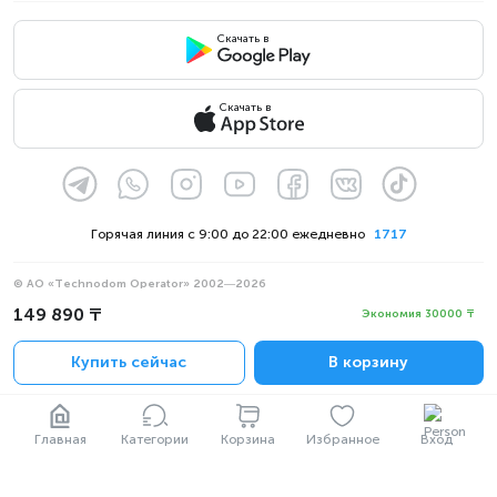
Скачать в
Скачать в
Горячая линия с 9:00 до 22:00 ежедневно
1717
© АО «Technodom Operator» 2002—2026
Мы принимаем:
149 890 ₸
Экономия 30000 ₸
Официальное уведомление
Купить сейчас
В корзину
Политика конфиденциальности
Главная
Категории
Корзина
Избранное
Вход