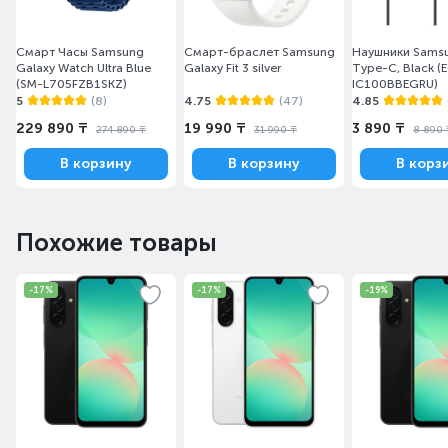
Смарт Часы Samsung
Смарт-браслет Samsung
Наушники Sams
Galaxy Watch Ultra Blue
Galaxy Fit 3 silver
Type-C, Black (
(SM-L705FZB1SKZ)
IC100BBEGRU)
5
(8)
4.75
(47)
4.85
229 890 ₸
19 990 ₸
3 890 ₸
274 890 ₸
31 990 ₸
8 890 
В корзину
В корзину
В корз
Похожие товары
-17%
-17%
-19%