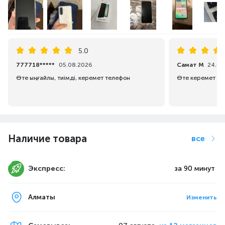
5.0
777718*****
05.08.2026
Самат М
24.07
Өте ыңғайлы, тиімді, керемет телефон
Өте керемет қа
Наличие товара
все
Экспресс:
за 90 минут
Алматы
Изменить