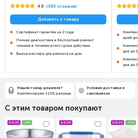
4.8
(380 отзывов)
Добавить к товару
Сертификат гарантии на 2 года
Компенс
дней до
Полная диагностика и бесплатный ремонт
техники в течении всего срока действия
Компенс
дня до 
Выезд мастера для ремонта на дом
Компенс
дня до 
Нашли товар дешевле?
Условия доставки и
Компенсируем 110% разницы
самовывоза
С этим товаром покупают
0-0-24
-16%
0-0-24
0-0-24
-17%