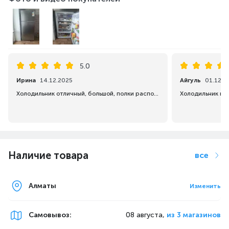
5.0
Ирина
14.12.2025
Айгуль
01.12.2
Холодильник отличный, большой, полки расположены удобно, доставили раньше срока, спасибо Каспи.
Наличие товара
все
Алматы
Изменить
Самовывоз
:
08 августа,
из 3 магазинов