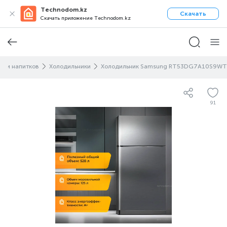
Technodom.kz
Скачать
Скачать приложение Technodom.kz
в и напитков
Холодильники
Холодильник Samsung RT53DG7A10S9WT
91