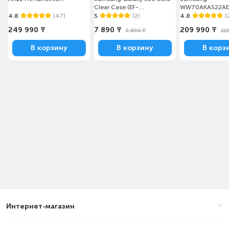
Clear Case (EF-
WW70AKAS22AE
QS948CTEGRU)
4.8
(47)
5
(2)
4.8
(
249 990 ₸
7 890 ₸
209 990 ₸
9 890 ₸
21
В корзину
В корзину
В корз
Интернет-магазин