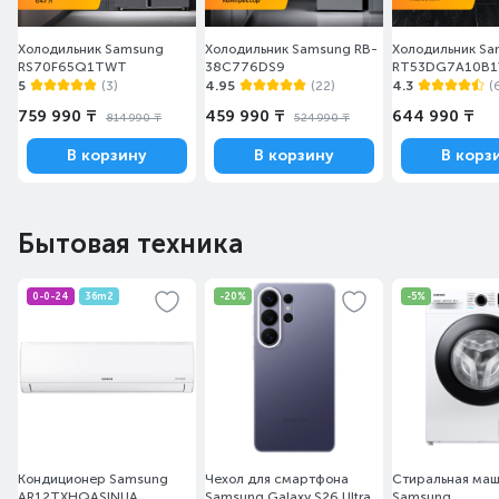
Холодильник Samsung
Холодильник Samsung RB-
Холодильник S
RS70F65Q1TWT
38C776DS9
RT53DG7A10B
5
(3)
4.95
(22)
4.3
(
759 990 ₸
459 990 ₸
644 990 ₸
814 990 ₸
524 990 ₸
В корзину
В корзину
В корз
Бытовая техника
0-0-24
36m2
-20%
-5%
Кондиционер Samsung
Чехол для смартфона
Стиральная ма
AR12TXHQASINUA
Samsung Galaxy S26 Ultra
Samsung