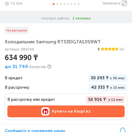
Увеличить
72 329
Смотрят сейчас:
1 человек
На витрине
Холодильник Samsung RT53DG7A10S9WT
Артикул: 286546
5
(6)
634 990 ₸
до
31 749
бонусов
В кредит
30 293 ₸
x
36 мес
В рассрочку
42 333 ₸
x
15 мес
В рассрочку или кредит
52 916 ₸
x 12 мес
Купить на
Kaspi.kz
Сообщить о снижении цены