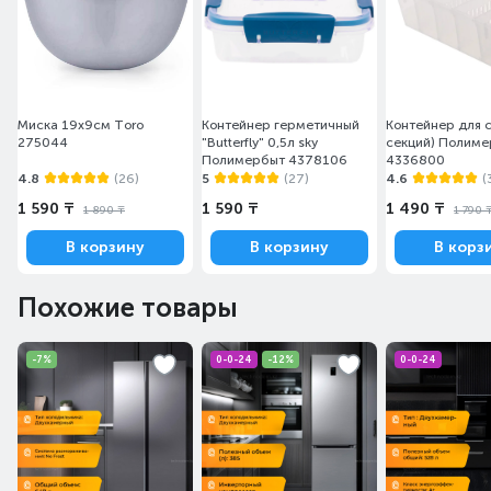
Миска 19х9см Toro
Контейнер герметичный
Контейнер для с
275044
"Butterfly" 0,5л sky
секций) Полим
Полимербыт 4378106
4336800
4.8
(26)
5
(27)
4.6
(
1 590 ₸
1 590 ₸
1 490 ₸
1 890 ₸
1 790 
В корзину
В корзину
В корз
Похожие товары
-7%
0-0-24
-12%
0-0-24