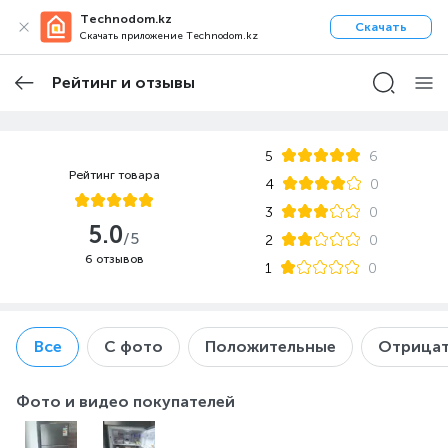
Technodom.kz
Скачать
Скачать приложение Technodom.kz
Рейтинг и отзывы
5
6
Рейтинг товара
4
0
3
0
5.0
/5
2
0
6 отзывов
1
0
Все
С фото
Положительные
Отрицат
Фото и видео покупателей