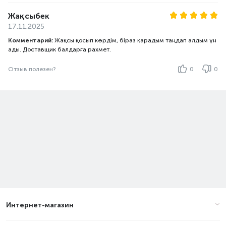
Жақсыбек
17.11.2025
Комментарий:
Жақсы қосып көрдім, біраз қарадым таңдап алдым ұн
ады. Доставщик балдарға рахмет.
Отзыв полезен?
0
0
Интернет-магазин