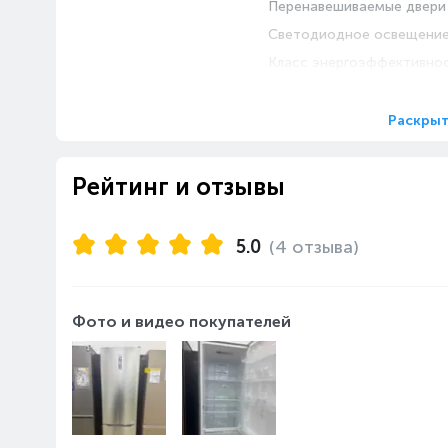
Перенавешиваемые двери
Светодиодное освещени
Класс энергоэффективно
Климатический класс хол
Раскрыт
Дополнительные
Цифровой дисплей
характеристики
Особенности
Рейтинг и отзывы
Зона свежести
5.0
(4 отзыва)
Габариты
Высота, см
Ширина, см
Фото и видео покупателей
Глубина, см
Вес, кг
Холодильная камера
Количество полок
Материал полок