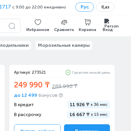
1717
Рус
Қаз
с 9:00 до 22:00 ежедневно
Избранное
Сравнить
Корзина
Вход
лодильники
Морозильные камеры
Артикул: 273521
Гарантия низкой цены
249 990 ₸
289 990 ₸
до
12 499
бонусов
В кредит
11 926 ₸
x
36 мес
В рассрочку
16 667 ₸
x
15 мес