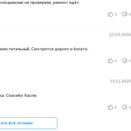
холодильник не проверяли, ремонт идёт.
олода в
15
0
0
22.04.2026
вместительный. Смотрится дорого и богато.
0
0
15.11.2025
а. Спасибо Каспи.
0
0
ать все отзывы