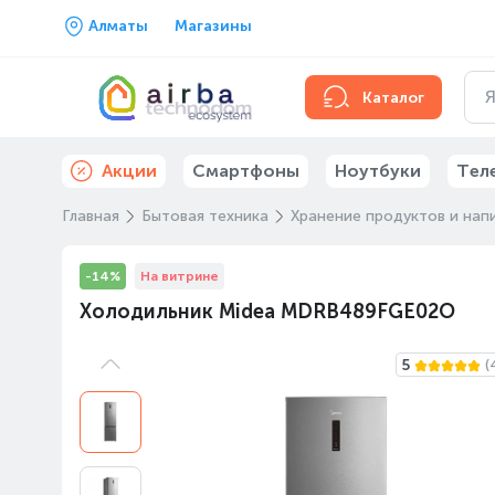
Алматы
Магазины
Каталог
Акции
Смартфоны
Ноутбуки
Тел
Главная
Бытовая техника
Хранение продуктов и нап
-14%
На витрине
Холодильник Midea MDRB489FGE02O
5
(