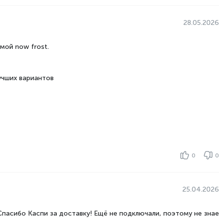
ной камеры,
245
28.05.2026
No Frost
мой now frost.
от 200 см
учших вариантов
от 60 до 69 см
от 55 до 59 см
от 300 до 399 л
ьной камеры
от 100 до 249 л
ьной камеры
до 99 л
0
0
3
, кг в cутки
14
ной камеры,
25.04.2026
76
No Frost
пасибо Каспи за доставку! Ещё не подключали, поэтому не знае