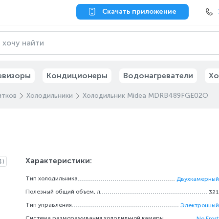
Скачать приложение
евизоры
Кондиционеры
Водонагреватели
Хо
итков
Холодильники
Холодильник Midea MDRB489FGE02O
Характеристики:
4)
Тип холодильника
Двухкамерный
Полезный общий объем, л
321
Тип управления
Электронный
Система размораживания холодильной камеры
No Frost