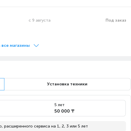
с 9 августа
Под заказ
с 9 августа
Под заказ
 все магазины
с 9 августа
Под заказ
Установка техники
Сегодня
на витрине
5 лет
50 000 ₸
с 9 августа
Под заказ
 расширенного сервиса на 1, 2, 3 или 5 лет