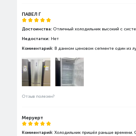
Полезный объем холодиль
л
ПАВЕЛ Г
Система размораживания
холодильной камеры
Достоинства:
Отличный холодильник высокий с систе
Недостатки:
Нет
Группа габаритов -
Высота
Комментарий:
В данном ценовом сегменте один из л
холодильники
Глубина
Ширина
Общий полезный объем
Полезный объем холодил
Полезный объем морозил
Отзыв полезен?
Морозильная камера
Количество секций
Охлаждающая способность
Меруерт
Полезный объем морозиль
л
Система размораживания
Комментарий:
Холодильник пришёл раньше времени. С