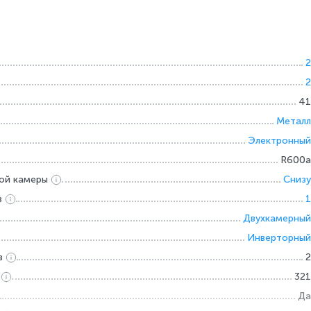
2
2
41
Металл
Электронный
R600a
ой камеры
Снизу
в
1
Двухкамерный
Инверторный
в
2
321
Да