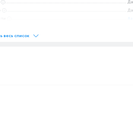
Да
е
Да
сти
A+
одильника
N-ST (от +16°С до +38°С), T (от +18°С до +43°С)
ь весь список
Да
Режим "Отпуск", Режим суперзамораживания, Режим
суперохлаждения, Защита от детей
Да
201
59.5
63.5
65
3
Стекло