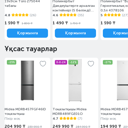
19х9см Toro 275044
Полимербыт
Полимербыт "But
табағы
Дәмдеуіштерге арналған
Герметикалық к
контейнері (5 бөлімді)
0,5л 4378106
4336800
4.8
(26)
4.6
(35)
5
(27
1 590 ₸
1 490 ₸
1 590 ₸
1 890 ₸
1 790 ₸
Қоржынға
Қоржынға
Қоржы
Ұқсас тауарлар
-15%
0-0-24
-12%
-17%
Midea MDRB457FGF46ID
Тоңазытқышы Midea
Midea MDRB457
тоңазытқыш
MDRB489FGE01O
тоңазытқыш
Пікір жоқ
4.7
(7)
Пікір жоқ
204 990 ₸
249 990 ₸
194 990 ₸
239 990 ₸
284 990 ₸
23