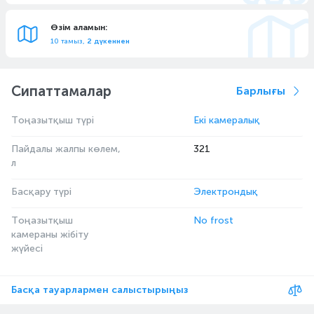
Өзім аламын:
10 тамыз,
2 дүкеннен
Сипаттамалар
Барлығы
Тоңазытқыш түрі
Екі камералық
Пайдалы жалпы көлем,
321
л
Басқару түрі
Электрондық
Тоңазытқыш
No frost
камераны жібіту
жүйесі
Басқа тауарлармен салыстырыңыз