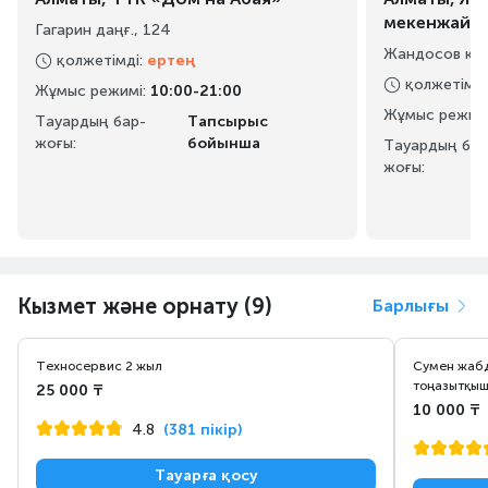
мекенжайы
Гагарин даңғ., 124
Жандосов көш
қолжетімді
:
ертең
қолжетімді
Жұмыс режимі
:
10:00-21:00
Жұмыс режим
Тауардың бар-
Тапсырыс
жоғы:
бойынша
Тауардың бар
жоғы:
Кызмет және орнату (9)
Барлығы
Техносервис 2 жыл
Сумен жабд
тоңазытқыш
25 000 ₸
10 000 ₸
4.8
(381 пікір)
Тауарға қосу