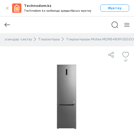
Technodom.kz
Жүктеу
Technodom.kz мобильді қолданбасын жүктеу
н сусындар сақтау
Тоңазытқыш
Тоңазытқышы Midea MDRB489FGE02O
67