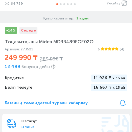
Үлкейту
64 759
Қазір қарап отыр:
1 адам
-14%
Сөреде
Тоңазытқышы Midea MDRB489FGE02O
Артикул: 273521
5
(4)
249 990 ₸
289 990 ₸
12 499
бонусқа дейін
Кредитке
11 926 ₸
x
36 ай
Бөліп төлеуге
16 667 ₸
x
15 ай
Бағаның төмендегені туралы хабарлау
Жеткізу:
11 тамыз