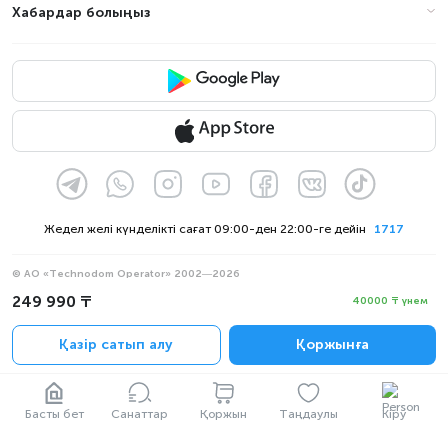
Хабардар болыңыз
Жедел желі күнделікті сағат 09:00-ден 22:00-ге дейін
1717
© АО «Technodom Operator» 2002—2026
Біз қабылдаймыз:
249 990 ₸
40000 ₸ үнем
Ресми хабарлама
Қазір сатып алу
Қоржынға
Құпиялылық саясаты
Басты бет
Санаттар
Қоржын
Таңдаулы
Кіру