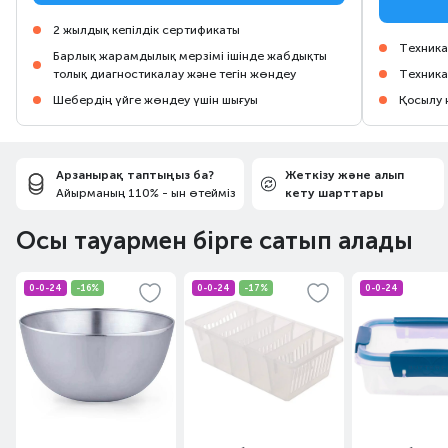
2 жылдық кепілдік сертификаты
Техника
Барлық жарамдылық мерзімі ішінде жабдықты
толық диагностикалау және тегін жөндеу
Техника
Шебердің үйге жөндеу үшін шығуы
Қосылу 
Арзанырақ таптыңыз ба?
Жеткізу және алып
Айырманың 110% - ын өтейміз
кету шарттары
Осы тауармен бірге сатып алады
0-0-24
-16%
0-0-24
-17%
0-0-24