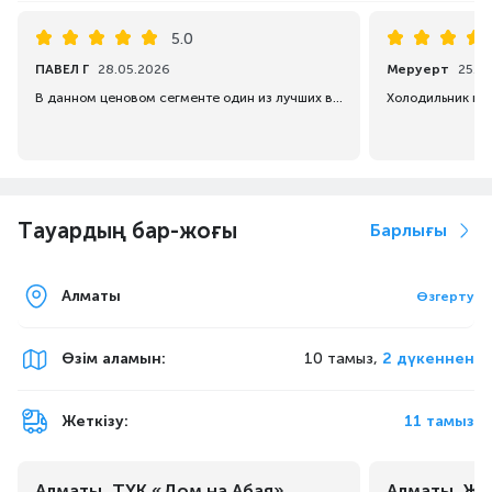
5.0
ПАВЕЛ Г
28.05.2026
Меруерт
25.0
В данном ценовом сегменте один из лучших вариантов
Тауардың бар-жоғы
Барлығы
Алматы
Өзгерту
Өзім аламын
:
10 тамыз,
2 дүкеннен
Жеткізу:
11 тамыз
Алматы, ТҮК «Дом на Абая»
Алматы, Жа