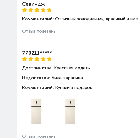
Полезный общий объем, л
Севиндж
Сигнал открытой двери
Перенавешиваемые двери
Комментарий:
Отличный холодильник, красивый и вме
Светодиодное освещени
Отзыв полезен?
Класс энергоэффективно
Годовой расход электроэн
год
770211*****
Климатический класс хол
Достоинства:
Красивая модель
Дополнительные
Цифровой дисплей
Недостатки:
Была царапина
характеристики
Особенности
Комментарий:
Купили в подарок
Ледогенератор
Зона свежести
Морозильная камера
Охлаждающая способность
Полезный объем морозиль
Отзыв полезен?