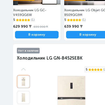
Холодильник LG GC-
Холодильник LG Objet G
V459QG6W
B509QG9M
5
(1)
5
(1)
629 990 ₸
639 990 ₸
699 990 ₸
В корзину
В корзину
Нет в наличии
Холодильник LG GN-B452SEBK
5
(