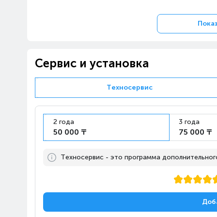
л
Система размораживания
Показ
морозильной камеры
Автономное сохранение х
морозильной камере, ч
Сервис и установка
Техносервис
2 года
3 года
50 000 ₸
75 000 ₸
Техносервис - это программа дополнительного,
Доб