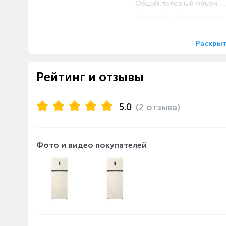
Общий полезный объем
Полезный объем холодил
Раскрыт
Основные
Количество дверей
характеристики
Количество камер
Уровень шума, дБ
Рейтинг и отзывы
Материал корпуса
Страна производства
5.0
(2 отзыва)
Тип управления
Хладагент
Расположение морозильн
Фото и видео покупателей
Количество компрессоро
Нулевой зазор
Тип холодильника
Тип компрессора
Общее количество ящико