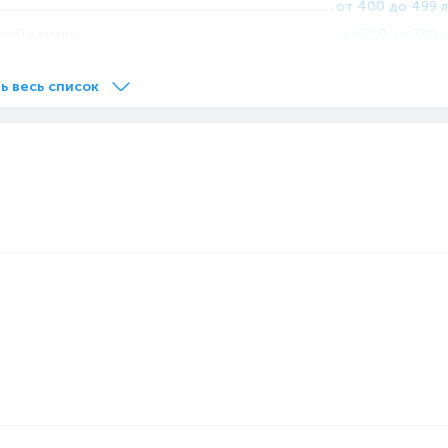
от 400 до 499 л
ьной камеры
от 250 до 399 л
ь весь список
2
2
39
Металл
Индонезия
Сенсорный
R600a
ой камеры
Сверху
в
1
Нет
Двухкамерный
Инверторный
в
1