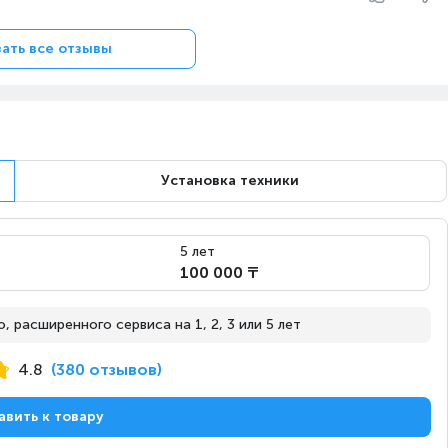
No Frost
ать все отзывы
олода в
161
Установка техники
5 лет
100 000 ₸
 расширенного сервиса на 1, 2, 3 или 5 лет
4.8
(380 отзывов)
авить к товару