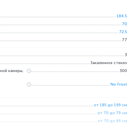
184.5
70
72.5
77
3
Закаленное стекло
ной камеры,
300
No Frost
от 185 до 199 см
от 70 до 79 см
от 70 до 89 см