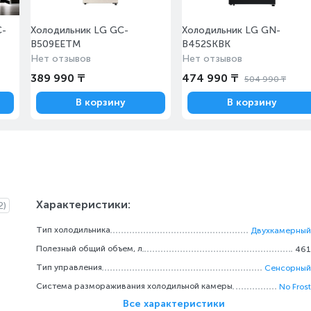
C-
Холодильник LG GC-
Холодильник LG GN-
B509EETM
B452SKBK
Нет отзывов
Нет отзывов
389 990 ₸
474 990 ₸
504 990 ₸
В корзину
В корзину
Характеристики:
2)
Тип холодильника
Двухкамерный
Полезный общий объем, л
461
Тип управления
Сенсорный
Система размораживания холодильной камеры
No Frost
Все характеристики