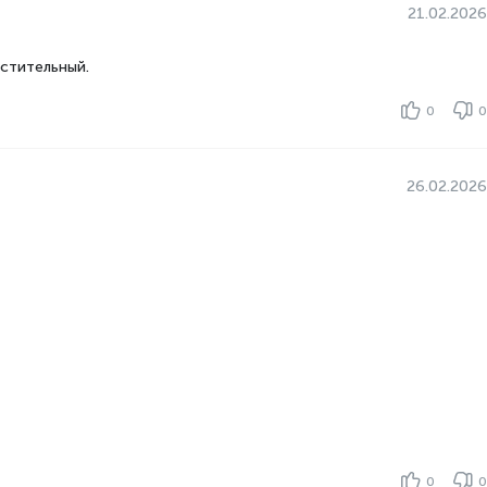
461
21.02.2026
Да
Нет
стительный.
е
Да
0
0
сти
A+
ергии, кВт/
270
26.02.2026
одильника
N-T(от +16°С до +43°С)
Нет
Технология DoorCоoling+, Гигиенический фильтр
Hygiene Fresh+, Специальное отделения FreshZone
Нет
Да
, кг в cутки
10
ной камеры,
10
0
0