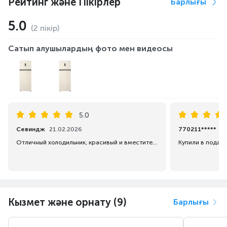
Рейтинг және Пікірлер
Барлығы
5.0
(2 пікір)
Сатып алушылардың фото мен видеосы
5.0
Севиндж
21.02.2026
770211*****
2
Отличный холодильник, красивый и вместительный.
Купили в подар
Кызмет және орнату (9)
Барлығы