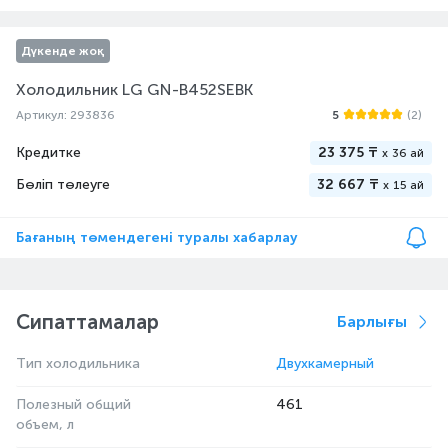
Дүкенде жоқ
Холодильник LG GN-B452SEBK
Артикул: 293836
5
(2)
Кредитке
23 375 ₸
x
36 ай
Бөліп төлеуге
32 667 ₸
x
15 ай
Бағаның төмендегені туралы хабарлау
Сипаттамалар
Барлығы
Тип холодильника
Двухкамерный
Полезный общий
461
объем, л