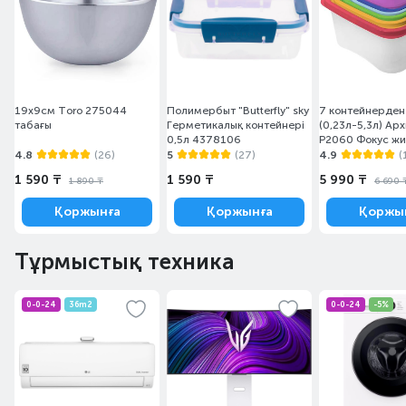
19х9см Toro 275044
Полимербыт "Butterfly" sky
7 контейнерден
табағы
Герметикалық контейнері
(0,23л-5,3л) Ар
0,5л 4378106
Р2060 Фокус жи
4.8
(26)
5
(27)
4.9
(
1 590 ₸
1 590 ₸
5 990 ₸
1 890 ₸
6 690 
Қоржынға
Қоржынға
Қоржы
Тұрмыстық техника
0-0-24
36m2
0-0-24
-5%