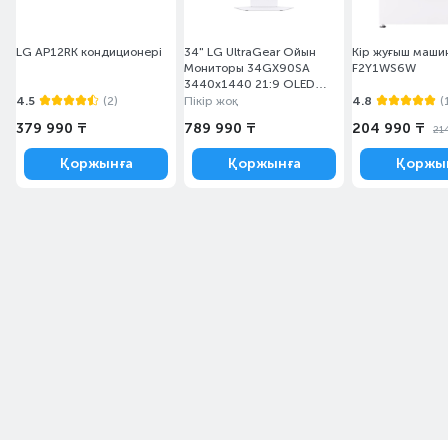
LG AP12RK кондиционері
34" LG UltraGear Ойын
Кір жуғыш маши
Мониторы 34GX90SA
F2Y1WS6W
3440x1440 21:9 OLED
240ГЦ (2HDMI+DP) White
4.5
(2)
Пікір жоқ
4.8
(
379 990 ₸
789 990 ₸
204 990 ₸
21
Қоржынға
Қоржынға
Қоржы