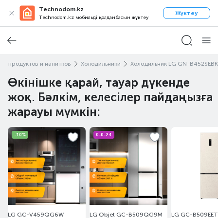
Technodom.kz
Жүктеу
Technodom.kz мобильді қолданбасын жүктеу
ие продуктов и напитков
Холодильники
Холодильник LG GN-B452SEBK
Өкінішке қарай, тауар дүкенде
жоқ. Бәлкім, келесілер пайдаңызға
жарауы мүмкін:
-10%
0-0-24
LG GC-V459QG6W
LG Objet GC-B509QG9M
LG GC-B509EE