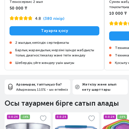
Техносервис 2 жыл
Сумен жабд
тоңазытқыш
50 000 ₸
10 000 ₸
4.8
(380 пікір)
Тауарға қосу
2 жылдық кепілдік сертификаты
Техника
Барлық жарамдылық мерзімі ішінде жабдықты
толық диагностикалау және тегін жөндеу
Техника
Шебердің үйге жөндеу үшін шығуы
Қосылу 
Арзанырақ таптыңыз ба?
Жеткізу және алып
Айырманың 110% - ын өтейміз
кету шарттары
Осы тауармен бірге сатып алады
0-0-24
-16%
0-0-24
0-0-24
-10%