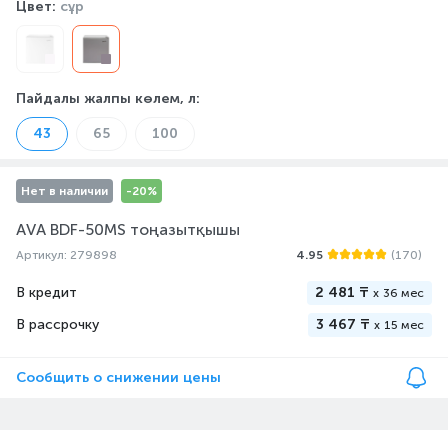
Цвет:
сұр
Пайдалы жалпы көлем, л
:
43
65
100
Нет в наличии
-20%
AVA BDF-50MS тоңазытқышы
Артикул: 279898
4.95
(170)
В кредит
2 481 ₸
x
36 мес
В рассрочку
3 467 ₸
x
15 мес
Сообщить о снижении цены