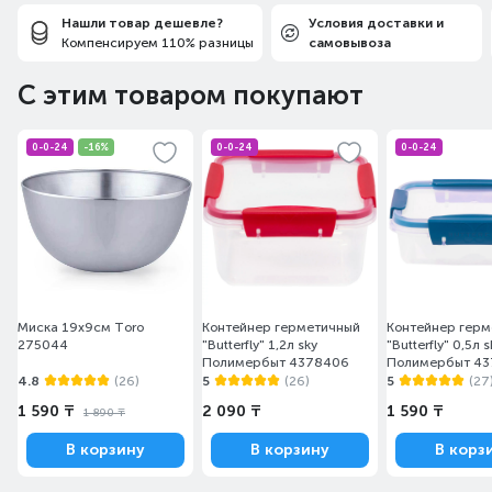
Нашли товар дешевле?
Условия доставки и
Компенсируем 110% разницы
самовывоза
С этим товаром покупают
0-0-24
-16%
0-0-24
0-0-24
Миска 19х9см Toro
Контейнер герметичный
Контейнер герм
275044
"Butterfly" 1,2л sky
"Butterfly" 0,5л s
Полимербыт 4378406
Полимербыт 4
4.8
(26)
5
(26)
5
(27
1 590 ₸
2 090 ₸
1 590 ₸
1 890 ₸
В корзину
В корзину
В корз