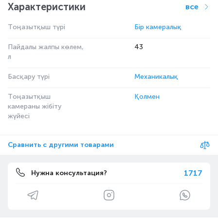
Характеристики
все
Тоңазытқыш түрі
Бір камералық
Пайдалы жалпы көлем,
43
л
Басқару түрі
Механикалық
Тоңазытқыш
Қолмен
камераны жібіту
жүйесі
Сравнить с другими товарами
1717
Нужна консультация?