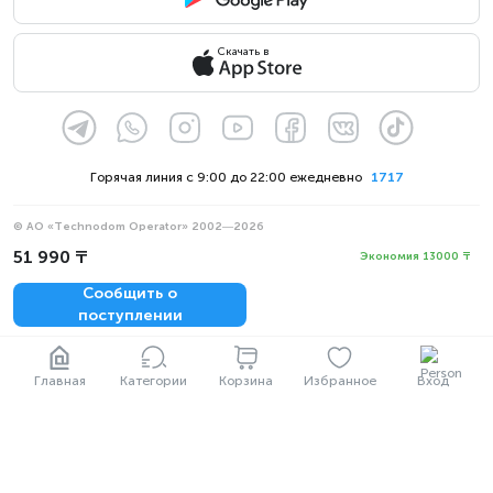
Скачать в
Горячая линия с 9:00 до 22:00 ежедневно
1717
© АО «Technodom Operator» 2002—2026
Мы принимаем:
51 990 ₸
Экономия 13000 ₸
Официальное уведомление
Сообщить о
Политика конфиденциальности
поступлении
Главная
Категории
Корзина
Избранное
Вход