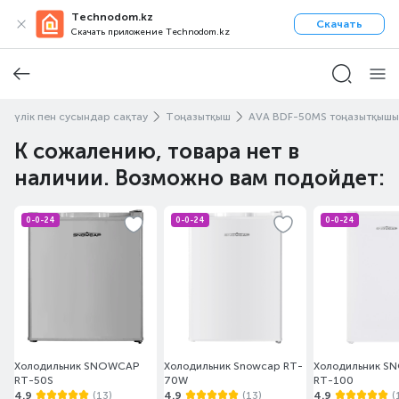
Technodom.kz
Скачать
Скачать приложение Technodom.kz
қ-түлік пен сусындар сақтау
Тоңазытқыш
AVA BDF-50MS тоңазытқышы
К сожалению, товара нет в
наличии. Возможно вам подойдет:
0-0-24
0-0-24
0-0-24
Холодильник SNOWCAP
Холодильник Snowcap RT-
Холодильник S
RT-50S
70W
RT-100
4.9
(13)
4.9
(13)
4.9
(