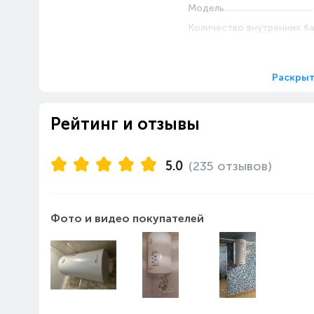
Модель
Количество внутренних б
Потребляемая мощность,
Объём бака, л
Раскрыт
Максимальная температур
°С
Рейтинг и отзывы
Максимальное давление в
Монтаж и габариты
Высота, см
5.0
(235 отзывов)
Ширина, см
Глубина, см
Вес, кг
Фото и видео покупателей
Способ крепления
Установка
Подводка