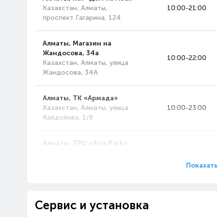
Казахстан, Алматы,
10:00-21:00
проспект Гагарина, 124
Алматы, Магазин на
Жандосова, 34а
10:00-22:00
Казахстан, Алматы, улица
Жандосова, 34А
Алматы, ТК «Армада»
Казахстан, Алматы, улица
10:00-23:00
Кабдолова, 1/8
Алматы, ТРЦ «Asia Park»
Казахстан, Алматы,
10:00-23:00
проспект Райымбека, 514А
Показать
Алматы, ТРЦ «MART»
Казахстан, Алматы, улица
10:00-22:00
Сервис и установка
Рихарда Зорге, 18/4