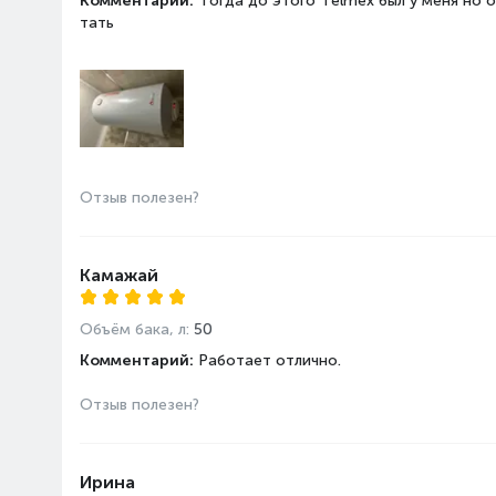
Комментарий:
Тогда до этого Telmex был у меня но
тать
Отзыв полезен?
Камажай
Объём бака, л:
50
Комментарий:
Работает отлично.
Отзыв полезен?
Ирина