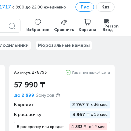
1717
Рус
Қаз
с 9:00 до 22:00 ежедневно
Избранное
Сравнить
Корзина
Вход
лодильники
Морозильные камеры
Артикул: 276793
Гарантия низкой цены
57 990 ₸
до
2 899
бонусов
В кредит
2 767 ₸
x
36 мес
В рассрочку
3 867 ₸
x
15 мес
В рассрочку или кредит
4 833 ₸
x 12 мес