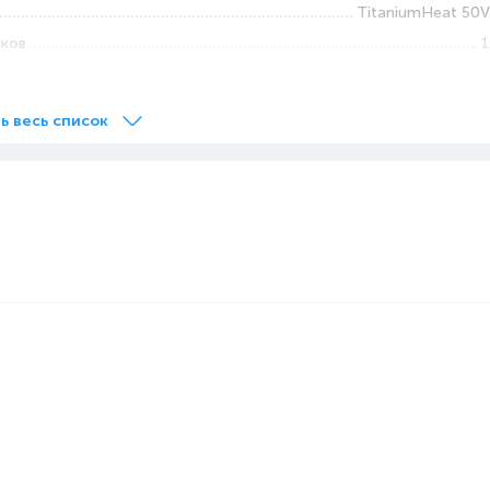
TitaniumHeat 50V
аков
1
 кВт
1.5
50
ь весь список
а нагрева воды,
75
оды, бар
0.7
52.7
44.5
45.9
16.5
Настенный
Вертикальная
Нижняя