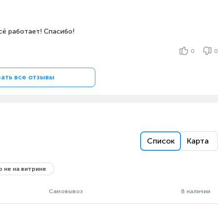
сё работает! Спасибо!
0
0
ать все отзывы
Список
Карта
 не на витрине
Самовывоз
В наличии