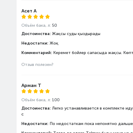
Асет А
Объём бака, л:
50
Достоинства:
Жақсы суды қыздырады
Недостатки:
Жоқ
Комментарий:
Керемет бойлер сапасыда жақсы. Көпт
Отзыв полезен?
Арман Т
Объём бака, л:
100
Достоинства:
Легко устанавливается в комплекте ид
с
Недостатки:
По недостаткам пока непонятно дальше