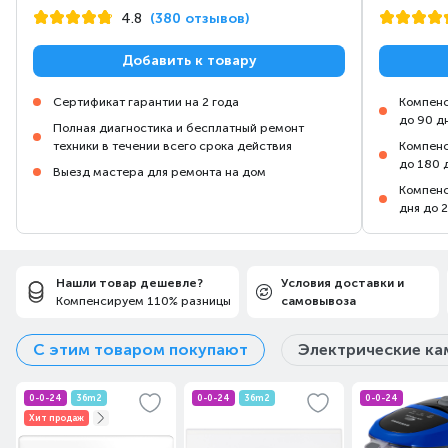
4.8
(380 отзывов)
Добавить к товару
Сертификат гарантии на 2 года
Компенс
до 90 д
Полная диагностика и бесплатный ремонт
техники в течении всего срока действия
Компенс
до 180 
Выезд мастера для ремонта на дом
Компенс
дня до 
Нашли товар дешевле?
Условия доставки и
Компенсируем 110% разницы
самовывоза
С этим товаром покупают
Электрические к
0-0-24
36m2
0-0-24
36m2
0-0-24
Хит продаж