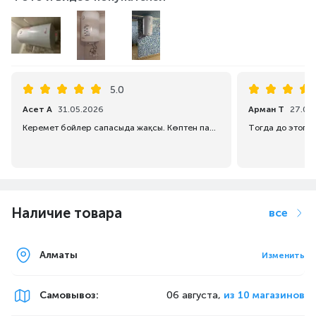
5.0
Асет А
31.05.2026
Арман Т
27.05
Керемет бойлер сапасыда жақсы. Көптен пайдаланып келемін осы фирмасынан бойлерді
Наличие товара
все
Алматы
Изменить
Самовывоз
:
06 августа,
из 10 магазинов