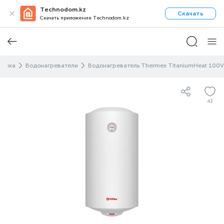
Technodom.kz
Скачать
Скачать приложение Technodom.kz
хника
Водонагреватели
Водонагреватель Thermex TitaniumHeat 100V
43