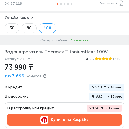
Увеличить
87 119
Объём бака, л
:
50
80
100
Смотрят сейчас:
1 человек
Водонагреватель Thermex TitaniumHeat 100V
Артикул: 276795
4.95
(235)
73 990 ₸
до
3 699
бонусов
В кредит
3 530 ₸
x
36 мес
В рассрочку
4 933 ₸
x
15 мес
В рассрочку или кредит
6 166 ₸
x 12 мес
Купить на
Kaspi.kz