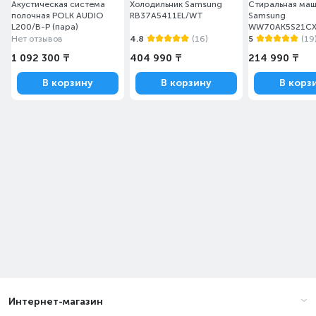
Акустическая система
Холодильник Samsung
Стиральная ма
полочная POLK AUDIO
RB37A5411EL/WT
Samsung
L200/B-P (пара)
WW70AK5S21CX
Нет отзывов
4.8
(16)
5
(19
1 092 300 ₸
404 990 ₸
214 990 ₸
В корзину
В корзину
В корз
Интернет-магазин