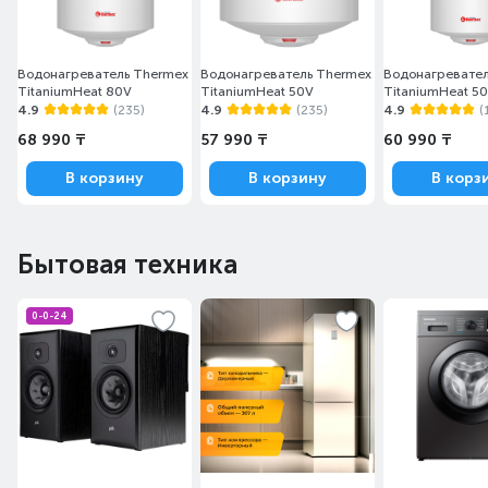
Водонагреватель Thermex
Водонагреватель Thermex
Водонагревател
TitaniumHeat 80V
TitaniumHeat 50V
TitaniumHeat 50
4.9
(235)
4.9
(235)
4.9
(
68 990 ₸
57 990 ₸
60 990 ₸
В корзину
В корзину
В корз
Бытовая техника
0-0-24