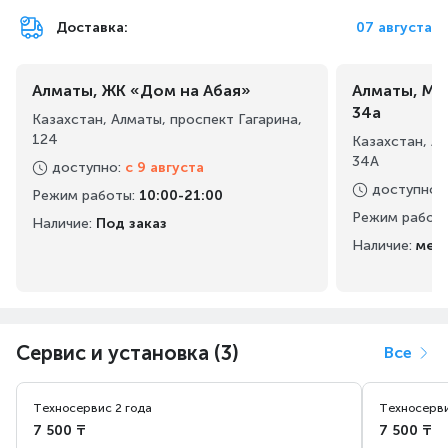
Доставка:
07 августа
Алматы, ЖК «Дом на Абая»
Алматы, Ма
34а
Казахстан, Алматы, проспект Гагарина,
124
Казахстан, А
34А
доступно
:
с 9 августа
доступно
:
Режим работы
:
10:00-21:00
Режим работ
Наличие:
Под заказ
Наличие:
мен
Сервис и установка (3)
Все
Техносервис 2 года
Техносерви
7 500 ₸
7 500 ₸