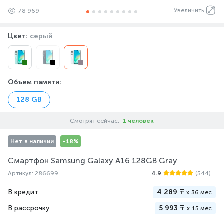
Увеличить
78 969
Цвет:
серый
Объем памяти
:
128 GB
Смотрят сейчас:
1 человек
Нет в наличии
-18%
Смартфон Samsung Galaxy A16 128GB Gray
Артикул: 286699
4.9
(544)
В кредит
4 289 ₸
x
36 мес
В рассрочку
5 993 ₸
x
15 мес