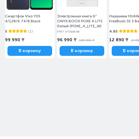
Смартфон Vivo Y05
Электронная книга 6"
Наушники HUAW
4/128/6.74/8 Black
ONYX BOOX POKE 4 LITE
FreeBuds SE 3 B
белый (POKE_4_LITE_W)
5
(1)
Нет отзывов
4.85
99 990 ₸
96 990 ₸
12 890 ₸
109 990 ₸
24 9
В корзину
В корзину
В корз