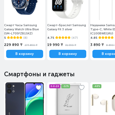
Смарт Часы Samsung
Смарт-браслет Samsung
Наушники Sams
Galaxy Watch Ultra Blue
Galaxy Fit 3 silver
Type-C, White (
(SM-L705FZB1SKZ)
IC100BWEGRU)
5
(8)
4.75
(47)
4.85
229 890 ₸
19 990 ₸
3 890 ₸
274 890 ₸
31 990 ₸
8 890 
В корзину
В корзину
В корз
Смартфоны и гаджеты
0-0-24
-12%
-48%