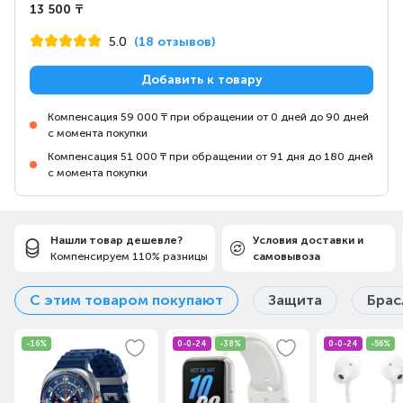
13 500 ₸
5.0
(18 отзывов)
Добавить к товару
Компенсация 59 000 ₸ при обращении от 0 дней до 90 дней
с момента покупки
Компенсация 51 000 ₸ при обращении от 91 дня до 180 дней
с момента покупки
Нашли товар дешевле?
Условия доставки и
Компенсируем 110% разницы
самовывоза
С этим товаром покупают
Защита
Брас
-16%
0-0-24
-38%
0-0-24
-56%