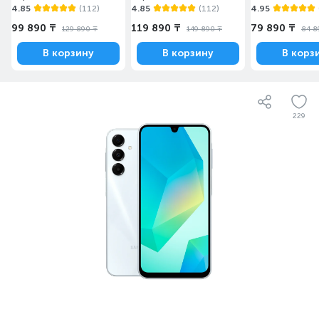
4.85
(112)
4.85
(112)
4.95
99 890 ₸
119 890 ₸
79 890 ₸
129 890 ₸
149 890 ₸
84 8
В корзину
В корзину
В корз
229