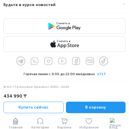
Будьте в курсе новостей
Скачать в
Скачать в
Горячая линия с 9:00 до 22:00 ежедневно
1717
© АО «Technodom Operator» 2002—2026
Мы принимаем:
434 990 ₸
Официальное уведомление
Купить сейчас
В корзину
Политика конфиденциальности
Главная
Категории
Корзина
Избранное
Вход