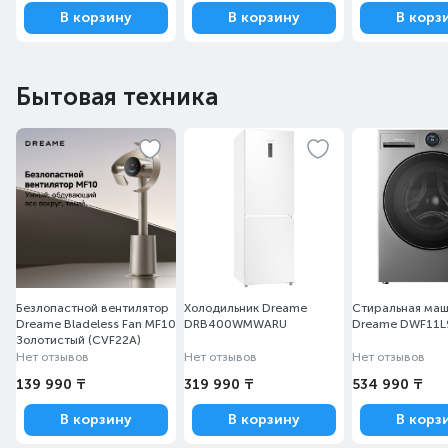
В корзину
В корзину
В корз
Бытовая техника
Безлопастной вентилятор
Холодильник Dreame
Стиральная ма
Dreame Bladeless Fan MF10
DRB400WMWARU
Dreame DWF11
Золотистый (CVF22A)
Нет отзывов
Нет отзывов
Нет отзывов
139 990 ₸
319 990 ₸
534 990 ₸
В корзину
В корзину
В корз