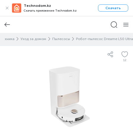
Technodom.kz
Скачать
Скачать приложение Technodom.kz
 техника
Уход за домом
Пылесосы
Робот-пылеcос Dreame L50 Ultra
12