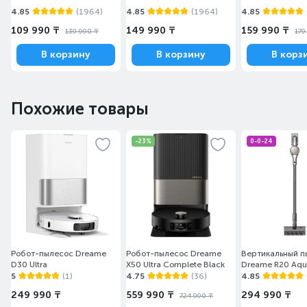
4.85
(1964)
4.85
(1964)
4.85
109 990 ₸
149 990 ₸
159 990 ₸
139 990 ₸
179
В корзину
В корзину
В корз
Похожие товары
-23%
0-0-24
Робот-пылеcос Dreame
Робот-пылесос Dreame
Вертикальный п
D30 Ultra
X50 Ultra Complete Black
Dreame R20 Aq
5
(1)
4.75
(36)
4.85
249 990 ₸
559 990 ₸
294 990 ₸
724 990 ₸