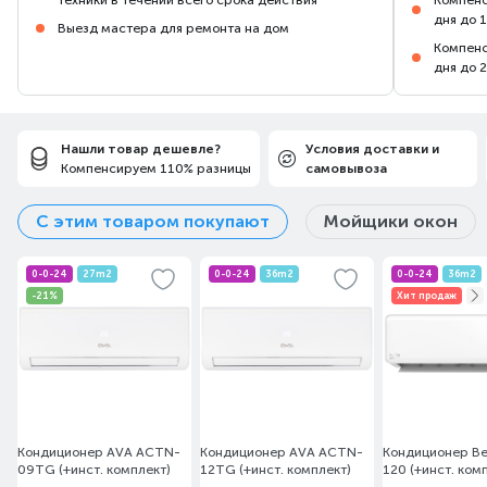
техники в течении всего срока действия
Компенс
дня до 
Выезд мастера для ремонта на дом
Компенс
дня до 
Нашли товар дешевле?
Условия доставки и
Компенсируем 110% разницы
самовывоза
С этим товаром покупают
Мойщики окон
0-0-24
27m2
0-0-24
36m2
0-0-24
36m2
-21%
Хит продаж
Кондиционер AVA ACTN-
Кондиционер AVA ACTN-
Кондиционер Be
09TG (+инст. комплект)
12TG (+инст. комплект)
120 (+инст. ком