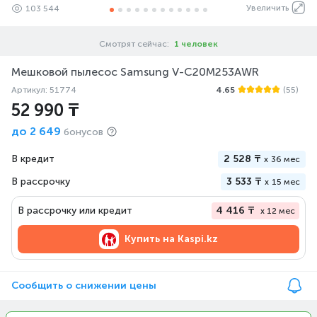
Увеличить
103 544
Смотрят сейчас:
1 человек
Мешковой пылесос Samsung V-C20M253AWR
Артикул: 51774
4.65
(55)
52 990 ₸
до
2 649
бонусов
В кредит
2 528 ₸
x
36 мес
В рассрочку
3 533 ₸
x
15 мес
В рассрочку или кредит
4 416 ₸
x 12 мес
Купить на
Kaspi.kz
Сообщить о снижении цены