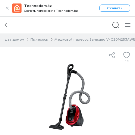
Technodom.kz
Скачать
Скачать приложение Technodom.kz
Уход за домом
Пылесосы
Мешковой пылесос Samsung V-C20M253AWR
58