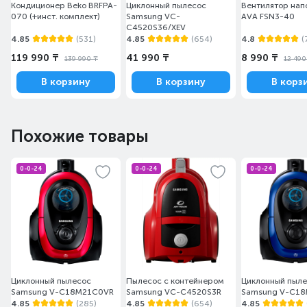
Дышите свободно
Кондиционер Beko BRFPA-
Циклонный пылесос
Вентилятор нап
070 (+инст. комплект)
Samsung VC-
AVA FSN3-40
C4520S36/XEV
Дышите чистым воздухом благодаря
4.85
(531)
4.85
(654)
4.8
(
передовой системе фильтрации аллергенов,
119 990 ₸
41 990 ₸
8 990 ₸
139 990 ₸
12 490
которая с доказанной эффективностью
сводит к минимуму проникновение мелких
В корзину
В корзину
В корз
частиц пыли и аллергенов из пылесоса
обратно в помещение.
Похожие товары
0-0-24
0-0-24
0-0-24
Циклонный пылесос
Пылесос с контейнером
Циклонный пыл
Samsung V-C18M21C0VR
Samsung VC-C4520S3R
Samsung V-C1
4.85
(285)
4.85
(654)
4.85