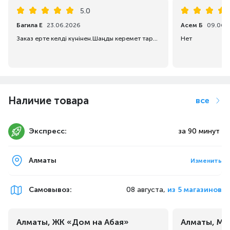
сделать для его очистки — потянуть за
5.0
центральную ручку и просто высыпать
Багила Е
23.06.2026
Асем Б
09.06.
содержимое, а ваши руки при этом останутся
Заказ ерте келді күнінен.Шаңды керемет тартады екен,унады,керемет Алуға кеңес беремін ❤️
Нет
чистыми.
Наличие товара
все
Экспресс:
за 90 минут
Алматы
Изменить
Самовывоз
:
08 августа,
из 5 магазинов
Удобно держать в руках
Алматы, ЖК «Дом на Абая»
Алматы, Ма