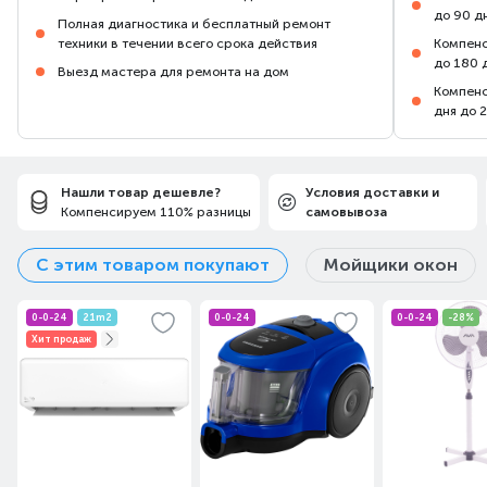
Удобная система хранения
до 90 д
Полная диагностика и бесплатный ремонт
техники в течении всего срока действия
Компенс
Насадка 2 в 1 хранится под ручкой для
до 180 
Выезд мастера для ремонта на дом
переноски, откуда ее легко достать, когда она
Компенс
понадобится для чистки мебели или узких
дня до 
труднодоступных мест.
Нашли товар дешевле?
Условия доставки и
Компенсируем 110% разницы
самовывоза
С этим товаром покупают
Мойщики окон
0-0-24
21m2
0-0-24
0-0-24
-28%
Хит продаж