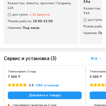
34а
Эргономичная противоскользящая ручка Easy
Казахстан, Алматы, проспект Гагарина,
Grip удобно и прочно лежит в руке. Вы можете
124
Казахстан, А
34А
с легкостью контролировать движение, не
доступно
:
с 11 августа
утомляясь и не рискуя выронить ее из рук. К
доступно
:
Режим работы
:
10:00-21:00
тому же она свободно вращается, так что
Режим работ
Наличие:
Под заказ
шланг не запутается.
Наличие:
Под 
Сервис и установка (3)
Все
Техносервис 2 года
Техносерви
7 500 ₸
5 500 ₸
4.8
(380 отзывов)
Добавить к товару
Сертификат гарантии на 2 года
Компенс