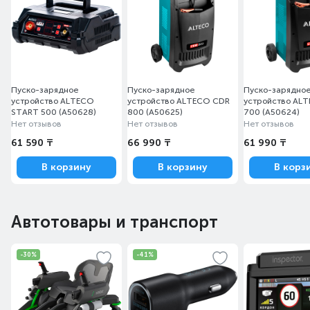
Пуско-зарядное
Пуско-зарядное
Пуско-зарядно
устройство ALTECO
устройство ALTECO CDR
устройство AL
START 500 (A50628)
800 (A50625)
700 (A50624)
Нет отзывов
Нет отзывов
Нет отзывов
61 590 ₸
66 990 ₸
61 990 ₸
В корзину
В корзину
В корз
Автотовары и транспорт
-30%
-41%