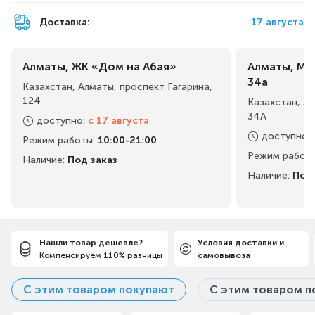
Доставка:
17 августа
Алматы, ЖК «Дом на Абая»
Алматы, Ма
34а
Казахстан, Алматы, проспект Гагарина,
124
Казахстан, А
34А
доступно
:
с 17 августа
доступно
:
Режим работы
:
10:00-21:00
Режим работ
Наличие:
Под заказ
Наличие:
Под 
Нашли товар дешевле?
Условия доставки и
Компенсируем 110% разницы
самовывоза
С этим товаром покупают
С этим товаром п