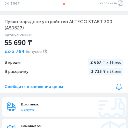
Увеличить
3 567
Пуско-зарядное устройство ALTECO START 300
(A50627)
Артикул: 285536
55 690 ₸
до
2 784
бонусов
В кредит
2 657 ₸
x
36 мес
В рассрочку
3 713 ₸
x
15 мес
Сообщить о снижении цены
Доставка:
17 августа
Самовывоз: