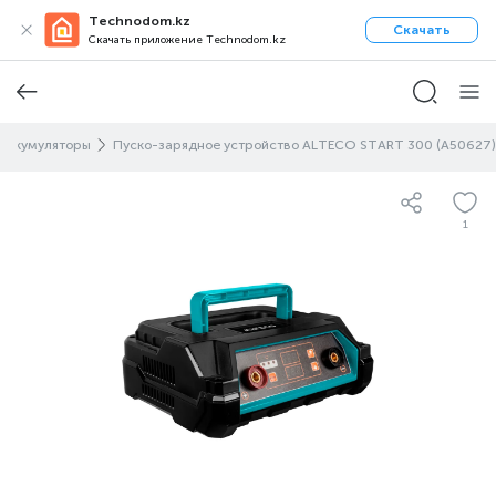
Technodom.kz
Скачать
Скачать приложение Technodom.kz
 аккумуляторы
Пуско-зарядное устройство ALTECO START 300 (A50627)
1