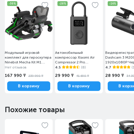
-30%
-28%
-16%
Модульный игровой
Автомобильный
Видеорегистра
комплект для гироскутера
компрессор Xiaomi Air
Dashcam 3 M20
Ninebot Mecha Kit M1
Compressor 2 Pro
1920х1080P Че
Серый
BHR9099GL/MJCQB07PQW,
Нет отзывов
4.5
(8)
4.7
(
0,2–10,3 bar
167 990 ₸
29 990 ₸
28 990 ₸
239 990 ₸
41 690 ₸
34 3
В корзину
В корзину
В корз
Похожие товары