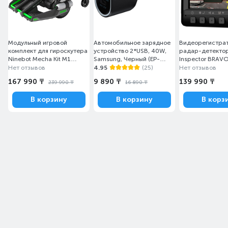
Модульный игровой
Автомобильное зарядное
Видеорегистрат
комплект для гироскутера
устройство 2*USB, 40W,
радар-детекто
Ninebot Mecha Kit M1
Samsung, Черный (EP-
Inspector BRAVO
Серый
L4020NBEGRU)
Нет отзывов
4.95
(25)
Нет отзывов
167 990 ₸
9 890 ₸
139 990 ₸
239 990 ₸
16 890 ₸
В корзину
В корзину
В корз