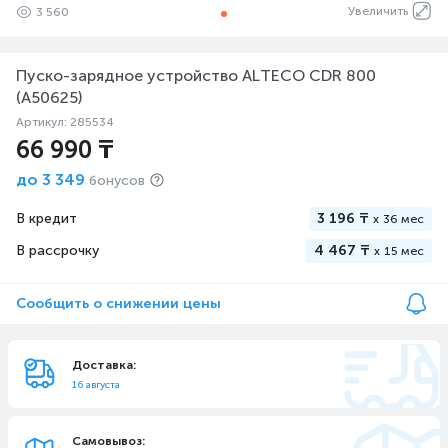
Увеличить
3 560
Пуско-зарядное устройство ALTECO CDR 800
(A50625)
Артикул: 285534
66 990 ₸
до
3 349
бонусов
В кредит
3 196 ₸
x
36 мес
В рассрочку
4 467 ₸
x
15 мес
Сообщить о снижении цены
Доставка:
16 августа
Самовывоз: