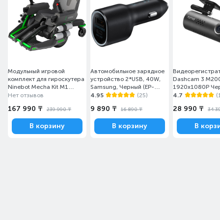
Модульный игровой
Автомобильное зарядное
Видеорегистра
комплект для гироскутера
устройство 2*USB, 40W,
Dashcam 3 M20
Ninebot Mecha Kit M1
Samsung, Черный (EP-
1920х1080P Че
Серый
L4020NBEGRU)
Нет отзывов
4.95
(25)
4.7
(
167 990 ₸
9 890 ₸
28 990 ₸
239 990 ₸
16 890 ₸
34 3
В корзину
В корзину
В корз