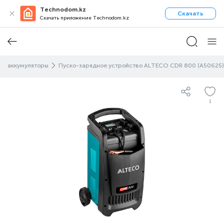
Technodom.kz
Скачать
Скачать приложение Technodom.kz
ые аккумуляторы
Пуско-зарядное устройство ALTECO CDR 800 (A50625)
1