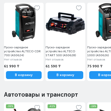
Пуско-зарядное
Пуско-зарядное
Пуско-зарядно
устройство ALTECO CDR
устройство ALTECO
устройство AL
700 (A50624)
START 500 (A50628)
1000 (A50626)
Нет отзывов
Нет отзывов
Нет отзывов
61 990 ₸
61 590 ₸
75 990 ₸
В корзину
В корзину
В корз
Автотовары и транспорт
-30%
-41%
-16%