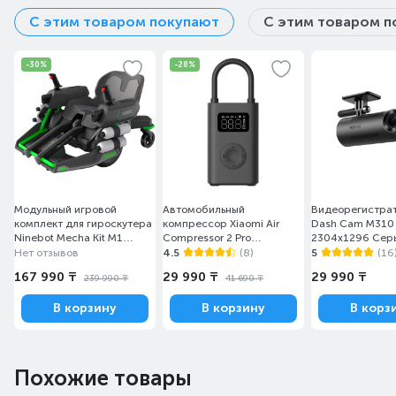
С этим товаром покупают
С этим товаром п
-30%
-28%
Модульный игровой
Автомобильный
Видеорегистра
комплект для гироскутера
компрессор Xiaomi Air
Dash Cam M310
Ninebot Mecha Kit M1
Compressor 2 Pro
2304х1296 Сер
Серый
BHR9099GL/MJCQB07PQW,
Нет отзывов
4.5
(8)
5
(16
0,2–10,3 bar
167 990 ₸
29 990 ₸
29 990 ₸
239 990 ₸
41 690 ₸
В корзину
В корзину
В корз
Похожие товары