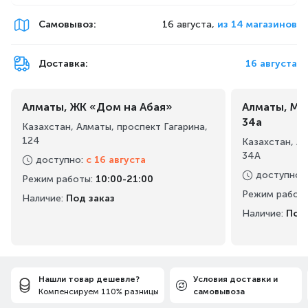
Самовывоз
:
16 августа,
из 14 магазинов
Доставка:
16 августа
Алматы, ЖК «Дом на Абая»
Алматы, Ма
34а
Казахстан, Алматы, проспект Гагарина,
124
Казахстан, А
34А
доступно
:
с 16 августа
доступно
:
Режим работы
:
10:00-21:00
Режим работ
Наличие:
Под заказ
Наличие:
Под 
Нашли товар дешевле?
Условия доставки и
Компенсируем 110% разницы
самовывоза