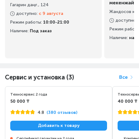
мекенжайы
Гагарин даңғ., 124
Жандосов көш
доступно
:
с 9 августа
доступно
:
Режим работы
:
10:00-21:00
Режим работ
Наличие:
Под заказ
Наличие:
на 
Сервис и установка (3)
Все
Техносервис 2 года
Техносерви
50 000 ₸
40 000 ₸
4.8
(380 отзывов)
Добавить к товару
Сертификат гарантии на 2 года
Компенс