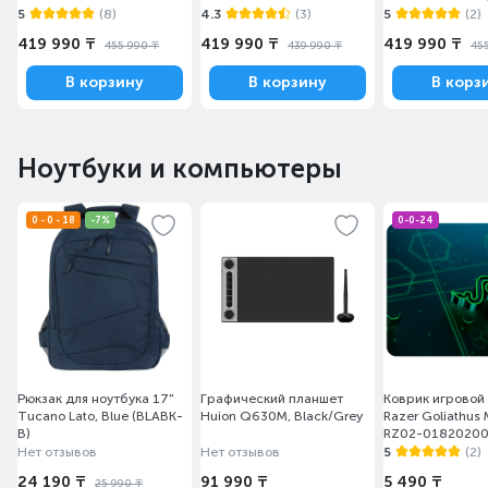
(MitchellG-W5611/DOS)
(MendelG-W5611D/DOS)
(MitchellG-W5
5
(8)
4.3
(3)
5
(2)
Mystic Silver)
419 990 ₸
419 990 ₸
419 990 ₸
455 990 ₸
439 990 ₸
45
В корзину
В корзину
В корз
Ноутбуки и компьютеры
0 - 0 - 18
-7%
0-0-24
Рюкзак для ноутбука 17"
Графический планшет
Коврик игровой
Tucano Lato, Blue (BLABK-
Huion Q630M, Black/Grey
Razer Goliathus 
B)
RZ02-0182020
Нет отзывов
Нет отзывов
5
(2)
24 190 ₸
91 990 ₸
5 490 ₸
25 990 ₸