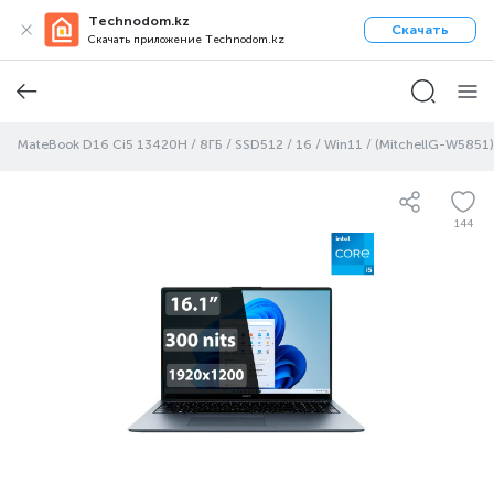
Technodom.kz
Скачать
Скачать приложение Technodom.kz
i MateBook D16 Ci5 13420H / 8ГБ / SSD512 / 16 / Win11 / (MitchellG-W5851)
144