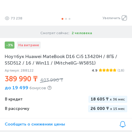
Увеличить
73 238
Смотрят сейчас:
2 человека
-3%
На витрине
Ноутбук Huawei MateBook D16 Ci5 13420H / 8ГБ /
SSD512 / 16 / Win11 / (MitchellG-W5851)
Артикул: 288122
4.9
(18)
389 990 ₸
403 990 ₸
до
19 499
бонусов
В кредит
18 605 ₸
x
36 мес
В рассрочку
26 000 ₸
x
15 мес
Сообщить о снижении цены