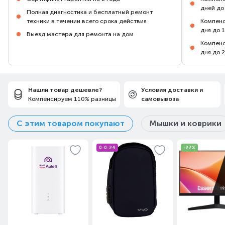
дней до
Полная диагностика и бесплатный ремонт
техники в течении всего срока действия
Компенс
дня до 
Выезд мастера для ремонта на дом
Компенс
дня до 
Нашли товар дешевле?
Условия доставки и
Компенсируем 110% разницы
самовывоза
С этим товаром покупают
Мышки и коврики
0-0-24
-22%