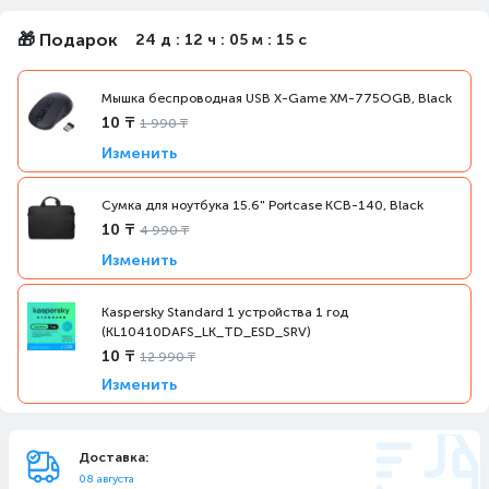
🎁 Подарок
24 д : 12 ч : 05 м : 15 с
Мышка беспроводная USB X-Game XM-775OGB, Black
10 ₸
1 990 ₸
Изменить
Сумка для ноутбука 15.6" Portcase KCB-140, Black
10 ₸
4 990 ₸
Изменить
Kaspersky Standard 1 устройства 1 год
(KL10410DAFS_LK_TD_ESD_SRV)
10 ₸
12 990 ₸
Изменить
Доставка:
08 августа