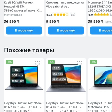
Kcell 5G Wifi Роутер
Спортивная ранец-сумка
Монитор 24" S
Huawei H153-
Vivo satchel bag
LS24F330EAIXCI
381+Стартовый пакет 0
1920x1080 16:9
Kcell Auleti
(HDMI+DP) Black
Нет отзывов
4.15
(18)
4.9
(
36 990 ₸
9 990 ₸
39 990 ₸
50 9
В корзину
В корзину
В корз
Похожие товары
-8%
-5%
-8%
Ноутбук Huawei MateBook
Ноутбук Huawei Matebook
Ноутбук 16'' Hu
D16 / Ci5 13420H / 16ГБ /
D14 Ci5 13420H / 16ГБ /
MateBook D16 (
1000SSD / DOS /
SSD1000 / 14 / DOS /
13420H-16-1-D