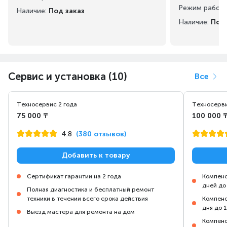
Режим работ
Наличие:
Под заказ
Наличие:
Под 
Сервис и установка (10)
Все
Техносервис 2 года
Техносерви
75 000 ₸
100 000 
4.8
(380 отзывов)
Добавить к товару
Сертификат гарантии на 2 года
Компенс
дней до
Полная диагностика и бесплатный ремонт
техники в течении всего срока действия
Компенс
дня до 
Выезд мастера для ремонта на дом
Компенс