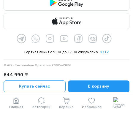
Скачать в
Горячая линия с 9:00 до 22:00 ежедневно
1717
© АО «Technodom Operator» 2002—2026
Мы принимаем:
644 990 ₸
Официальное уведомление
Купить сейчас
В корзину
Политика конфиденциальности
Главная
Категории
Корзина
Избранное
Вход