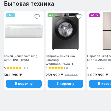
Бытовая техника
27m2
-4%
0-0-24
Кондиционер Samsung
Стиральная машина
Паровой шкаф 
AR60F09C1DWNER
Samsung
DF18CB8600ER
WW80AKAS26AXLT
5
(11)
5
(3)
Нет отзывов
304 990 ₸
239 990 ₸
1 099 990 ₸
249 990 ₸
В корзину
В корзину
В корз