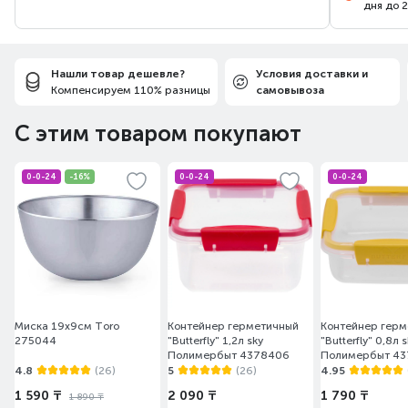
дня до 
Нашли товар дешевле?
Условия доставки и
Компенсируем 110% разницы
самовывоза
С этим товаром покупают
0-0-24
-16%
0-0-24
0-0-24
Миска 19х9см Toro
Контейнер герметичный
Контейнер герм
275044
"Butterfly" 1,2л sky
"Butterfly" 0,8л 
Полимербыт 4378406
Полимербыт 4
4.8
(26)
5
(26)
4.95
1 590 ₸
2 090 ₸
1 790 ₸
1 890 ₸