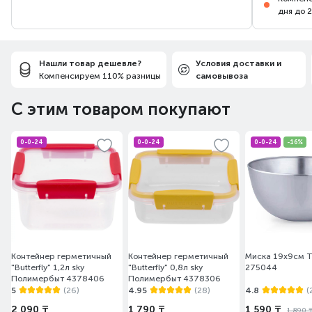
дня до 
Нашли товар дешевле?
Условия доставки и
Компенсируем 110% разницы
самовывоза
С этим товаром покупают
0-0-24
0-0-24
0-0-24
-16%
Контейнер герметичный
Контейнер герметичный
Миска 19х9см T
"Butterfly" 1,2л sky
"Butterfly" 0,8л sky
275044
Полимербыт 4378406
Полимербыт 4378306
5
(26)
4.95
(28)
4.8
(
2 090 ₸
1 790 ₸
1 590 ₸
1 890 