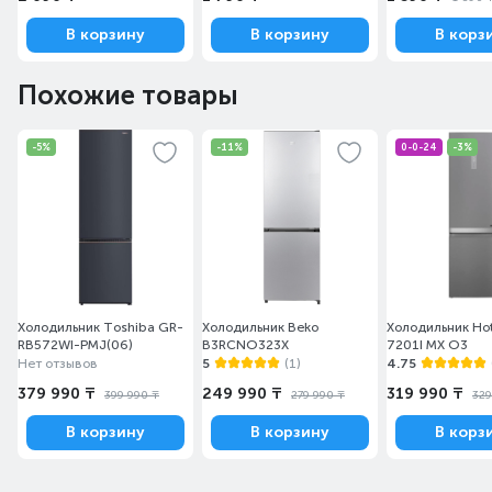
В корзину
В корзину
В корз
Похожие товары
-5%
-11%
0-0-24
-3%
Холодильник Toshiba GR-
Холодильник Beko
Холодильник Ho
RB572WI-PMJ(06)
B3RCNO323X
7201I MX O3
Нет отзывов
5
(1)
4.75
379 990 ₸
249 990 ₸
319 990 ₸
399 990 ₸
279 990 ₸
329
В корзину
В корзину
В корз