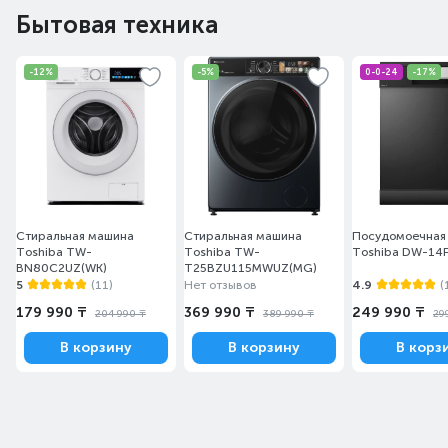
Бытовая техника
-12%
-5%
0-0-24
-17%
Стиральная машина
Стиральная машина
Посудомоечная
Toshiba TW-
Toshiba TW-
Toshiba DW-14F
BN80C2UZ(WK)
T25BZU115MWUZ(MG)
5
(11)
Нет отзывов
4.9
(
179 990 ₸
369 990 ₸
249 990 ₸
204 990 ₸
389 990 ₸
29
В корзину
В корзину
В корз