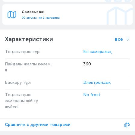
Самовывоз:
09 августа,
из 1 магазина
Характеристики
все
Тоңазытқыш түрі
Екі камералық
Пайдалы жалпы көлем,
360
л
Басқару түрі
Электрондық
Тоңазытқыш
No frost
камераны жібіту
жүйесі
Сравнить с другими товарами