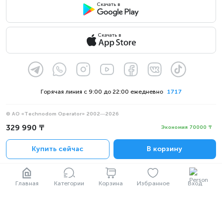
Скачать в
Скачать в
Горячая линия с 9:00 до 22:00 ежедневно
1717
© АО «Technodom Operator» 2002—2026
Мы принимаем:
329 990 ₸
Экономия 70000 ₸
Официальное уведомление
Купить сейчас
В корзину
Политика конфиденциальности
Главная
Категории
Корзина
Избранное
Вход