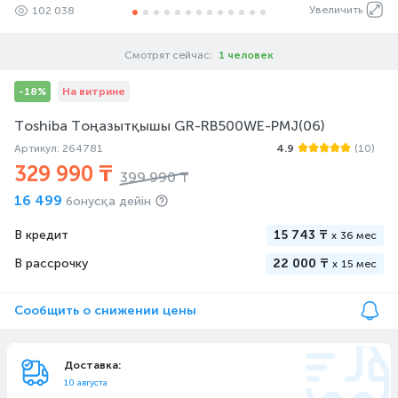
Увеличить
102 038
Смотрят сейчас:
1 человек
-18%
На витрине
Toshiba Тоңазытқышы GR-RB500WE-PMJ(06)
Артикул: 264781
4.9
(10)
329 990 ₸
399 990 ₸
16 499
бонусқа дейін
В кредит
15 743 ₸
x
36 мес
В рассрочку
22 000 ₸
x
15 мес
Сообщить о снижении цены
Доставка:
10 августа