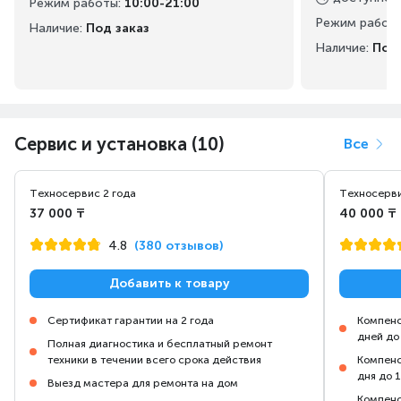
Режим работы
:
10:00-21:00
Режим работ
Наличие:
Под заказ
Наличие:
Под 
Сервис и установка (10)
Все
Техносервис 2 года
Техносерви
37 000 ₸
40 000 ₸
4.8
(380 отзывов)
Добавить к товару
Сертификат гарантии на 2 года
Компенс
дней до
Полная диагностика и бесплатный ремонт
техники в течении всего срока действия
Компенс
дня до 
Выезд мастера для ремонта на дом
Компенс