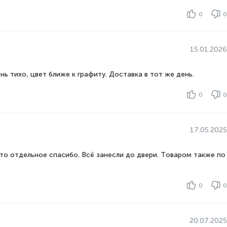
0
0
от 185 до 199 см
от 60 до 69 см
от 55 до 59 см
15.01.2026
от 300 до 399 л
ь тихо, цвет ближе к графиту. Доставка в тот же день.
ьной камеры
от 100 до 249 л
ьной камеры
от 100 до 199 л
0
0
17.05.2025
то отдельное спасибо. Всё занесли до двери. Товаром также по
0
0
20.07.2025