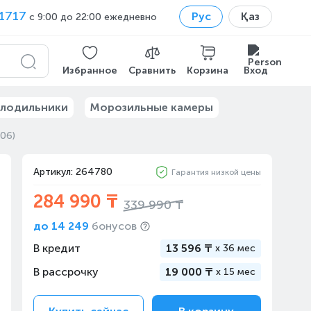
1717
Рус
Қаз
с 9:00 до 22:00 ежедневно
Избранное
Сравнить
Корзина
Вход
лодильники
Морозильные камеры
06)
Артикул: 264780
Гарантия низкой цены
284 990 ₸
339 990 ₸
до
14 249
бонусов
В кредит
13 596 ₸
x
36 мес
В рассрочку
19 000 ₸
x
15 мес