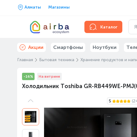
Алматы
Магазины
Каталог
Акции
Смартфоны
Ноутбуки
Тел
Главная
Бытовая техника
Хранение продуктов и нап
-16%
На витрине
Холодильник Toshiba GR-RB449WE-PMJ(
5
(2