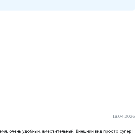
Система многопоточного охлаждения Multi Air Flow,
Система MultiFlow, Специальное отделения
FreshZone, Система Total No Frost
Да
185.8
59.5
66
71
3
Закаленное стекло
ной камеры,
216
18.04.2026
No Frost
мя, очень удобный, вместительный. Внешний вид просто супер!