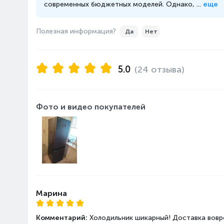
современных бюджетных моделей. Однако, ...
еще
Дополнительные
Особенности
Полезная информация?
Да
Нет
характеристики
Зона свежести
5.0
(24 отзыва)
Габариты
Высота, см
Ширина, см
Фото и видео покупателей
Глубина, см
Вес, кг
Холодильная камера
Количество полок
Материал полок
Полезный объем холодиль
л
Марина
Система размораживания
холодильной камеры
Комментарий:
Холодильник шикарный! Доставка вовре