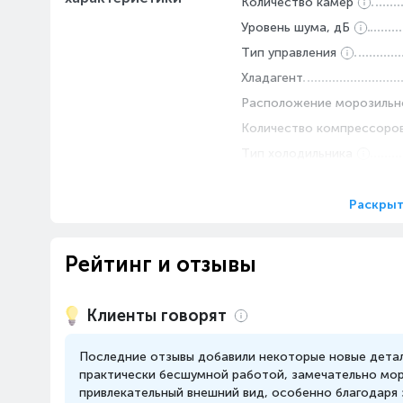
Количество камер
Уровень шума, дБ
Тип управления
Хладагент
Расположение морозильн
Количество компрессоро
Тип холодильника
Тип компрессора
Общее количество ящико
Раскрыт
Полезный общий объем, л
Сигнал открытой двери
Рейтинг и отзывы
Перенавешиваемые двери
Светодиодное освещени
Клиенты говорят
Класс энергоэффективно
Годовой расход электроэн
Последние отзывы добавили некоторые новые детал
год
практически бесшумной работой, замечательно мор
привлекательный внешний вид, особенно благодаря 
Климатический класс хол