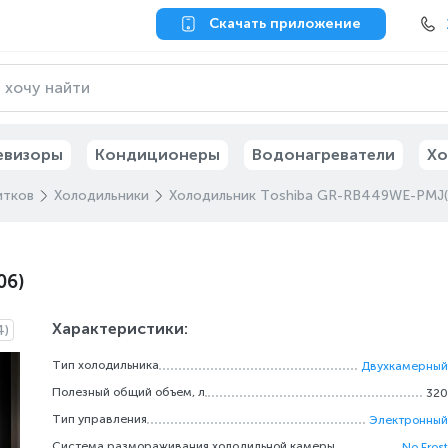
Скачать приложение
евизоры
Кондиционеры
Водонагреватели
Хо
итков
Холодильники
Холодильник Toshiba GR-RB449WE-PMJ(
06)
Характеристики:
4)
Тип холодильника
Двухкамерный
Полезный общий объем, л
320
Тип управления
Электронный
Система размораживания холодильной камеры
No Frost