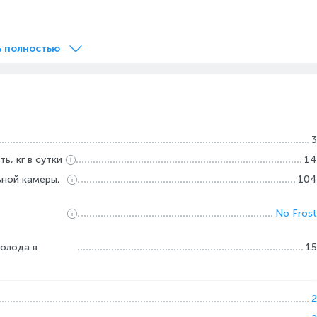
ь полностью
3
, кг в cутки
14
ной камеры,
104
No Frost
олода в
15
2