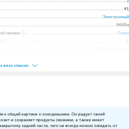
2
41
Электронный
R600a
ой камеры
Снизу
в
1
Двухкамерный
Инверторный
в
5
ь весь список
320
Да
Да
е
Да
сти
A++
ергии, кВт/
248
и к общей картине о холодильнике. Он радует своей
озит и сохраняет продукты свежими, а также имеет
закрытому задней части, чего не всегда можно ожидать от
одильника
SN-T (от +10 °С до +43°С)