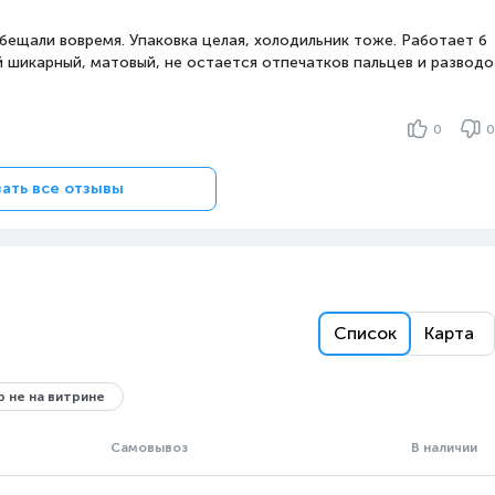
бещали вовремя. Упаковка целая, холодильник тоже. Работает б
 шикарный, матовый, не остается отпечатков пальцев и разводо
0
0
ать все отзывы
Список
Карта
 не на витрине
Самовывоз
В наличии