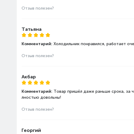
Отзыв полезен?
Группа габаритов -
Высота
холодильники
Глубина
Ширина
Татьяна
Общий полезный объем
Комментарий:
Холодильник понравился, работает очен
Полезный объем холодил
Полезный объем морозил
Отзыв полезен?
Акбар
Комментарий:
Товар пришёл даже раньше срока, за ч
лностью довольны!
Отзыв полезен?
Георгий