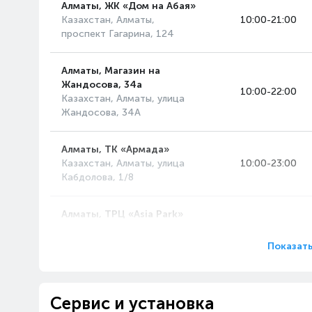
Алматы, ЖК «Дом на Абая»
Казахстан, Алматы,
10:00-21:00
проспект Гагарина, 124
Алматы, Магазин на
Жандосова, 34а
10:00-22:00
Казахстан, Алматы, улица
Жандосова, 34А
Алматы, ТК «Армада»
Казахстан, Алматы, улица
10:00-23:00
Кабдолова, 1/8
Алматы, ТРЦ «Asia Park»
Казахстан, Алматы,
10:00-23:00
проспект Райымбека, 514А
Показать
Алматы, ТРЦ «MART»
Казахстан, Алматы, улица
10:00-22:00
Сервис и установка
Рихарда Зорге, 18/4