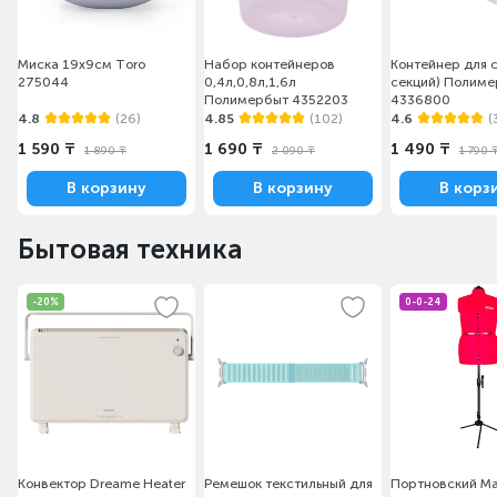
Миска 19х9см Toro
Набор контейнеров
Контейнер для с
275044
0,4л,0,8л,1,6л
секций) Полим
Полимербыт 4352203
4336800
4.8
(26)
4.85
(102)
4.6
(
1 590 ₸
1 690 ₸
1 490 ₸
1 890 ₸
2 090 ₸
1 790 
В корзину
В корзину
В корз
Бытовая техника
-20%
0-0-24
Конвектор Dreame Heater
Ремешок текстильный для
Портновский М