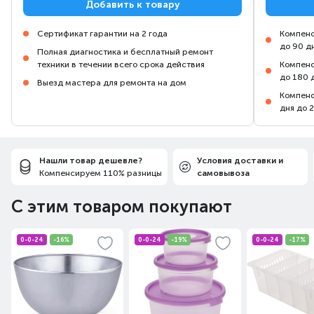
Добавить к товару
Сертификат гарантии на 2 года
Компенс
до 90 д
Полная диагностика и бесплатный ремонт
техники в течении всего срока действия
Компенс
до 180 
Выезд мастера для ремонта на дом
Компенс
дня до 
Нашли товар дешевле?
Условия доставки и
Компенсируем 110% разницы
самовывоза
С этим товаром покупают
0-0-24
-16%
0-0-24
-19%
0-0-24
-17%