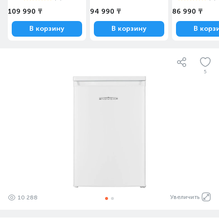
109 990 ₸
94 990 ₸
86 990 ₸
В корзину
В корзину
В корз
5
Увеличить
10 288