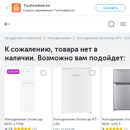
Technodom.kz
Скачать
Скачать приложение Technodom.kz
е продуктов и напитков
Холодильники
Холодильник Snowcap RTL-125
К сожалению, товара нет в
наличии. Возможно вам подойдет:
0-0-24
Холодильник Snowcap
Холодильник Snowcap RT-
Холодильник S
RDD-170W
120
RDD-100 S
4.75
(4)
Нет отзывов
5
(1)