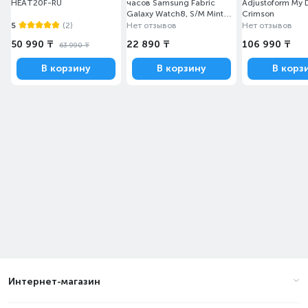
HEAT20F-RU
часов Samsung Fabric
Adjustoform My 
Galaxy Watch8, S/M Mint
Crimson
(ET-SVL32SMEGRU)
5
(2)
Нет отзывов
Нет отзывов
50 990 ₸
22 890 ₸
106 990 ₸
63 990 ₸
В корзину
В корзину
В корз
Интернет-магазин