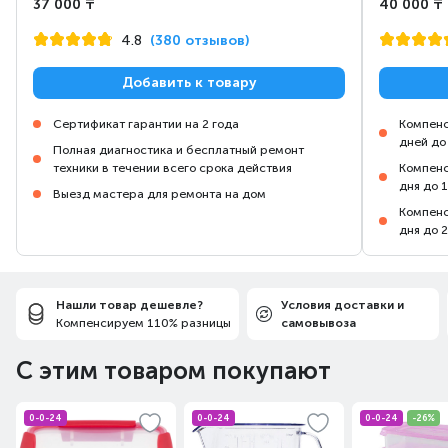
37 000 ₸
40 000 ₸
4.8
(380 отзывов)
Добавить к товару
Сертификат гарантии на 2 года
Компенс
дней до
Полная диагностика и бесплатный ремонт
техники в течении всего срока действия
Компенс
дня до 
Выезд мастера для ремонта на дом
Компенс
дня до 
Нашли товар дешевле?
Условия доставки и
Компенсируем 110% разницы
самовывоза
С этим товаром покупают
0-0-24
0-0-24
0-0-24
-26%