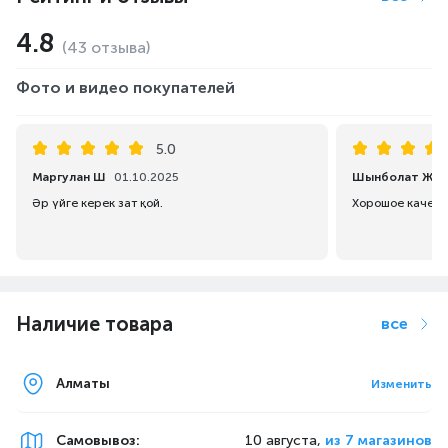
4.8
(43 отзыва)
Фото и видео покупателей
5.0
Маргулан Ш
01.10.2025
Шынболат Ж
0
Әр үйге керек зат қой.
Хорошое качест
Наличие товара
все
Алматы
Изменить
Самовывоз
:
10 августа,
из 7 магазинов