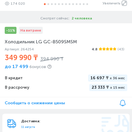
Увеличить
174 020
Смотрят сейчас:
2 человека
-11%
На витрине
Холодильник LG GC-B509SMSM
Артикул: 264254
4.8
(43)
349 990 ₸
394 990 ₸
до
17 499
бонусов
В кредит
16 697 ₸
x
36 мес
В рассрочку
23 333 ₸
x
15 мес
Сообщить о снижении цены
Доставка:
11 августа