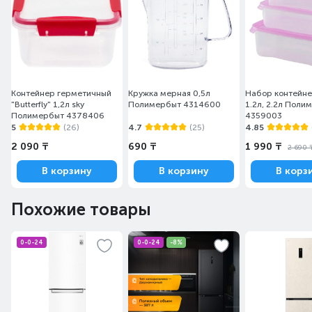
Контейнер герметичный
Кружка мерная 0,5л
Набор контейне
"Butterfly" 1,2л sky
Полимербыт 4314600
1.2л, 2.2л Поли
Полимербыт 4378406
4359003
5
(26)
4.7
(25)
4.85
2 090 ₸
690 ₸
1 990 ₸
2 690 
В корзину
В корзину
В корз
Похожие товары
0-0-24
0-0-24
-8%