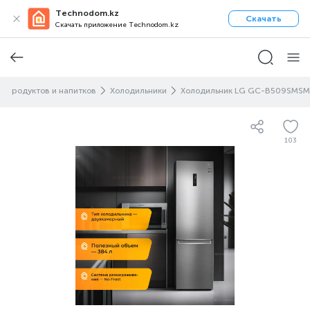
Technodom.kz
Скачать
Скачать приложение Technodom.kz
е продуктов и напитков
Холодильники
Холодильник LG GC-B509SMSM
103