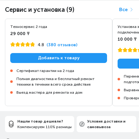
Сервис и установка (9)
Все
Техносервис 2 года
Установка 
подключени
29 000 ₸
10 000 ₸
4.8
(380 отзывов)
Добавить к товару
Сертификат гарантии на 2 года
Перемещ
Полная диагностика и бесплатный ремонт
подгото
техники в течении всего срока действия
Выравни
Выезд мастера для ремонта на дом
Проверк
Нашли товар дешевле?
Условия доставки и
Компенсируем 110% разницы
самовывоза