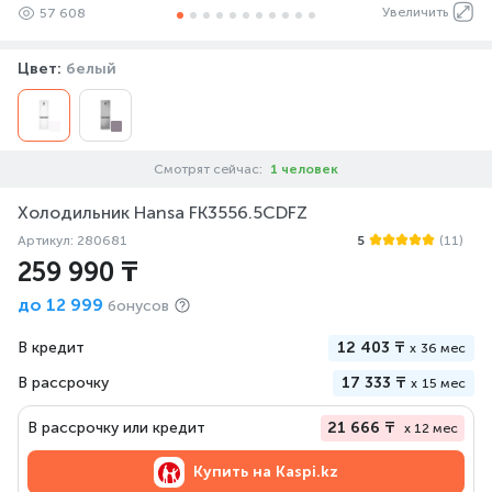
Увеличить
57 608
Цвет:
белый
Смотрят сейчас:
1 человек
Холодильник Hansa FK3556.5CDFZ
Артикул: 280681
5
(11)
259 990 ₸
до
12 999
бонусов
В кредит
12 403 ₸
x
36 мес
В рассрочку
17 333 ₸
x
15 мес
В рассрочку или кредит
21 666 ₸
x 12 мес
Купить на
Kaspi.kz