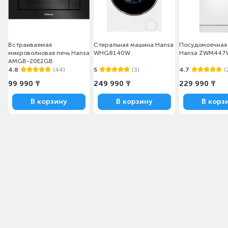
Встраиваемая
Стиральная машина Hansa
Посудомоечная
микроволновая печь Hansa
WHG8140W
Hansa ZWM447
AMGB-20E2GB
4.8
(44)
5
(3)
4.7
(
99 990 ₸
249 990 ₸
229 990 ₸
В корзину
В корзину
В корз