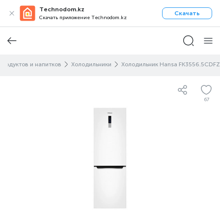
Technodom.kz
Скачать
Скачать приложение Technodom.kz
продуктов и напитков
Холодильники
Холодильник Hansa FK3556.5CDFZ
67