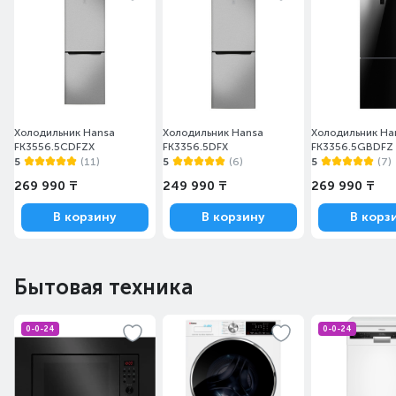
Холодильник Hansa
Холодильник Hansa
Холодильник Ha
FK3556.5CDFZX
FK3356.5DFX
FK3356.5GBDFZ
5
(11)
5
(6)
5
(7)
269 990 ₸
249 990 ₸
269 990 ₸
В корзину
В корзину
В корз
Бытовая техника
0-0-24
0-0-24