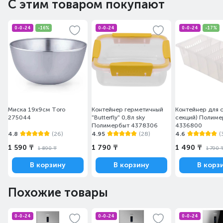
С этим товаром покупают
0-0-24
-16%
0-0-24
0-0-24
-17%
Миска 19х9см Toro
Контейнер герметичный
Контейнер для с
275044
"Butterfly" 0,8л sky
секций) Полим
Полимербыт 4378306
4336800
4.8
(26)
4.95
(28)
4.6
(
1 590 ₸
1 790 ₸
1 490 ₸
1 890 ₸
1 790 
В корзину
В корзину
В корз
Похожие товары
0-0-24
0-0-24
0-0-24