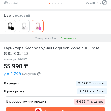
Увеличить
29 335
Цвет:
розовый
Смотрят сейчас:
1 человек
Гарнитура беспроводная Logitech Zone 300, Rose
(981-001412)
Артикул: 280971
55 990 ₸
до
2 799
бонусов
В кредит
2 672 ₸
x
36 мес
В рассрочку
3 733 ₸
x
15 мес
В рассрочку или кредит
4 666 ₸
x 12 мес