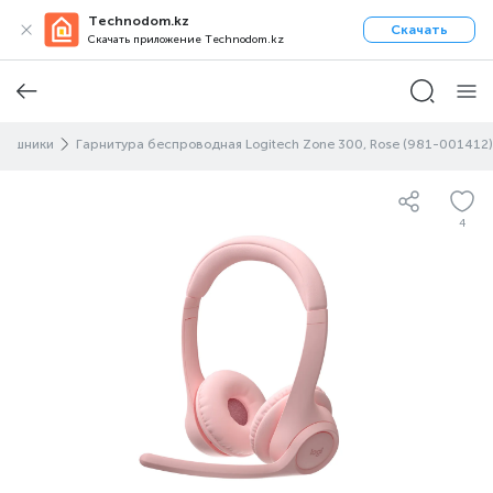
Technodom.kz
Скачать
Скачать приложение Technodom.kz
наушники
Гарнитура беспроводная Logitech Zone 300, Rose (981-001412)
4