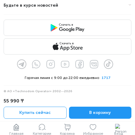
Будьте в курсе новостей
Скачать в
Скачать в
Горячая линия с 9:00 до 22:00 ежедневно
1717
© АО «Technodom Operator» 2002—2026
Мы принимаем:
55 990 ₸
Официальное уведомление
Купить сейчас
В корзину
Политика конфиденциальности
Главная
Категории
Корзина
Избранное
Вход