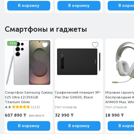
В корзину
В корзину
В корз
Смартфоны и гаджеты
-32%
Смартфон Samsung Galaxy
Графический планшет XP-
Игровая гарнит
S25 Ultra 12/256GB
Pen Star G960S, Black
беспроводная A
Titanium Silver
AHM09 Max, Whi
(AHM09/MAX/G
4.9
(112)
Нет отзывов
Нет отзывов
607 890 ₸
32 990 ₸
18 990 ₸
899 890 ₸
В корзину
В корзину
В корз