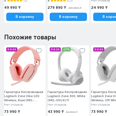
(981-001524)
5
(2)
5
(13)
Нет отзывов
49 990 ₸
279 890 ₸
24 990 ₸
299 890 ₸
В корзину
В корзину
В корз
Похожие товары
0-0-24
0-0-24
-17%
0-0-24
Гарнитура беспроводная
Гарнитура беспроводная
Гарнитура бес
Logitech Zone Vibe 100
Logitech Zone 300, White
Logitech Zone V
Wireless, Rose (981-
(981-001417)
Wireless, Off Wh
001224)
001219)
Нет отзывов
Нет отзывов
Нет отзывов
73 990 ₸
43 990 ₸
73 990 ₸
52 990 ₸