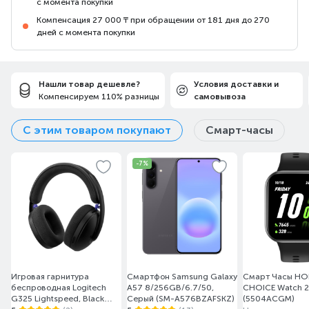
с момента покупки
Компенсация 27 000 ₸ при обращении от 181 дня до 270
дней с момента покупки
Нашли товар дешевле?
Условия доставки и
Компенсируем 110% разницы
самовывоза
С этим товаром покупают
Смарт-часы
-7%
Игровая гарнитура
Смартфон Samsung Galaxy
Смарт Часы H
беспроводная Logitech
A57 8/256GB/6.7/50,
CHOICE Watch 2i
G325 Lightspeed, Black
Серый (SM-A576BZAFSKZ)
(5504ACGM)