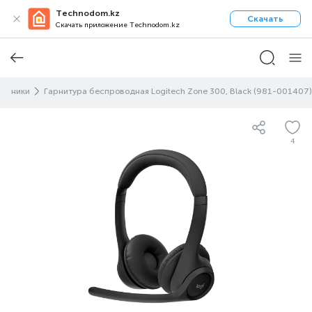
Technodom.kz
Скачать
Скачать приложение Technodom.kz
аушники
Гарнитура беспроводная Logitech Zone 300, Black (981-001407)
4