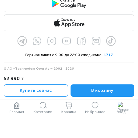
Скачать в
Скачать в
Горячая линия с 9:00 до 22:00 ежедневно
1717
© АО «Technodom Operator» 2002—2026
Мы принимаем:
52 990 ₸
Официальное уведомление
Купить сейчас
В корзину
Политика конфиденциальности
Главная
Категории
Корзина
Избранное
Вход