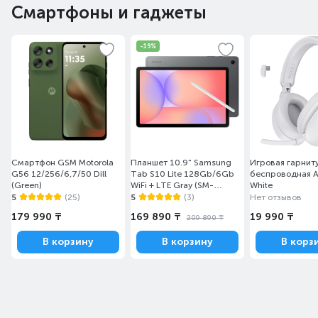
Смартфоны и гаджеты
-19%
Смартфон GSM Motorola
Планшет 10.9" Samsung
Игровая гарнит
G56 12/256/6,7/50 Dill
Tab S10 Lite 128Gb/6Gb
беспроводная A
(Green)
WiFi + LTE Gray (SM-
White
X406BZAASKZ)
5
(25)
5
(3)
Нет отзывов
179 990 ₸
169 890 ₸
19 990 ₸
209 890 ₸
В корзину
В корзину
В корз