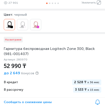
Увеличить
27 901
Цвет:
черный
На витрине
Гарнитура беспроводная Logitech Zone 300, Black
(981-001407)
Артикул: 280970
52 990 ₸
до
2 649
бонусов
В кредит
2 528 ₸
x
36 мес
В рассрочку
3 533 ₸
x
15 мес
Сообщить о снижении цены