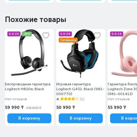
Похожие товары
0-0-24
-60%
0-0-24
0-0-24
Суперцена
Беспроводная гарнитура
Игровая гарнитура
Гарнитура бес
Logitech H820e, Black
Logitech G432, Black (981-
Logitech Zone 3
000770)
(981-001412)
Нет отзывов
4
(1)
Нет отзывов
59 990 ₸
50 990 ₸
55 990 ₸
149 990 ₸
В корзину
В корзину
В корз