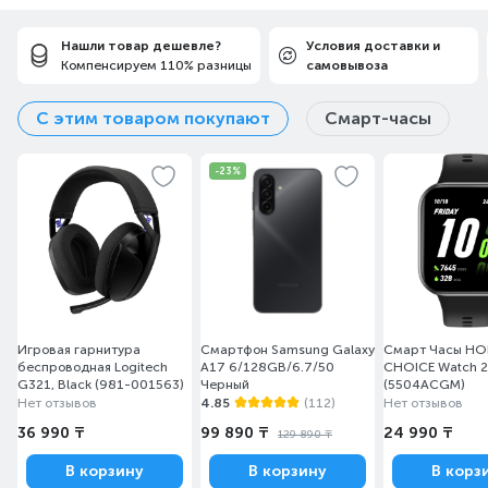
Нашли товар дешевле?
Условия доставки и
Компенсируем 110% разницы
самовывоза
С этим товаром покупают
Смарт-часы
-23%
Игровая гарнитура
Смартфон Samsung Galaxy
Смарт Часы H
беспроводная Logitech
A17 6/128GB/6.7/50
CHOICE Watch 2i
G321, Black (981-001563)
Черный
(5504ACGM)
Нет отзывов
4.85
(112)
Нет отзывов
36 990 ₸
99 890 ₸
24 990 ₸
129 890 ₸
В корзину
В корзину
В корз