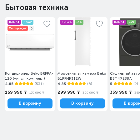
Бытовая техника
0-0-24
36m2
0-0-24
-3%
0-0-24
-3%
Хит продаж
Кондиционер Beko BRFPA-
Морозильная камера Beko
Сушильный авто
120 (+инст. комплект)
B1RFNK312W
B3T47239A
4.85
(531)
4.85
(8)
5
(2)
159 990 ₸
299 990 ₸
339 990 ₸
179 990 ₸
309 990 ₸
349
В корзину
В корзину
В корз