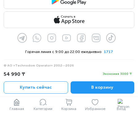
Скачать в
Горячая линия с 9:00 до 22:00 ежедневно
1717
© АО «Technodom Operator» 2002—2026
Мы принимаем:
54 990 ₸
Экономия 3000 ₸
Официальное уведомление
Купить сейчас
В корзину
Политика конфиденциальности
Главная
Категории
Корзина
Избранное
Вход