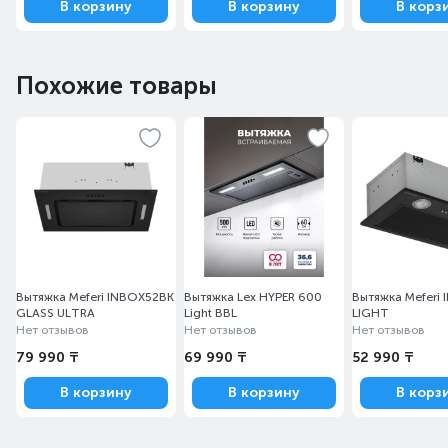
В корзину
В корзину
В корз
Похожие товары
Вытяжка Meferi INBOX52BK
Вытяжка Lex HYPER 600
Вытяжка Meferi
GLASS ULTRA
Light BBL
LIGHT
Нет отзывов
Нет отзывов
Нет отзывов
79 990 ₸
69 990 ₸
52 990 ₸
В корзину
В корзину
В корз