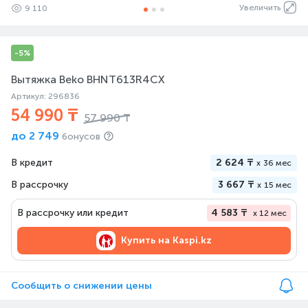
Увеличить
9 110
-5%
Вытяжка Beko BHNT613R4CX
Артикул: 296836
54 990 ₸
57 990 ₸
до
2 749
бонусов
В кредит
2 624 ₸
x
36 мес
В рассрочку
3 667 ₸
x
15 мес
В рассрочку или кредит
4 583 ₸
x 12 мес
Купить на
Kaspi.kz
Сообщить о снижении цены