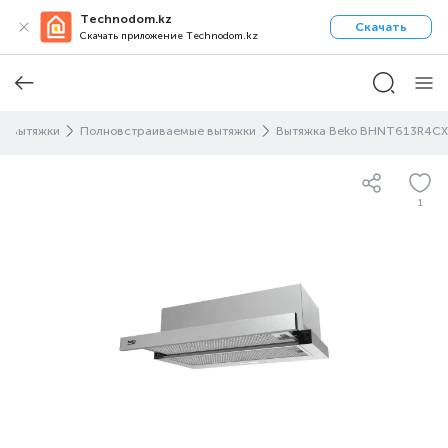
Technodom.kz
Скачать
Скачать приложение Technodom.kz
е вытяжки
Полновстраиваемые вытяжки
Вытяжка Beko BHNT613R4CX
1