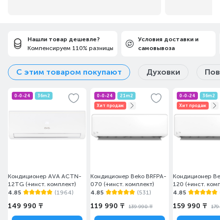
Нашли товар дешевле?
Условия доставки и
Компенсируем 110% разницы
самовывоза
С этим товаром покупают
Духовки
Пов
0-0-24
36m2
0-0-24
21m2
0-0-24
36m2
Хит продаж
Хит продаж
Кондиционер AVA ACTN-
Кондиционер Beko BRFPA-
Кондиционер Be
12TG (+инст. комплект)
070 (+инст. комплект)
120 (+инст. ком
4.85
(1964)
4.85
(531)
4.85
149 990 ₸
119 990 ₸
159 990 ₸
139 990 ₸
179