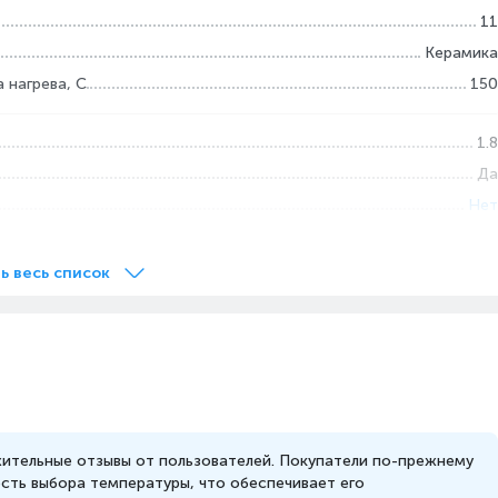
11
Керамика
 нагрева, С
150
1.8
Да
Нет
Нет
Да
ь весь список
Да
Да
пературы
Нет
ительные отзывы от пользователей. Покупатели по-прежнему
ть выбора температуры, что обеспечивает его