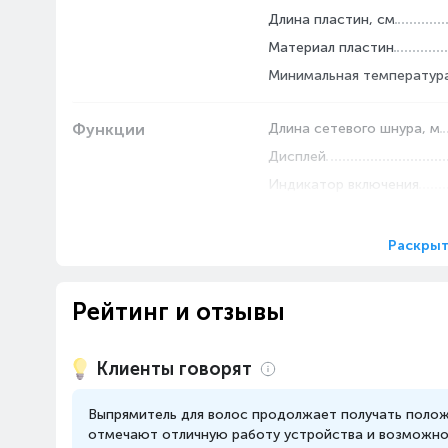
Длина пластин, см
Материал пластин
Минимальная температура
Функции
Длина сетевого шнура, м
Дисплей
Индикатор включения
Ионизация
Автоотключение
Раскрыт
Блокировка пластин
Вращение шнура 360°
Рейтинг и отзывы
Индикация заданной тем
Клиенты говорят
Выпрямитель для волос продолжает получать полож
отмечают отличную работу устройства и возможнос