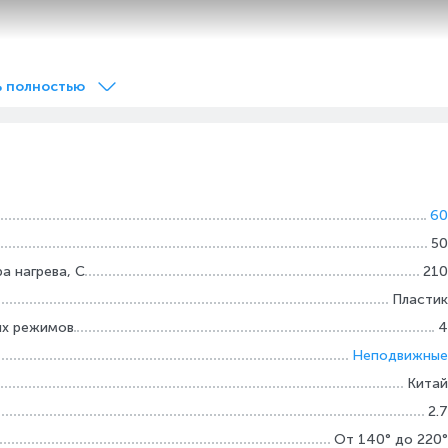
ь полностью
60
50
а нагрева, С
210
Пластик
ых режимов
4
Неподвижные
Китай
2.7
От 140° до 220°