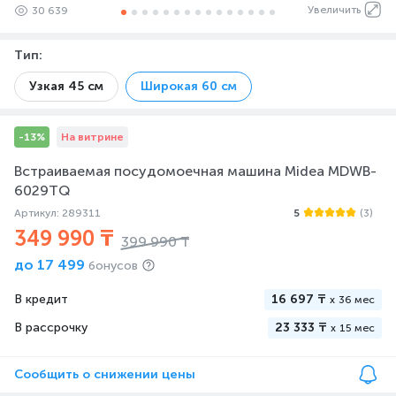
Увеличить
30 639
Тип
:
Узкая 45 см
Широкая 60 см
-13%
На витрине
Встраиваемая посудомоечная машина Midea MDWB-
6029TQ
Артикул: 289311
5
(3)
349 990 ₸
399 990 ₸
до
17 499
бонусов
В кредит
16 697 ₸
x
36 мес
В рассрочку
23 333 ₸
x
15 мес
Сообщить о снижении цены