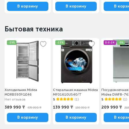
В корзину
В корзину
В корз
Бытовая техника
-19%
-13%
0-0-24
-5%
Холодильник Midea
Стиральная машина Midea
Посудомоечная
MDRB593FGE46
MF01610US40/T
Midea DWF8-76
Нет отзывов
5
(1)
5
(1)
389 990 ₸
139 990 ₸
209 990 ₸
479 990 ₸
159 990 ₸
21
В корзину
В корзину
В корз