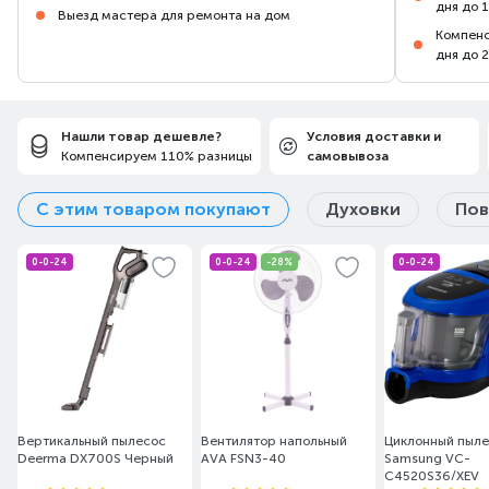
дня до 
Выезд мастера для ремонта на дом
Компенс
дня до 
Нашли товар дешевле?
Условия доставки и
Компенсируем 110% разницы
самовывоза
С этим товаром покупают
Духовки
Пов
0-0-24
0-0-24
-28%
0-0-24
Вертикальный пылесос
Вентилятор напольный
Циклонный пыл
Deerma DX700S Черный
AVA FSN3-40
Samsung VC-
C4520S36/XEV