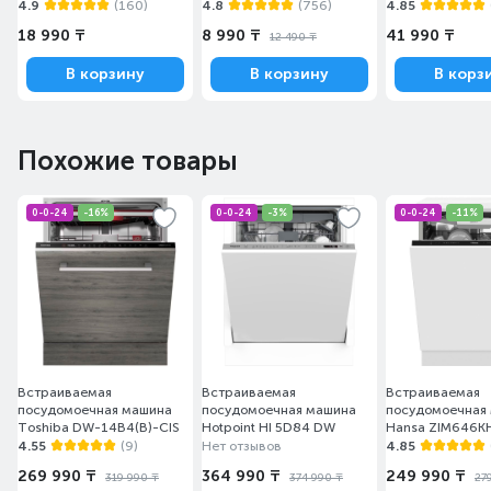
4.9
(160)
4.8
(756)
4.85
18 990 ₸
8 990 ₸
41 990 ₸
12 490 ₸
В корзину
В корзину
В корз
Похожие товары
0-0-24
-16%
0-0-24
-3%
0-0-24
-11%
Встраиваемая
Встраиваемая
Встраиваемая
посудомоечная машина
посудомоечная машина
посудомоечная
Toshiba DW-14B4(B)-CIS
Hotpoint HI 5D84 DW
Hansa ZIM646K
4.55
(9)
Нет отзывов
4.85
269 990 ₸
364 990 ₸
249 990 ₸
319 990 ₸
374 990 ₸
27