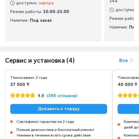
34А
доступно
:
завтра
доступно
:
Режим работы
:
10:00-21:00
Режим работ
Наличие:
Под заказ
Наличие:
Под 
Сервис и установка (4)
Все
Техносервис 2 года
Техносерви
37 000 ₸
40 000 ₸
4.8
(380 отзывов)
Добавить к товару
Сертификат гарантии на 2 года
Компенс
дней до
Полная диагностика и бесплатный ремонт
техники в течении всего срока действия
Компенс