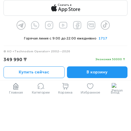
Скачать в
Горячая линия с 9:00 до 22:00 ежедневно
1717
© АО «Technodom Operator» 2002—2026
Мы принимаем:
349 990 ₸
Экономия 50000 ₸
Официальное уведомление
Купить сейчас
В корзину
Политика конфиденциальности
Главная
Категории
Корзина
Избранное
Вход