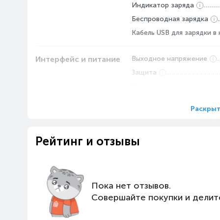
Индикатор заряда
Беспроводная зарядка
Кабель USB для зарядки в
Маленький, но очень
Высока
Интерфейс и питание
Выходное напряжение
мощный
Защита
Эксклюз
безопасно
Эксклюзивный MiniCell от
Разъём зарядки батареи
Anker об
Anker - это мощное и быстрое
защиту
портативное зарядное
Раскрыт
устройство, которое меньше,
по сравнению с другими.
Рейтинг и отзывы
Пока нет отзывов.
Совершайте покупки и делит