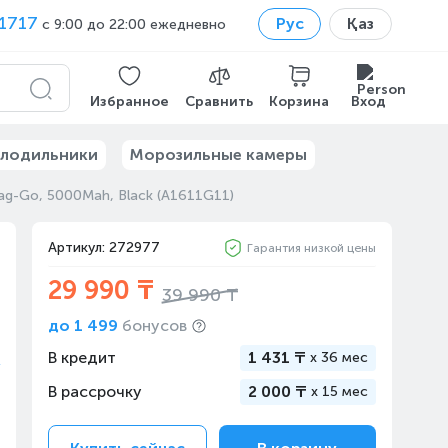
1717
Рус
Қаз
с 9:00 до 22:00 ежедневно
Избранное
Сравнить
Корзина
Вход
лодильники
Морозильные камеры
ag-Go, 5000Mah, Black (A1611G11)
Артикул: 272977
Гарантия низкой цены
29 990 ₸
39 990 ₸
до
1 499
бонусов
В кредит
1 431 ₸
x
36 мес
В рассрочку
2 000 ₸
x
15 мес