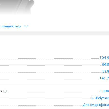
ь полностью
104.9
66.5
12.8
141.7
Ач
5000
Li-Polymer
Для смартфона