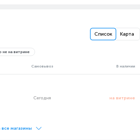
Список
Карта
 не на витрине
Самовывоз
В наличии
Сегодня
на витрине
 все магазины