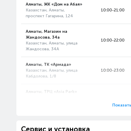
Алматы, ЖК «Дом на Абая»
Казахстан, Алматы,
10:00-21:00
проспект Гагарина, 124
Алматы, Магазин на
Жандосова, 34а
10:00-22:00
Казахстан, Алматы, улица
Жандосова, 34А
Алматы, ТК «Армада»
Казахстан, Алматы, улица
10:00-23:00
Кабдолова, 1/8
Алматы, ТРЦ «Asia Park»
Казахстан, Алматы,
10:00-23:00
проспект Райымбека, 514А
Показать
Алматы, ТРЦ «MART»
Казахстан, Алматы, улица
10:00-22:00
Сервис и установка
Рихарда Зорге, 18/4