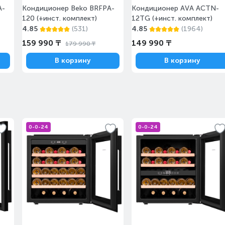
A-
Кондиционер Beko BRFPA-
Кондиционер AVA ACTN-
120 (+инст. комплект)
с 14 августа
12TG (+инст. комплект)
Под заказ
4.85
(531)
4.85
(1964)
159 990 ₸
149 990 ₸
179 990 ₸
В корзину
В корзину
с 14 августа
Под заказ
0-0-24
0-0-24