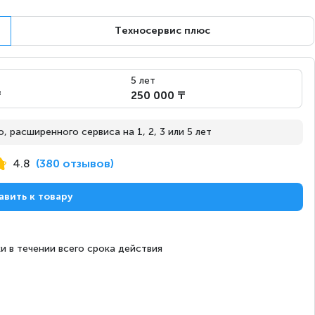
Техносервис плюс
с 14 августа
Под заказ
5 лет
₸
250 000 ₸
 расширенного сервиса на 1, 2, 3 или 5 лет
с 14 августа
Под заказ
4.8
(380 отзывов)
авить к товару
с 14 августа
Под заказ
и в течении всего срока действия