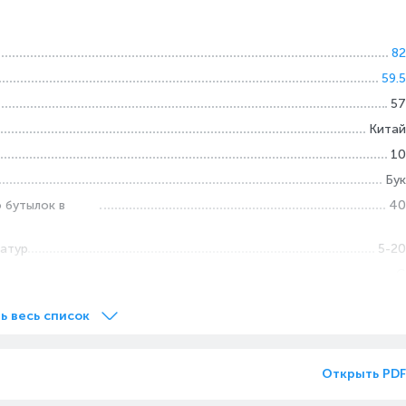
82
59.5
57
Китай
10
Бук
 бутылок в
40
атур
5-20
G
ь весь список
Открыть PDF