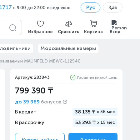
1717
Рус
Қаз
с 9:00 до 22:00 ежедневно
Избранное
Сравнить
Корзина
Вход
лодильники
Морозильные камеры
траиваемый MAUNFELD MBWC-112S40
Артикул: 283843
Гарантия низкой цены
799 390 ₸
до
39 969
бонусов
В кредит
38 135 ₸
x
36 мес
В рассрочку
53 293 ₸
x
15 мес