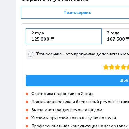
Техносервис
Алматы, ТРЦ «FORUM»
Казахстан, Алматы,
10:00-23:00
проспект Сакена
Сейфуллина, 617
2 года
3 года
125 000 ₸
187 500 
Алматы, Магазин Алматы
Апорт-Молл
Техносервис - это программа дополнительного,
10:00-23:00
Казахстан, Алматы,
Ташкентский тракт, 17К
Алматы, Магазин Технодом
Доб
на Райымбека, 147/127
Казахстан, Алматы,
10:00-22:00
Сертификат гарантии на 2 года
проспект Райымбека,
Полная диагностика и бесплатный ремонт техник
147/127
Выезд мастера для ремонта на дом
Увезем и привезем товар в случае поломки
Алматы, Магазин Алматы
Апорт Кульджинка
Профессиональная консультация на всех этапах