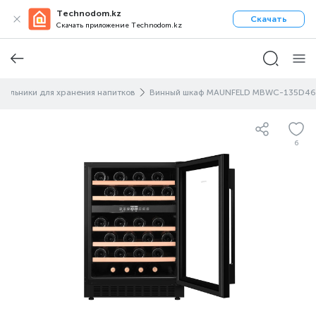
Technodom.kz
Скачать
Скачать приложение Technodom.kz
дильники для хранения напитков
Винный шкаф MAUNFELD MBWC-135D46
6