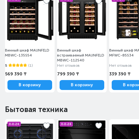
Винный шкаф MAUNFELD
Винный шкаф
Винный шкаф M
MBWC-135S54
встраиваемый MAUNFELD
MFWC-85S34
MBWC-112S40
5
(1)
Нет отзывов
Нет отзывов
569 390 ₸
799 390 ₸
339 390 ₸
В корзину
В корзину
В корз
Бытовая техника
0-0-24
0-0-24