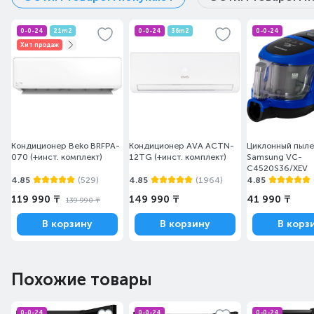
0-0-24
21m2
0-0-24
36m2
0-0-24
Хит продаж
Кондиционер Beko BRFPA-
Кондиционер AVA ACTN-
Циклонный пыл
070 (+инст. комплект)
12TG (+инст. комплект)
Samsung VC-
C4520S36/XEV
4.85
(529)
4.85
(1964)
4.85
119 990 ₸
149 990 ₸
41 990 ₸
139 990 ₸
В корзину
В корзину
В корз
Похожие товары
0-0-24
0-0-24
0-0-24