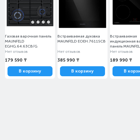
Газовая варочная панель
Встраиваемая духовка
Встраиваемая
MAUNFELD
MAUNFELD EOEH.7611SCB
индукционная в
EGHG.64.63CB/G
панель MAUNFE
AVI6043SBK
Нет отзывов
Нет отзывов
Нет отзывов
179 590 ₸
385 990 ₸
189 990 ₸
В корзину
В корзину
В корз