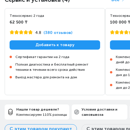
Техносервис 2 года
Техносерви
62 500 ₸
100 000 
4.8
(380 отзывов)
Добавить к товару
Сертификат гарантии на 2 года
Компенс
дней до
Полная диагностика и бесплатный ремонт
техники в течении всего срока действия
Компенс
дня до 
Выезд мастера для ремонта на дом
Компенс
дня до 
Нашли товар дешевле?
Условия доставки и
Компенсируем 110% разницы
самовывоза
С этим товаром покупают
С этим товаром п