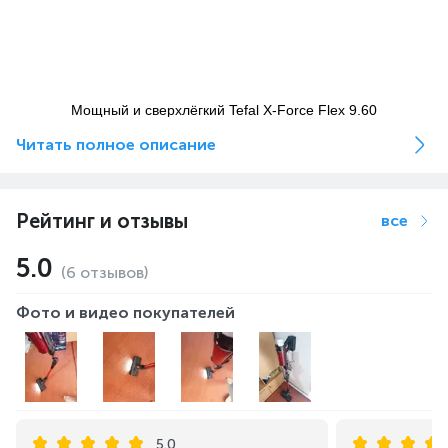
Мощный и сверхлёгкий Tefal X-Force Flex 9.60
перевернёт ваши представления об эффективной,
Читать полное описание
быстрой и комфортной уборке. Благодаря высокой
мощности всасывания пылесос устраняет самые
стойкие загрязнения без перерыва на подзарядку в
течение 45 минут, а уникальная система Flex
Рейтинг и отзывы
все
гарантирует безупречный порядок под низкой мебелью
и в труднодоступных местах.
5.0
(6 отзывов)
Фото и видео покупателей
Высокая мощность
всасывания до 100 аВт
5.0
Вертикальный пылесос обладает мощным мотором с