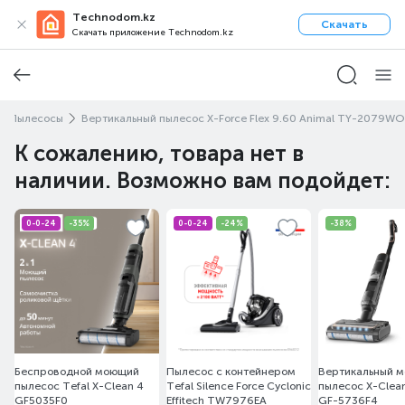
Technodom.kz
Скачать
Скачать приложение Technodom.kz
Пылесосы
Вертикальный пылесос X-Force Flex 9.60 Animal TY-2079WO
К сожалению, товара нет в
наличии. Возможно вам подойдет:
0-0-24
-35%
0-0-24
-24%
-38%
Беспроводной моющий
Пылесос с контейнером
Вертикальный 
пылесос Tefal X-Clean 4
Tefal Silence Force Cyclonic
пылесос X-Clean
GF5035F0
Effitech TW7976EA
GF-5736F4