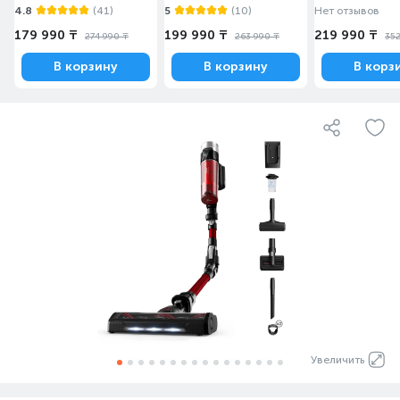
4.8
(41)
5
(10)
Нет отзывов
179 990 ₸
199 990 ₸
219 990 ₸
274 990 ₸
263 990 ₸
352
В корзину
В корзину
В корз
Увеличить