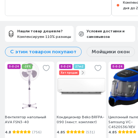
Компенс
дня до 
Нашли товар дешевле?
Условия доставки и
Компенсируем 110% разницы
самовывоза
С этим товаром покупают
Мойщики окон
0-0-24
-28%
0-0-24
27m2
0-0-24
Хит продаж
Вентилятор напольный
Кондиционер Beko BRFPA-
Циклонный пыл
AVA FSN3-40
090 (+инст. комплект)
Samsung VC-
C4520S36/XEV
4.8
(756)
4.85
(531)
4.85