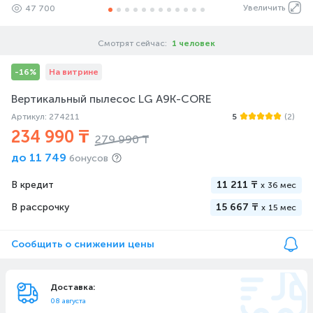
Увеличить
47 700
Смотрят сейчас:
1 человек
-16%
На витрине
Вертикальный пылесос LG A9K-CORE
Артикул: 274211
5
(2)
234 990 ₸
279 990 ₸
до
11 749
бонусов
В кредит
11 211 ₸
x
36 мес
В рассрочку
15 667 ₸
x
15 мес
Сообщить о снижении цены
Доставка:
08 августа