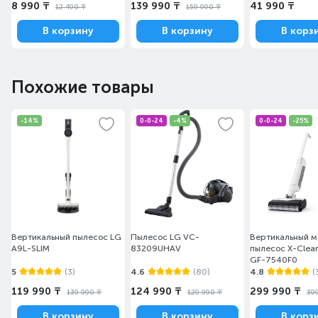
8 990 ₸
139 990 ₸
41 990 ₸
12 490 ₸
159 990 ₸
В корзину
В корзину
В корз
Похожие товары
-14%
0-0-24
-4%
0-0-24
-25%
Вертикальный пылесос LG
Пылесос LG VC-
Вертикальный 
A9L-SLIM
83209UHAV
пылесос X-Clean
GF-7540F0
5
(3)
4.6
(80)
4.8
(
119 990 ₸
124 990 ₸
299 990 ₸
139 990 ₸
129 990 ₸
39
В корзину
В корзину
В корз