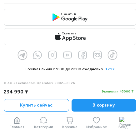
Скачать в
Скачать в
Горячая линия с 9:00 до 22:00 ежедневно
1717
© АО «Technodom Operator» 2002—2026
Мы принимаем:
234 990 ₸
Экономия 45000 ₸
Официальное уведомление
Купить сейчас
В корзину
Политика конфиденциальности
Главная
Категории
Корзина
Избранное
Вход