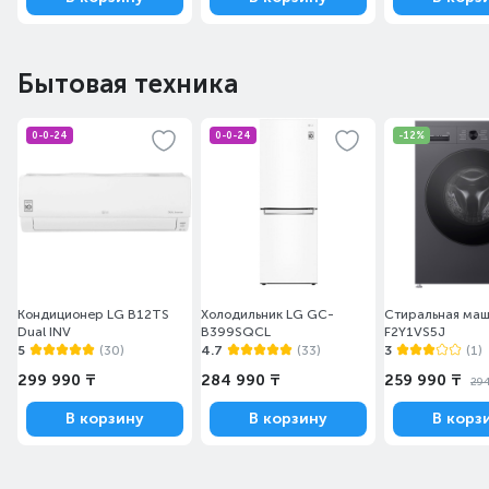
Бытовая техника
0-0-24
0-0-24
-12%
Кондиционер LG B12TS
Холодильник LG GC-
Стиральная маш
Dual INV
B399SQCL
F2Y1VS5J
5
(30)
4.7
(33)
3
(1)
299 990 ₸
284 990 ₸
259 990 ₸
294
В корзину
В корзину
В корз