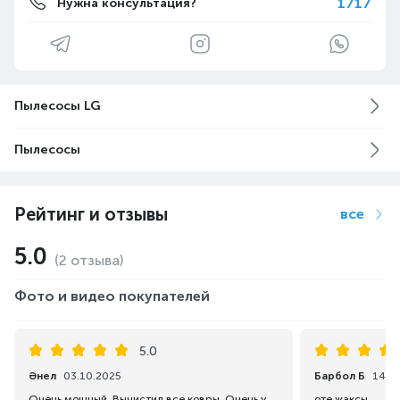
1717
Нужна консультация?
Пылесосы LG
Пылесосы
Рейтинг и отзывы
все
5.0
(2 отзыва)
Фото и видео покупателей
5.0
Әнел
03.10.2025
Барбол Б
14.0
Очень мощный. Вычистил все ковры. Очень удобный в использовании.
оте жаксы