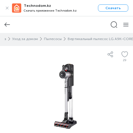
Technodom.kz
Скачать
Скачать приложение Technodom.kz
ника
Уход за домом
Пылесосы
Вертикальный пылесос LG A9K-CORE
29