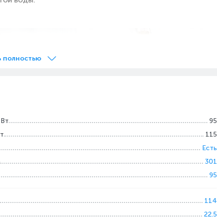
ь полностью
втоматическая
Эффективность очистки.
Устраняет влажные и сухие
 Вт
95
загрязнения за один
Вт
115
е цикл
проход.
ки, чтобы промыть
Есть
Моторизованные ролики Dyson
 время зарядки
а
301
созданы для двойного
 на станции. Через
95
воздействия на пятна при
 оно уже готово к
каждом движении,
 уборке.
114
обеспечивая быстрое и
22.5
эффективное их удаление.