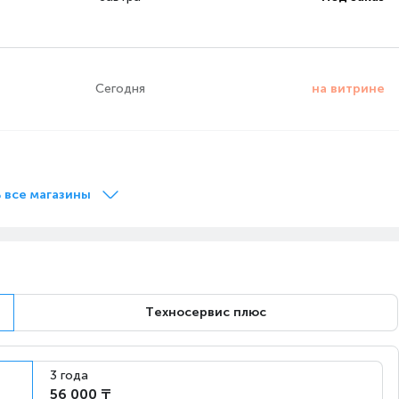
Сегодня
на витрине
Завтра
Под заказ
 все магазины
Завтра
Под заказ
Техносервис плюс
Завтра
Под заказ
3 года
56 000 ₸