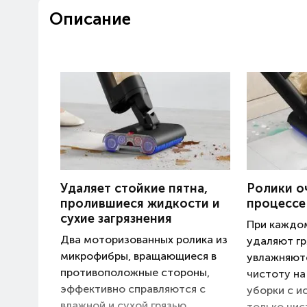
Описание
Удаляет стойкие пятна,
Ролики о
пролившиеся жидкости и
процессе
сухие загрязнения
При каждо
Два моторизованных ролика из
удаляют гр
микрофибры, вращающиеся в
увлажняютс
противоположные стороны,
чистоту на
эффективно справляются с
уборки с и
влажной и сухой грязью
только чис