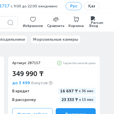
1717
Рус
Қаз
с 9:00 до 22:00 ежедневно
Избранное
Сравнить
Корзина
Вход
лодильники
Морозильные камеры
Артикул: 287157
Гарантия низкой цены
349 990 ₸
до
3 499
бонусов
В кредит
16 697 ₸
x
36 мес
В рассрочку
23 333 ₸
x
15 мес