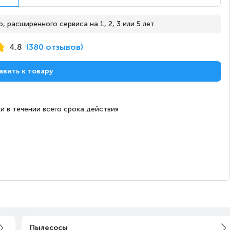
 расширенного сервиса на 1, 2, 3 или 5 лет
Завтра
Под заказ
4.8
(380 отзывов)
авить к товару
Завтра
Под заказ
и в течении всего срока действия
Завтра
Под заказ
Завтра
Под заказ
Пылесосы