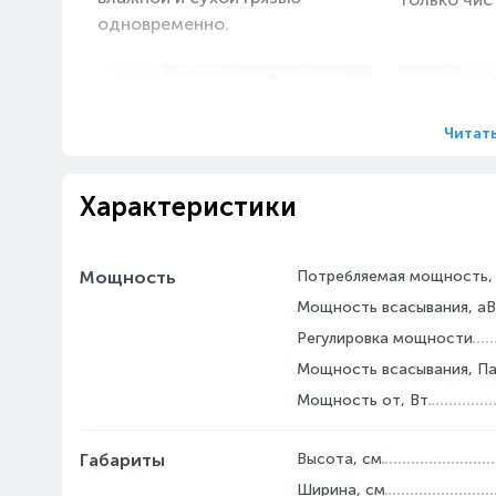
одновременно.
Читат
Характеристики
Эффективная уборка
Легкая а
больших пространств в
очистка
Мощность
Потребляемая мощность,
вашем доме.
Мощность всасывания, а
Активируйт
Очищает до 290 м² — это
самоочист
Регулировка мощности
площадь, сравнимая с
систему во
Мощность всасывания, П
теннисным кортом — включая
устройства
Мощность от, Вт
плитку, ламинат, винил и
140 секунд
лакированные деревянные
следующей
Габариты
Высота, см
полы, с непрерывным временем
Ширина, см
работы до 35 минут.²