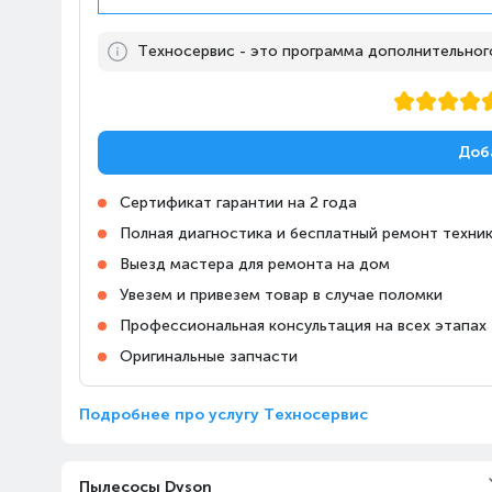
Алматы, Магазин Алматы
Апорт-Молл
Техносервис - это программа дополнительного,
10:00-23:00
Казахстан, Алматы,
Ташкентский тракт, 17К
Алматы, Магазин Технодом
Доб
на Райымбека, 147/127
Казахстан, Алматы,
10:00-22:00
Сертификат гарантии на 2 года
проспект Райымбека,
Полная диагностика и бесплатный ремонт техник
147/127
Выезд мастера для ремонта на дом
Увезем и привезем товар в случае поломки
Алматы, Магазин Алматы
Апорт Кульджинка
Профессиональная консультация на всех этапах
Казахстан, Алматы,
10:00-23:00
Оригинальные запчасти
Медеуский район,
Кульджинский тракт, 106
Подробнее про услугу Техносервис
Алматы, ТРЦ «Almaty Mall»
Казахстан, Алматы, улица
10:00-22:00
Жандосова, 83
Пылесосы Dyson