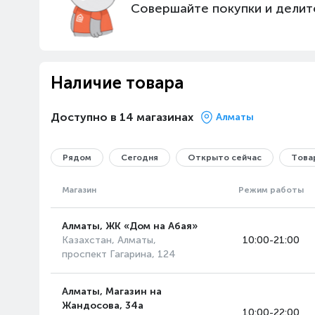
Совершайте покупки и делит
Особенности
Источник питания
Дополнительно
Комплектация и насадки
Наличие товара
Очистка роликов и
Доступно в 14 магазинах
Алматы
разделение отходов
Вторичные щеточные полосы с
Рядом
Сегодня
Открыто сейчас
Товар
нейлоновыми щетинами
эффективно удаляют крупный
Магазин
Режим работы
мусор и волосы с роликов, а
отжимные пластины удаляют
Алматы, ЖК «Дом на Абая»
влагу. Мусор собирается в
Казахстан, Алматы,
10:00-21:00
съемном лотке, а
проспект Гагарина, 124
отработанная жидкость
отводится в отдельный
Алматы, Магазин на
резервуар для грязной воды.
Жандосова, 34а
10:00-22:00