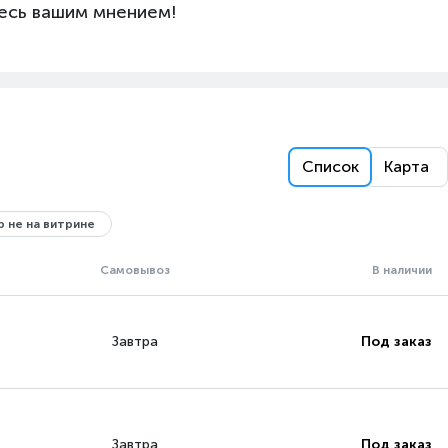
есь вашим мнением!
Аккумулятор
Зарядное устройство, Док-станция, Двойные ролики
из микрофибры, Средство для мытья полов Dyson 500
мл
Список
Карта
 не на витрине
Самовывоз
В наличии
Завтра
Под заказ
Завтра
Под заказ