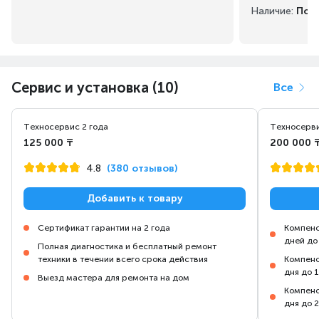
Наличие:
Под 
Сервис и установка (10)
Все
Техносервис 2 года
Техносерви
125 000 ₸
200 000 
4.8
(380 отзывов)
Добавить к товару
Сертификат гарантии на 2 года
Компенс
дней до
Полная диагностика и бесплатный ремонт
техники в течении всего срока действия
Компенс
дня до 
Выезд мастера для ремонта на дом
Компенс
дня до 