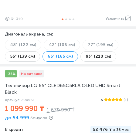
Увеличить
31 310
Диагональ экрана, см
:
48" (122 см)
42" (106 см)
77" (195 см)
55" (139 см)
65" (165 см)
83" (210 см)
-35%
На витрине
Телевизор LG 65" OLED65C5RLA OLED UHD Smart
Black
Артикул: 290561
5
(1)
1 099 990 ₸
1 679 990 ₸
до
54 999
бонусов
В кредит
52 476 ₸
x
36 мес