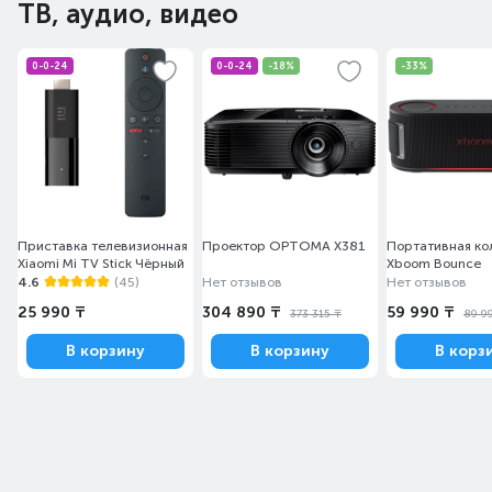
ТВ, аудио, видео
0-0-24
0-0-24
-18%
-33%
Приставка телевизионная
Проектор OPTOMA X381
Портативная ко
Xiaomi Mi TV Stick Чёрный
Xboom Bounce
4.6
(45)
Нет отзывов
Нет отзывов
25 990 ₸
304 890 ₸
59 990 ₸
373 315 ₸
89 9
В корзину
В корзину
В корз