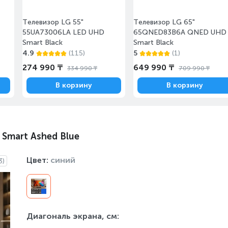
Телевизор LG 55"
Телевизор LG 65"
55UA73006LA LED UHD
65QNED83B6A QNED UHD
Smart Black
Smart Black
4.9
(115)
5
(1)
274 990 ₸
649 990 ₸
334 990 ₸
709 990 ₸
В корзину
В корзину
Smart Ashed Blue
Цвет:
синий
3)
Диагональ экрана, см
: