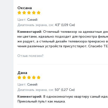
Звук
Мощность, Вт
Оксана
Мультимедиа
Поддержка HDR
Цвет:
Синий
Диагональ экрана, см:
43" (109 См)
Габариты
Ширина, см
Комментарий:
Отличный телевизор за адекватные ден
Вес с подставкой, кг
ми цветами, идеально подходит для просмотра фильмо
же радует, а стильный дизайн телевизора прекрасно 
Вес без подставки, кг
чения различных устройств присутствуют. Спасибо 
Высота с подставкой, см
Отзыв полезен?
Глубина с подставкой, см
Высота без подставки, см
Глубина без подставки, с
Дана
Цвет:
Синий
Диагональ экрана, см:
50" (127 См)
Комментарий:
В однокомнатную квартиру самый идеал
Прикольный пульт как мышка.