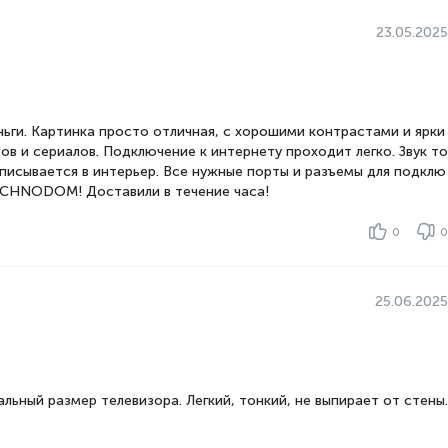
20
23.05.2025
Да
145.6
ьги. Картинка просто отличная, с хорошими контрастами и ярки
27.4
в и сериалов. Подключение к интернету проходит легко. Звук то
вписывается в интерьер. Все нужные порты и разъемы для подклю
23.6
TECHNODOM! Доставили в течение часа!
90.9
0
28.5
0
84
м
29.7
25.06.2025
ьный размер телевизора. Легкий, тонкий, не выпирает от стены.