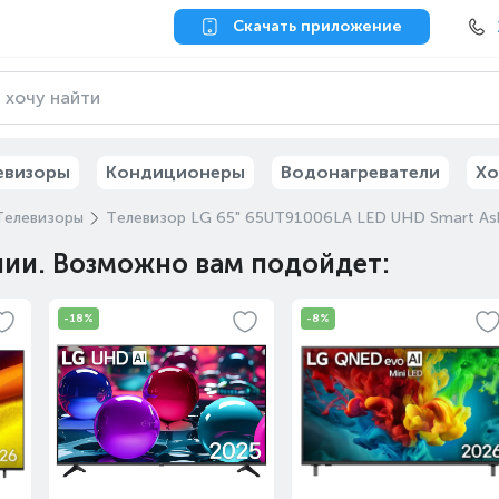
Скачать приложение
евизоры
Кондиционеры
Водонагреватели
Хо
Телевизоры
Телевизор LG 65" 65UT91006LA LED UHD Smart As
чии. Возможно вам подойдет:
-18%
-8%