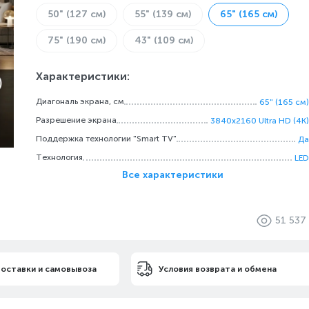
50" (127 см)
55" (139 см)
65" (165 см)
75" (190 см)
43" (109 см)
Характеристики:
Диагональ экрана, см
65" (165 см)
Разрешение экрана
3840x2160 Ultra HD (4K)
Поддержка технологии "Smart TV"
Да
Технология
LED
Все характеристики
51 537
доставки и самовывоза
Условия возврата и обмена