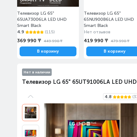
Телевизор LG 65"
Телевизор LG 65"
65UA73006LA LED UHD
65NU900B6LA LED UHD
Smart Black
Smart Black
4.9
(115)
Нет отзывов
369 990 ₸
419 990 ₸
449 990 ₸
479 990 ₸
В корзину
В корзину
Нет в наличии
Телевизор LG 65" 65UT91006LA LED UHD 
4.8
(3