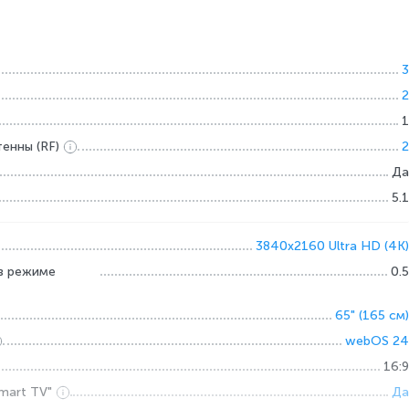
3
2
1
енны (RF)
2
Да
5.1
3840x2160 Ultra HD (4K)
в режиме
0.5
65" (165 см)
webOS 24
16:9
mart TV"
Да