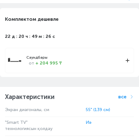
Комплектом дешевле
22 д : 20 ч : 49 м : 26 с
Саундбары
от
+ 204 995 ₸
Характеристики
все
Экран диагоналы, см
55" (139 см)
"Smart TV"
Иә
технологиясын қолдау