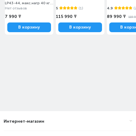
LP43-44, макс.нагр 40 кг,
Black
Нет отзывов
5
(1)
4.9
(
7 990 ₸
115 990 ₸
89 990 ₸
119 
В корзину
В корзину
В корз
Интернет-магазин