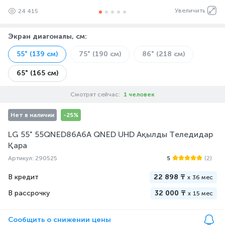
Увеличить
24 415
Экран диагоналы, см
:
55" (139 см)
75" (190 см)
86" (218 см)
65" (165 см)
Смотрят сейчас:
1 человек
Нет в наличии
-25%
LG 55" 55QNED86A6A QNED UHD Ақылды Теледидар
Қара
Артикул: 290525
5
(2)
В кредит
22 898 ₸
x
36 мес
В рассрочку
32 000 ₸
x
15 мес
Сообщить о снижении цены