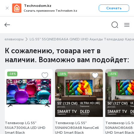
Technodom.kz
Скачать
Скачать приложение Technodom.kz
D Телевизоры
LG 55" 55QNED86A6A QNED UHD Ақылды Теледидар Қара
К сожалению, товара нет в
наличии. Возможно вам подойдет:
-18%
-18%
-22%
Телевизор LG 55"
Телевизор LG 55"
Телевизор LG 5
55UA73006LA LED UHD
55NANO80A6B NanoCell
50NANO80A6B N
Smart Black
UHD Smart Black
UHD Smart Black