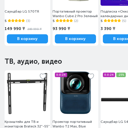
Саундбар LG S70TR
Портативный проектор
Подписка «Окко
Wanbo Cube 2 Pro Зеленый
календарных д
5
(3)
5
(2)
5
(5)
149 990 ₸
93 990 ₸
3 390 ₸
269 990 ₸
В корзину
В корзину
В корз
ТВ, аудио, видео
0-0-24
0-0-24
-25%
Кронштейн для ТВ и
Проектор портативный
Саундбар LG S
мониторов Brateck 32"-55"
Wanbo T2 Max, Blue