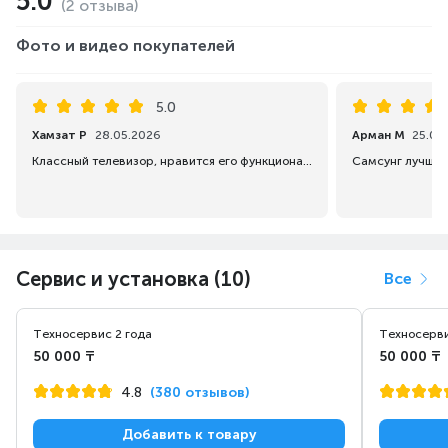
5.0
(2 отзыва)
Фото и видео покупателей
5.0
Хамзат Р
28.05.2026
Арман М
25.06
Классный телевизор, нравится его функционал.
Самсунг лучший 
Сервис и установка (10)
Все
Техносервис 2 года
Техносерви
50 000 ₸
50 000 ₸
4.8
(380 отзывов)
Добавить к товару