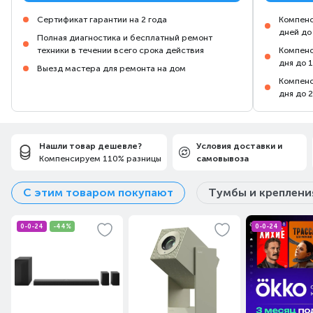
Сертификат гарантии на 2 года
Компенс
дней до
Полная диагностика и бесплатный ремонт
техники в течении всего срока действия
Компенс
дня до 
Выезд мастера для ремонта на дом
Компенс
дня до 
Нашли товар дешевле?
Условия доставки и
Компенсируем 110% разницы
самовывоза
С этим товаром покупают
Тумбы и креплени
0-0-24
-44%
0-0-24