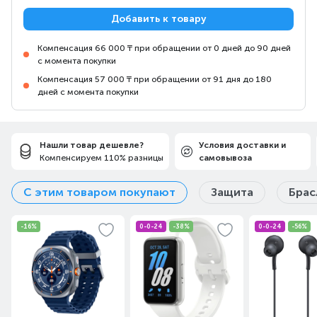
Добавить к товару
Компенсация 66 000 ₸ при обращении от 0 дней до 90 дней
с момента покупки
Компенсация 57 000 ₸ при обращении от 91 дня до 180
дней с момента покупки
Нашли товар дешевле?
Условия доставки и
Компенсируем 110% разницы
самовывоза
С этим товаром покупают
Защита
Брас
-16%
0-0-24
-38%
0-0-24
-56%