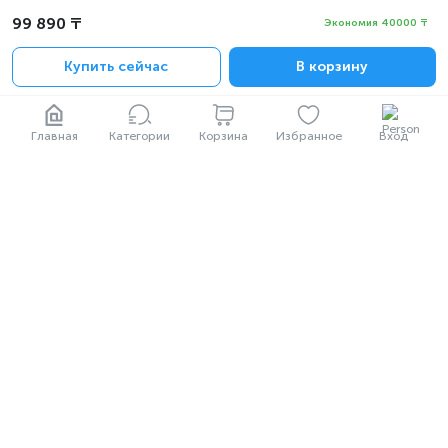
99 890 ₸
Экономия 40000 ₸
Скачать в
Купить сейчас
В корзину
Скачать в
Главная
Категории
Корзина
Избранное
Вход
Горячая линия с 9:00 до 22:00 ежедневно
1717
© АО «Technodom Operator» 2002—2026
Мы принимаем:
Официальное уведомление
Политика конфиденциальности