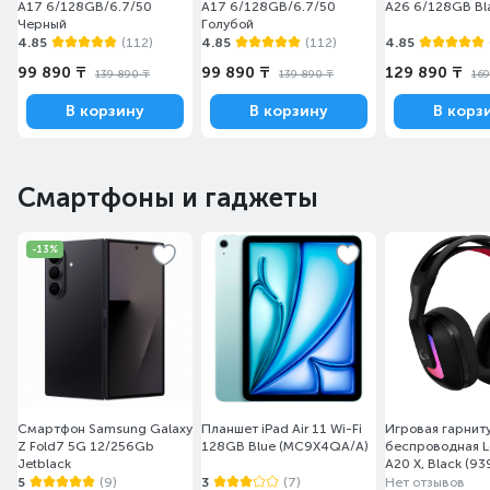
A17 6/128GB/6.7/50
A17 6/128GB/6.7/50
A26 6/128GB Bl
Черный
Голубой
4.85
(112)
4.85
(112)
4.85
99 890 ₸
99 890 ₸
129 890 ₸
139 890 ₸
139 890 ₸
169
В корзину
В корзину
В корз
Смартфоны и гаджеты
-13%
Смартфон Samsung Galaxy
Планшет iPad Air 11 Wi-Fi
Игровая гарнит
Z Fold7 5G 12/256Gb
128GB Blue (MC9X4QA/A)
беспроводная L
Jetblack
A20 X, Black (9
5
(9)
3
(7)
Нет отзывов