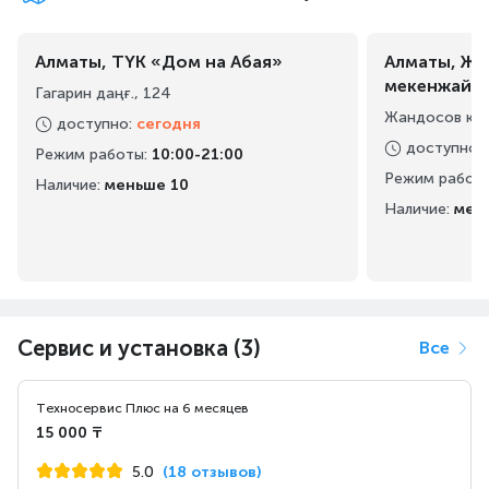
Алматы, ТҮК «Дом на Абая»
Алматы, Жа
мекенжайы
Гагарин даңғ., 124
Жандосов көш
доступно
:
сегодня
доступно
:
Режим работы
:
10:00-21:00
Режим работ
Наличие:
меньше 10
Наличие:
мен
Сервис и установка (3)
Все
Техносервис Плюс на 6 месяцев
15 000 ₸
5.0
(18 отзывов)