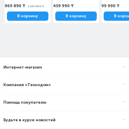
969 890 ₸
459 990 ₸
99 990 ₸
1 119 890 ₸
В корзину
В корзину
В корз
Интернет-магазин
Компания «Технодом»
Помощь покупателю
Будьте в курсе новостей