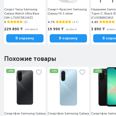
Смарт Часы Samsung
Смарт-браслет Samsung
Наушники Sams
Galaxy Watch Ultra Blue
Galaxy Fit 3 silver
Type-C, Black (
(SM-L705FZB1SKZ)
IC100BBEGRU)
5
(8)
4.75
(47)
4.85
229 890 ₸
19 990 ₸
3 890 ₸
274 890 ₸
31 990 ₸
8 890 
В корзину
В корзину
В корз
Похожие товары
-29%
-29%
-24%
Смартфон Samsung Galaxy
Смартфон Samsung Galaxy
Смартфон Sams