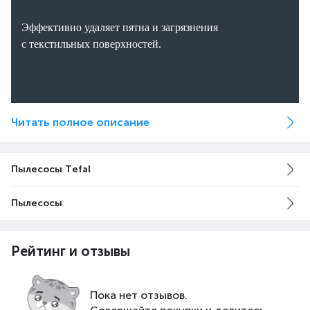
Эффективно удаляет пятна и загрязнения
с текстильных поверхностей.
Высокая мощность всасывания
Читать полное описание
Обеспечивает глубокую очистку от пыли, шерсти,
Пылесосы Tefal
аллергенов и пятен.
Пылесосы
13 500 Па
Рейтинг и отзывы
Пока нет отзывов.
сила всасывания