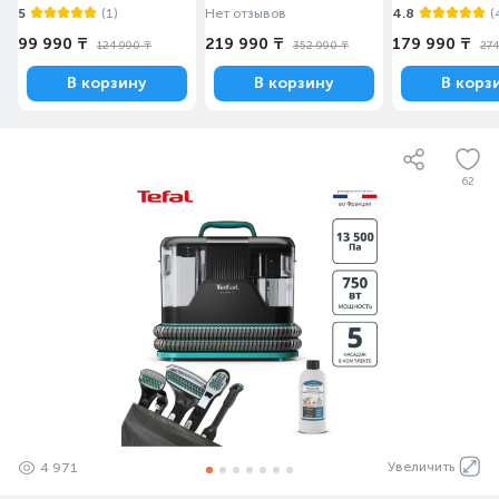
5
(1)
Нет отзывов
4.8
(
99 990 ₸
219 990 ₸
179 990 ₸
124 990 ₸
352 990 ₸
274
В корзину
В корзину
В корз
62
Увеличить
4 971