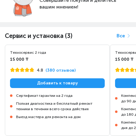
Совершайте покупки и делитесь
вашим мнением!
750 Вт
Сервис и установка (3)
Все
мощность
Техносервис 2 года
Техносерви
15 000 ₸
15 000 ₸
Три простых шага к чистоте
4.8
(380 отзывов)
Добавить к товару
Сертификат гарантии на 2 года
Компенс
до 90 д
Полная диагностика и бесплатный ремонт
техники в течении всего срока действия
Компенс
до 180 
Выезд мастера для ремонта на дом
Компенс
дня до 