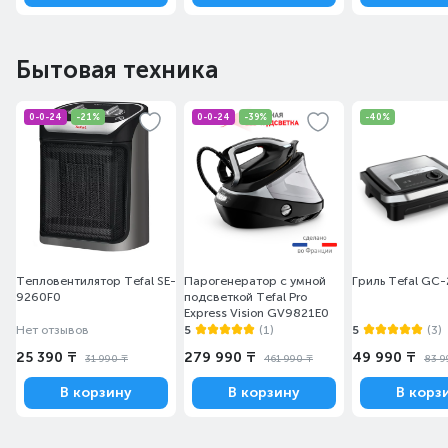
после уборки без контакта с грязью.
Бытовая техника
0-0-24
-21%
0-0-24
-39%
-40%
Тепловентилятор Tefal SE-
Парогенератор с умной
Гриль Tefal GC
9260F0
подсветкой Tefal Pro
Express Vision GV9821E0
Рекомендации по выбору моющего
Нет отзывов
5
(1)
5
(3)
средства
25 390 ₸
279 990 ₸
49 990 ₸
31 990 ₸
461 990 ₸
83 9
В корзину
В корзину
В корз
• Выбирайте средства, предназначенные