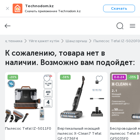
Technodom.kz
Скачать
Скачать приложение Technodom.kz
тық техника
Үйге қажет күтім
Шаңсорғыш
Пылесос Tefal IZ-5020F0
К сожалению, товара нет в
наличии. Возможно вам подойдет:
-20%
-38%
0-0-24
-35%
Пылесос Tefal IZ-5011F0
Вертикальный моющий
Беспроводной 
пылесос X-Clean7 Tefal
пылесос Tefal X
GF-5736F4
GF5035F0