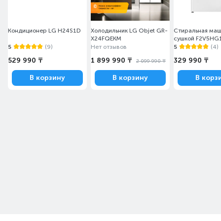
Кондиционер LG H24S1D
Холодильник LG Objet GR-
Стиральная маш
X24FQEKM
сушкой F2V5HG
5
(9)
Нет отзывов
5
(4)
529 990 ₸
1 899 990 ₸
329 990 ₸
2 099 990 ₸
В корзину
В корзину
В корз