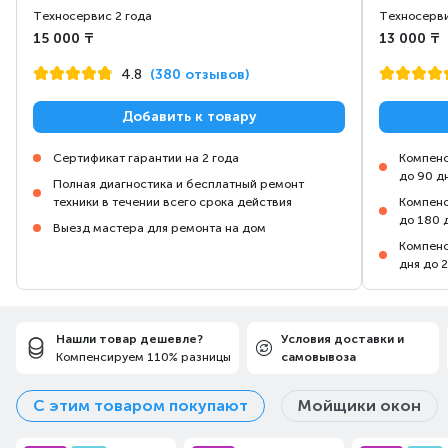
Техносервис 2 года
Техносерви
15 000 ₸
13 000 ₸
4.8
(380 отзывов)
Добавить к товару
Сертификат гарантии на 2 года
Компенс
до 90 д
Полная диагностика и бесплатный ремонт
техники в течении всего срока действия
Компенс
до 180 
Выезд мастера для ремонта на дом
Компенс
дня до 
Нашли товар дешевле?
Условия доставки и
Компенсируем 110% разницы
самовывоза
С этим товаром покупают
Мойщики окон