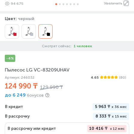
Увеличить
94 675
Цвет:
черный
Смотрят сейчас:
1 человек
-4%
Пылесос LG VC-83209UHAV
Артикул: 246032
4.65
(80)
124 990 ₸
129 990 ₸
до
6 249
бонусов
В кредит
5 963 ₸
x
36 мес
В рассрочку
8 333 ₸
x
15 мес
В рассрочку или кредит
10 416 ₸
x 12 мес