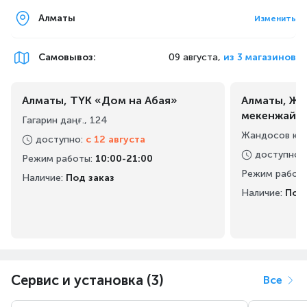
Алматы
Изменить
Самовывоз
:
09 августа,
из 3 магазинов
Алматы, ТҮК «Дом на Абая»
Алматы, Жа
мекенжайы
Гагарин даңғ., 124
Жандосов көш
доступно
:
с 12 августа
доступно
:
Режим работы
:
10:00-21:00
Режим работ
Наличие:
Под заказ
Наличие:
Под 
Сервис и установка (3)
Все