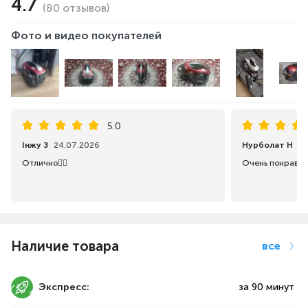
4.7
(80 отзывов)
Фото и видео покупателей
5.0
Інжу З
24.07.2026
Нурболат Н
02
Отлично👍🏻
Очень понравил
Наличие товара
все
Экспресс:
за 90 минут