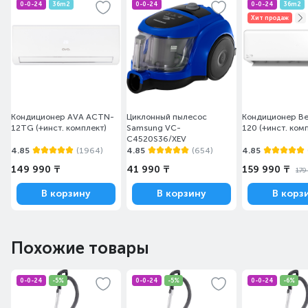
0-0-24
36m2
0-0-24
0-0-24
36m2
Хит продаж
Кондиционер AVA ACTN-
Циклонный пылесос
Кондиционер Be
12TG (+инст. комплект)
Samsung VC-
120 (+инст. ком
C4520S36/XEV
4.85
(1964)
4.85
(654)
4.85
149 990 ₸
41 990 ₸
159 990 ₸
179
В корзину
В корзину
В корз
Похожие товары
0-0-24
-5%
0-0-24
-5%
0-0-24
-6%