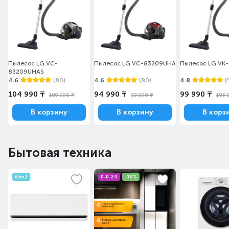
Пылесос LG VC-
Пылесос LG VC-83209UHA
Пылесос LG VK
83209UHAS
4.6
(80)
4.6
(80)
4.8
(
104 990 ₸
94 990 ₸
99 990 ₸
109 990 ₸
99 990 ₸
105 
В корзину
В корзину
В корз
Бытовая техника
65m2
0-0-24
-10%